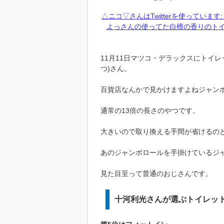
△ニコ▽さんはTwitterを使ってい
よっさんの使ってた白檀の香りのト
11月11日マツコ・デラックスにトイ
つ)さん。
百貨店なんかで見かけますよねジャン
通常の13倍の長さのやつです。
大きいので取り換える手間が省けるの
あのジャンボロールを手掛けているジ
見た目至って普通のおじさんです。
十河利光さんが選ぶトイレッ