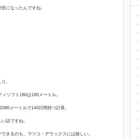
は2倍になったんですね。
しり。
ィソフト180は180メートル。
080メートルで140日間持つ計算。
しい話ですね。
ができるのも、マツコ・デラックスには嬉しい。