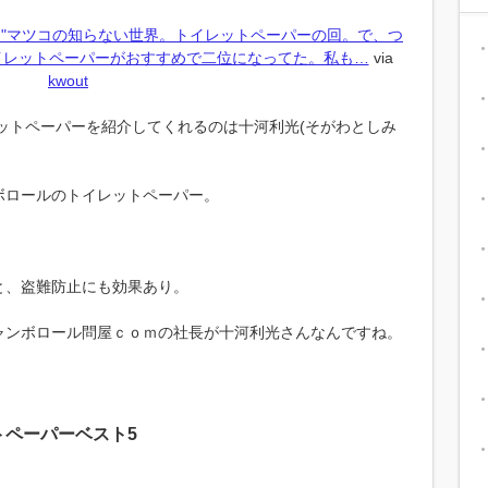
ます: "マツコの知らない世界。トイレットペーパーの回。で、つ
イレットペーパーがおすすめで二位になってた。私も…
via
kwout
レットペーパーを紹介してくれるのは十河利光(そがわとしみ
ボロールのトイレットペーパー。
と、盗難防止にも効果あり。
ャンボロール問屋ｃｏｍの社長が十河利光さんなんですね。
トペーパーベスト5