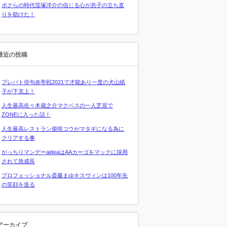
ボクらの時代窪塚洋介の信じる心が息子の立ち直
りを助けた！
最近の投稿
プレバト俳句炎帝戦2021で才能あり一度の犬山紙
子が下克上！
人生最高佐々木蔵之介マクベスの一人芝居で
ZONEに入った話！
人生最高レストラン柴咲コウがマタギになる為に
クリアする事
がっちりマンデーaideaはAAカーゴをマックに採用
されて急成長
プロフェッショナル斎藤まゆキスヴィンは100年先
の笑顔を造る
アーカイブ