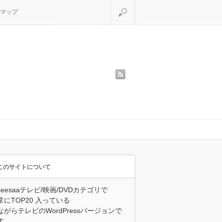
検索
マップ
rss
このサイトについて
seesaaテレビ/映画/DVDカテゴリで
常にTOP20 入っている
ながらテレビのWordPressバージョンで
す。