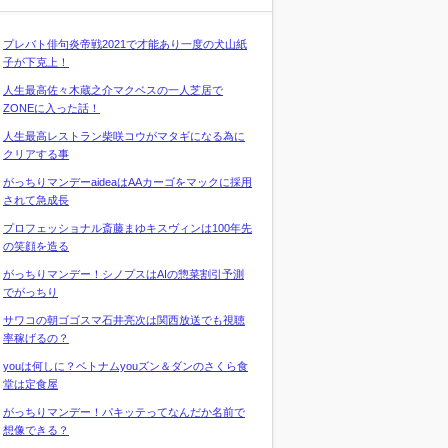
プレバト俳句炎帝戦2021で才能あり一度の犬山紙
子が下克上！
人生最高佐々木蔵之介マクベスの一人芝居で
ZONEに入った話！
人生最高レストラン柴咲コウがマタギになる為に
クリアする事
がっちりマンデーaideaはAAカーゴをマックに採用
されて急成長
プロフェッショナル斎藤まゆキスヴィンは100年先
の笑顔を造る
がっちりマンデー！シノプスはAIの惣菜割引予測
でがっちり
サワコの朝ゴゴスマ石井亮次は関西放送でも視聴
率稼げるの？
youは何しに？ベトナムyouズン＆ダンのさくら食
堂は定食屋
がっちりマンデー！パキッテってなんだか名前で
想像できる？