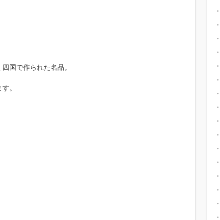
く四国で作られた名品。
ます。
。