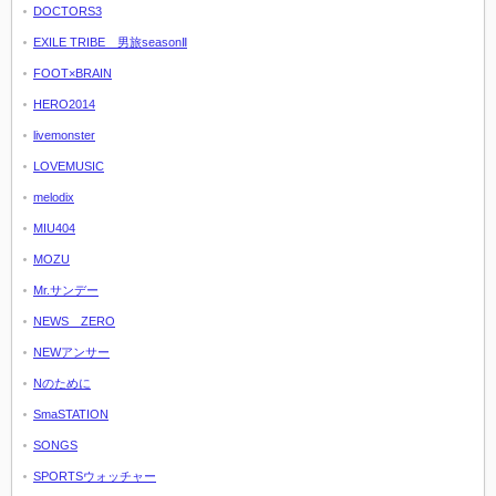
DOCTORS3
EXILE TRIBE 男旅seasonⅡ
FOOT×BRAIN
HERO2014
livemonster
LOVEMUSIC
melodix
MIU404
MOZU
Mr.サンデー
NEWS ZERO
NEWアンサー
Nのために
SmaSTATION
SONGS
SPORTSウォッチャー