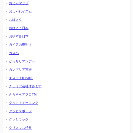
おじゃマップ
おしゃれイズム
おはスタ
おはよう日本
おやすみ日本
ガイアの夜明け
カスペ
がっちりマンデー
カンブリア宮殿
キスマイbusaiku
きょうは会社休みます
きらきらアフロTM
グッド！モーニング
グッとスポーツ
グッとラック！
クリスマス特番