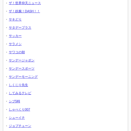
ザ！世界仰天ニュース
ザ！鉄腕！DASH！！
サキどり
サタデープラス
サッカー
サラメシ
サワコの朝
サンデージャポン
サンデースポーツ
サンデーモーニング
しくじり先生
してみるテレビ
シブ5時
しゃべくり007
シューイチ
ジョブチューン