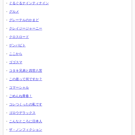
ぐるぐるナインティナイン
グルメ
グレーテルのかまど
クレイジージャーニー
クロスロード
ゲンバビト
ここから
ゴゴスマ
コタキ兄弟と四苦八苦
この差って何ですか？
コマーシャル
ごめんね青春！
コレつくったの私です
ゴロウデラックス
こんなところに日本人
ザ・ノンフィクション