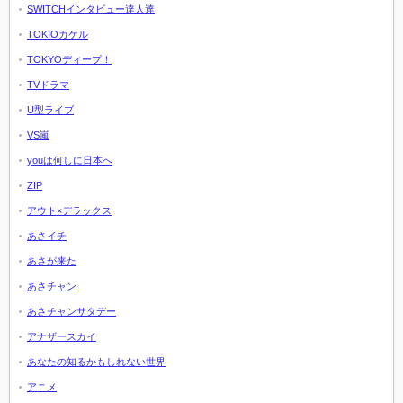
SWITCHインタビュー達人達
TOKIOカケル
TOKYOディープ！
TVドラマ
U型ライブ
VS嵐
youは何しに日本へ
ZIP
アウト×デラックス
あさイチ
あさが来た
あさチャン
あさチャンサタデー
アナザースカイ
あなたの知るかもしれない世界
アニメ