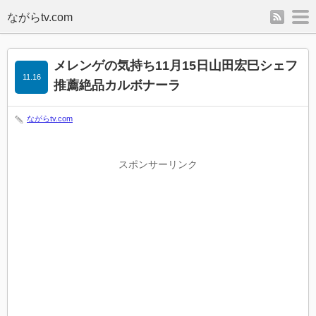
rss
m
メレンゲの気持ち11月15日山田宏巳シェフ
11.16
推薦絶品カルボナーラ
ながらtv.com
スポンサーリンク