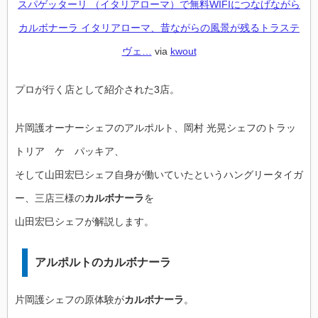
スパゲッターリ （イタリアローマ）で無料WIFIにつなげながら
カルボナーラ イタリアローマ、昔ながらの風景が残るトラステ
ヴェ…
via
kwout
プロが行く店として紹介された3店。
片岡護オーナーシェフのアルポルト、岡村 光晃シェフのトラッ
トリア ケ パッキア、
そして山田宏巳シェフ自身が働いていたというハングリータイガ
ー、三店三様の
カルボナーラ
を
山田宏巳シェフが解説します。
アルポルトのカルボナーラ
片岡護シェフの原体験が
カルボナーラ
。