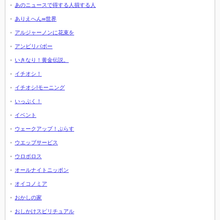
あのニュースで得する人損する人
ありえへん∞世界
アルジャーノンに花束を
アンビリバボー
いきなり！黄金伝説。
イチオシ！
イチオシ!モーニング
いっぷく！
イベント
ウェークアップ！ぷらす
ウエッブサービス
ウロボロス
オールナイトニッポン
オイコノミア
おかしの家
おしかけスピリチュアル