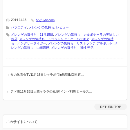
2014 11.16
ながらtv.com
バラエティ
,
メレンゲの気持ち
,
レビュー
メレンゲの気持ち 11月15日
,
メレンゲの気持ち カルボナーラの美味しい
お店
,
メレンゲの気持ち トラットリア・ケ・パッキア
,
メレンゲの気持
ち ハングリータイガー
,
メレンゲの気持ち リストランテ アルポルト
,
メ
レンゲの気持ち 山田宏巳
,
メレンゲの気持ち 岡村 光晃
炎の体育会TV11月15日シャラポワin原宿IMG同窓…
アド街11月15日大森ケララの風Ⅱ南インド料理ミールス…
RETURN TOP
このサイトについて