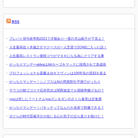
RSS
プレバト俳句炎帝戦2021で才能あり一度の犬山紙子が下克上！
人生最高佐々木蔵之介マクベスの一人芝居でZONEに入った話！
人生最高レストラン柴咲コウがマタギになる為にクリアする事
がっちりマンデーaideaはAAカーゴをマックに採用されて急成長
プロフェッショナル斎藤まゆキスヴィンは100年先の笑顔を造る
がっちりマンデー！シノプスはAIの惣菜割引予測でがっちり
サワコの朝ゴゴスマ石井亮次は関西放送でも視聴率稼げるの？
youは何しに？ベトナムyouズン＆ダンのさくら食堂は定食屋
がっちりマンデー！パキッテってなんだか名前で想像できる？
ボクらの時代窪塚洋介の信じる心が息子の立ち直りを助けた！