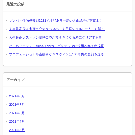
最近の投稿
プレバト俳句炎帝戦2021で才能あり一度の犬山紙子が下克上！
人生最高佐々木蔵之介マクベスの一人芝居でZONEに入った話！
人生最高レストラン柴咲コウがマタギになる為にクリアする事
がっちりマンデーaideaはAAカーゴをマックに採用されて急成長
プロフェッショナル斎藤まゆキスヴィンは100年先の笑顔を造る
アーカイブ
2021年8月
2021年7月
2021年5月
2021年4月
2021年3月