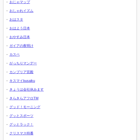
おじゃマップ
おしゃれイズム
おはスタ
おはよう日本
おやすみ日本
ガイアの夜明け
カスペ
がっちりマンデー
カンブリア宮殿
キスマイbusaiku
きょうは会社休みます
きらきらアフロTM
グッド！モーニング
グッとスポーツ
グッとラック！
クリスマス特番