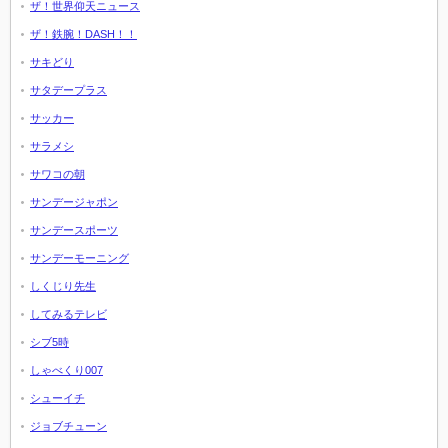
ザ！世界仰天ニュース
ザ！鉄腕！DASH！！
サキどり
サタデープラス
サッカー
サラメシ
サワコの朝
サンデージャポン
サンデースポーツ
サンデーモーニング
しくじり先生
してみるテレビ
シブ5時
しゃべくり007
シューイチ
ジョブチューン