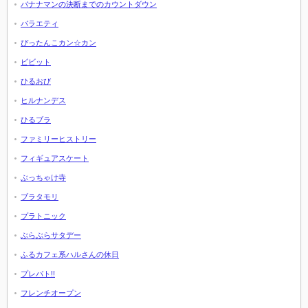
バナナマンの決断までのカウントダウン
バラエティ
ぴったんこカン☆カン
ビビット
ひるおび
ヒルナンデス
ひるブラ
ファミリーヒストリー
フィギュアスケート
ぶっちゃけ寺
ブラタモリ
プラトニック
ぶらぶらサタデー
ふるカフェ系ハルさんの休日
プレバト!!
フレンチオープン