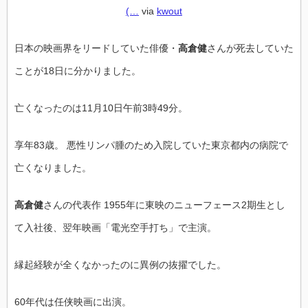
(…
via
kwout
日本の映画界をリードしていた俳優・
高倉健
さんが死去していた
ことが18日に分かりました。
亡くなったのは11月10日午前3時49分。
享年83歳。 悪性リンパ腫のため入院していた東京都内の病院で
亡くなりました。
高倉健
さんの代表作 1955年に東映のニューフェース2期生とし
て入社後、翌年映画「電光空手打ち」で主演。
縁起経験が全くなかったのに異例の抜擢でした。
60年代は任侠映画に出演。