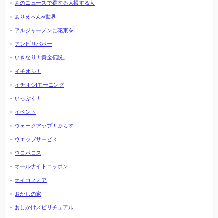
あのニュースで得する人損する人
ありえへん∞世界
アルジャーノンに花束を
アンビリバボー
いきなり！黄金伝説。
イチオシ！
イチオシ!モーニング
いっぷく！
イベント
ウェークアップ！ぷらす
ウエッブサービス
ウロボロス
オールナイトニッポン
オイコノミア
おかしの家
おしかけスピリチュアル