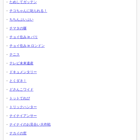
ためしてガッテン
チコちゃんに叱られる！
ちちんぷいぷい
チマタの噺
チョイ住み in パリ
チョイ住み in ロンドン
テニス
テレビ未来遺産
ドキュメンタリー
とくダネ！
どさんこワイド
トットてれび
トリックハンター
ナイナイアンサー
ナイナイのお見合い大作戦
ナカイの窓