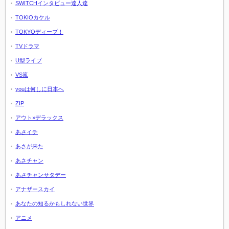
SWITCHインタビュー達人達
TOKIOカケル
TOKYOディープ！
TVドラマ
U型ライブ
VS嵐
youは何しに日本へ
ZIP
アウト×デラックス
あさイチ
あさが来た
あさチャン
あさチャンサタデー
アナザースカイ
あなたの知るかもしれない世界
アニメ