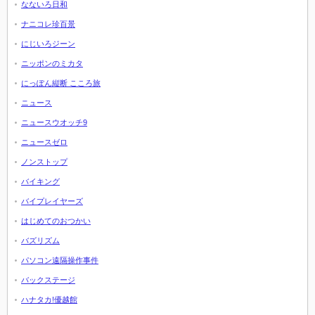
なないろ日和
ナニコレ珍百景
にじいろジーン
ニッポンのミカタ
にっぽん縦断 こころ旅
ニュース
ニュースウオッチ9
ニュースゼロ
ノンストップ
バイキング
バイプレイヤーズ
はじめてのおつかい
バズリズム
パソコン遠隔操作事件
バックステージ
ハナタカ!優越館