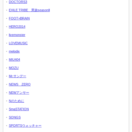
DOCTORS3
EXILE TRIBE 男旅seasonⅡ
FOOT×BRAIN
HERO2014
livemonster
LOVEMUSIC
melodix
MIU404
MOZU
Mr.サンデー
NEWS ZERO
NEWアンサー
Nのために
SmaSTATION
SONGS
SPORTSウォッチャー