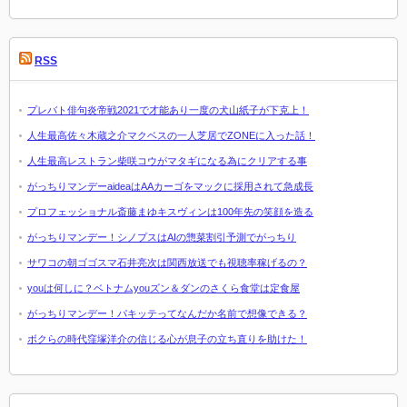
RSS
プレバト俳句炎帝戦2021で才能あり一度の犬山紙子が下克上！
人生最高佐々木蔵之介マクベスの一人芝居でZONEに入った話！
人生最高レストラン柴咲コウがマタギになる為にクリアする事
がっちりマンデーaideaはAAカーゴをマックに採用されて急成長
プロフェッショナル斎藤まゆキスヴィンは100年先の笑顔を造る
がっちりマンデー！シノプスはAIの惣菜割引予測でがっちり
サワコの朝ゴゴスマ石井亮次は関西放送でも視聴率稼げるの？
youは何しに？ベトナムyouズン＆ダンのさくら食堂は定食屋
がっちりマンデー！パキッテってなんだか名前で想像できる？
ボクらの時代窪塚洋介の信じる心が息子の立ち直りを助けた！