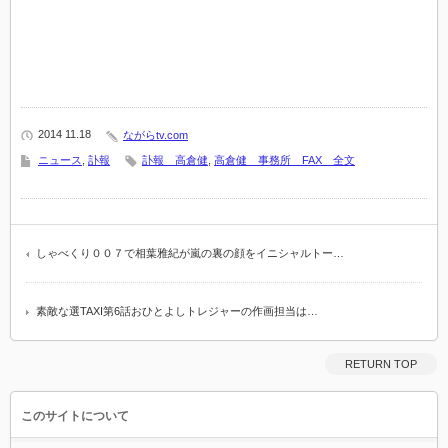
2014 11.18
ながらtv.com
ニュース
,
訃報
訃報 高倉健
,
高倉健 事務所 FAX 全文
しゃべくり００７で相葉雅紀が嵐の裏の顔をイニシャルトー…
素敵な選TAXI第6話おひとよしトレジャーの作画担当は…
RETURN TOP
このサイトについて