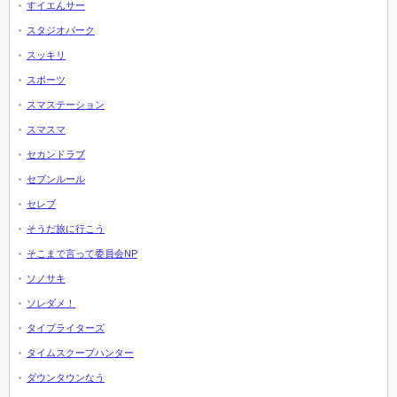
すイエんサー
スタジオパーク
スッキリ
スポーツ
スマステーション
スマスマ
セカンドラブ
セブンルール
セレブ
そうだ旅に行こう
そこまで言って委員会NP
ソノサキ
ソレダメ！
タイプライターズ
タイムスクープハンター
ダウンタウンなう