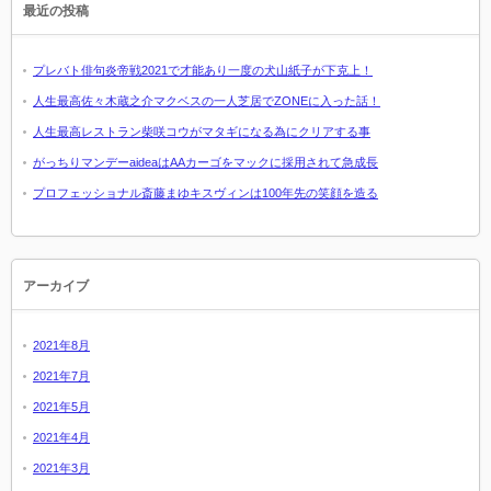
最近の投稿
プレバト俳句炎帝戦2021で才能あり一度の犬山紙子が下克上！
人生最高佐々木蔵之介マクベスの一人芝居でZONEに入った話！
人生最高レストラン柴咲コウがマタギになる為にクリアする事
がっちりマンデーaideaはAAカーゴをマックに採用されて急成長
プロフェッショナル斎藤まゆキスヴィンは100年先の笑顔を造る
アーカイブ
2021年8月
2021年7月
2021年5月
2021年4月
2021年3月