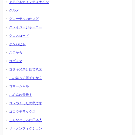
ぐるぐるナインティナイン
グルメ
グレーテルのかまど
クレイジージャーニー
クロスロード
ゲンバビト
ここから
ゴゴスマ
コタキ兄弟と四苦八苦
この差って何ですか？
コマーシャル
ごめんね青春！
コレつくったの私です
ゴロウデラックス
こんなところに日本人
ザ・ノンフィクション