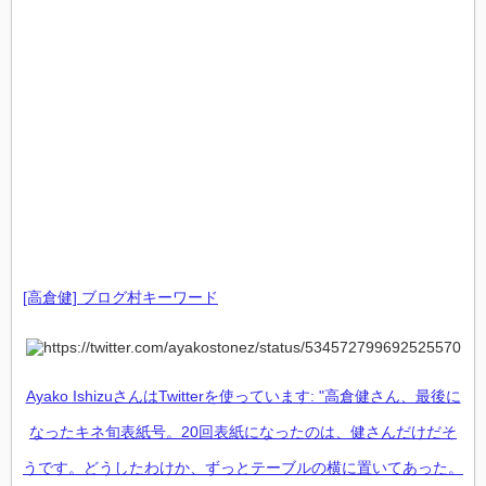
[高倉健] ブログ村キーワード
Ayako IshizuさんはTwitterを使っています: "高倉健さん、最後に
なったキネ旬表紙号。20回表紙になったのは、健さんだけだそ
うです。どうしたわけか、ずっとテーブルの横に置いてあった。