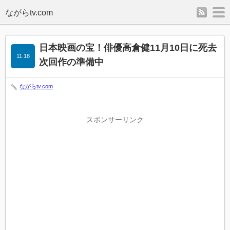
rss
m
日本映画の宝！俳優高倉健11月10日に死去
11.18
次回作の準備中
ながらtv.com
スポンサーリンク