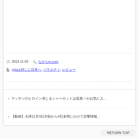
2014 11.03
ながらtv.com
youは何しに日本へ
,
バラエティ
,
レビュー
マッサンのヒロイン演じるシャーロットは堤真一がお気に入…
【動画】火球11月3日夕刻から4日未明にかけて目撃情報…
RETURN TOP