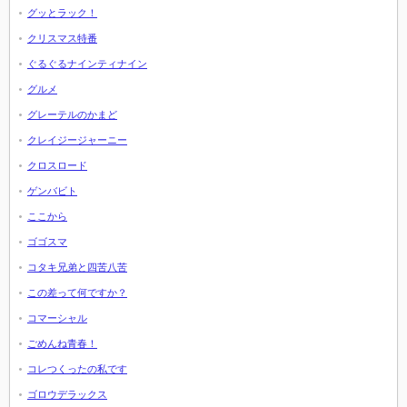
グッとラック！
クリスマス特番
ぐるぐるナインティナイン
グルメ
グレーテルのかまど
クレイジージャーニー
クロスロード
ゲンバビト
ここから
ゴゴスマ
コタキ兄弟と四苦八苦
この差って何ですか？
コマーシャル
ごめんね青春！
コレつくったの私です
ゴロウデラックス