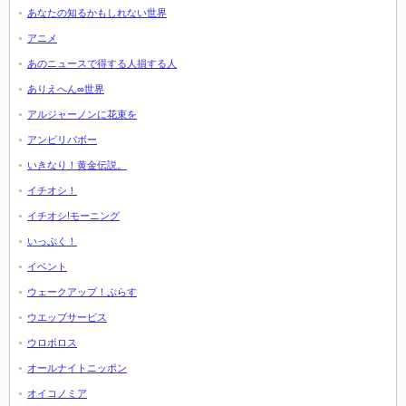
あなたの知るかもしれない世界
アニメ
あのニュースで得する人損する人
ありえへん∞世界
アルジャーノンに花束を
アンビリバボー
いきなり！黄金伝説。
イチオシ！
イチオシ!モーニング
いっぷく！
イベント
ウェークアップ！ぷらす
ウエッブサービス
ウロボロス
オールナイトニッポン
オイコノミア