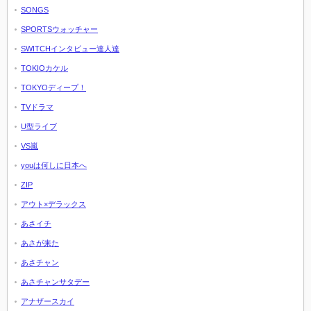
SONGS
SPORTSウォッチャー
SWITCHインタビュー達人達
TOKIOカケル
TOKYOディープ！
TVドラマ
U型ライブ
VS嵐
youは何しに日本へ
ZIP
アウト×デラックス
あさイチ
あさが来た
あさチャン
あさチャンサタデー
アナザースカイ