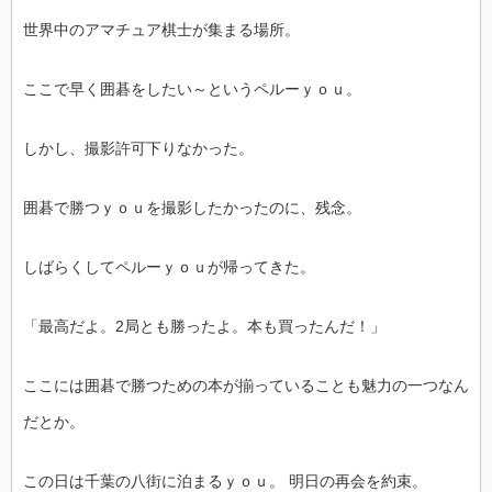
世界中のアマチュア棋士が集まる場所。
ここで早く囲碁をしたい～というペルーｙｏｕ。
しかし、撮影許可下りなかった。
囲碁で勝つｙｏｕを撮影したかったのに、残念。
しばらくしてペルーｙｏｕが帰ってきた。
「最高だよ。2局とも勝ったよ。本も買ったんだ！」
ここには囲碁で勝つための本が揃っていることも魅力の一つなん
だとか。
この日は千葉の八街に泊まるｙｏｕ。 明日の再会を約束。