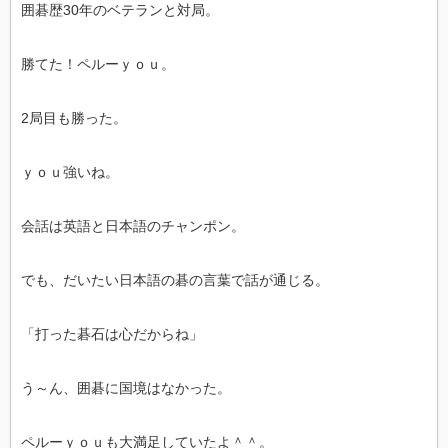
囲碁歴30年のベテランと対局。
勝てた！ペルーｙｏｕ。
2局目も勝った。
ｙｏｕ強いね。
会話は英語と日本語のチャンポン。
でも、だいたい日本語の碁の言葉で話が通じる。
「打った碁石は心だからね」
う～ん、囲碁に国境はなかった。
ペルーｙｏｕも大満足していたよ＾＾。