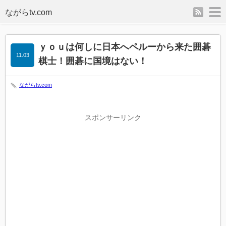
rss
m
ｙｏｕは何しに日本へペルーから来た囲碁
11.03
棋士！囲碁に国境はない！
ながらtv.com
スポンサーリンク