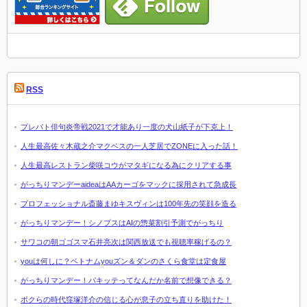
RSS
プレバト俳句炎帝戦2021で才能あり一度の犬山紙子が下克上！
人生最高佐々木蔵之介マクベスの一人芝居でZONEに入った話！
人生最高レストラン柴咲コウがマタギになる為にクリアする事
がっちりマンデーaideaはAAカーゴをマックに採用されて急成長
プロフェッショナル斎藤まゆキスヴィンは100年先の笑顔を造る
がっちりマンデー！シノプスはAIの惣菜割引予測でがっちり
サワコの朝ゴゴスマ石井亮次は関西放送でも視聴率稼げるの？
youは何しに？ベトナムyouズン＆ダンのさくら食堂は定食屋
がっちりマンデー！パキッテってなんだか名前で想像できる？
ボクらの時代窪塚洋介の信じる心が息子の立ち直りを助けた！