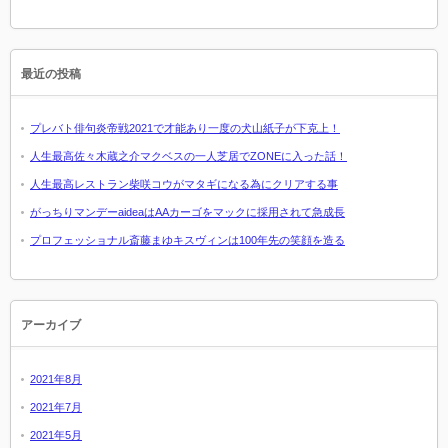
最近の投稿
プレバト俳句炎帝戦2021で才能あり一度の犬山紙子が下克上！
人生最高佐々木蔵之介マクベスの一人芝居でZONEに入った話！
人生最高レストラン柴咲コウがマタギになる為にクリアする事
がっちりマンデーaideaはAAカーゴをマックに採用されて急成長
プロフェッショナル斎藤まゆキスヴィンは100年先の笑顔を造る
アーカイブ
2021年8月
2021年7月
2021年5月