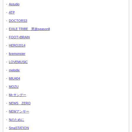
Astudio
ATP
DOCTORS3
EXILE TRIBE 男旅seasonⅡ
FOOT×BRAIN
HERO2014
livemonster
LOVEMUSIC
melodix
MIU404
MOZU
Mr.サンデー
NEWS ZERO
NEWアンサー
Nのために
SmaSTATION