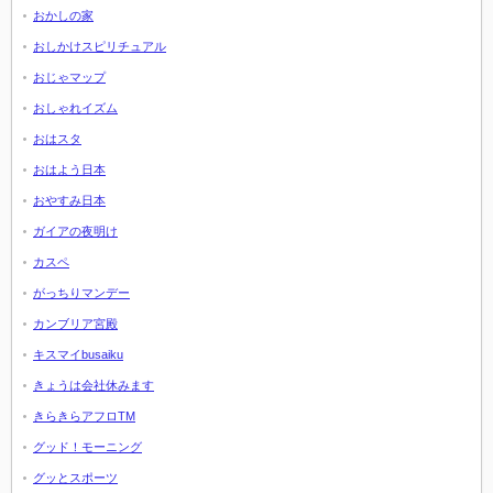
おかしの家
おしかけスピリチュアル
おじゃマップ
おしゃれイズム
おはスタ
おはよう日本
おやすみ日本
ガイアの夜明け
カスペ
がっちりマンデー
カンブリア宮殿
キスマイbusaiku
きょうは会社休みます
きらきらアフロTM
グッド！モーニング
グッとスポーツ