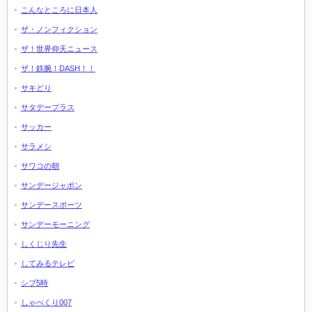
こんなところに日本人
ザ・ノンフィクション
ザ！世界仰天ニュース
ザ！鉄腕！DASH！！
サキどり
サタデープラス
サッカー
サラメシ
サワコの朝
サンデージャポン
サンデースポーツ
サンデーモーニング
しくじり先生
してみるテレビ
シブ5時
しゃべくり007