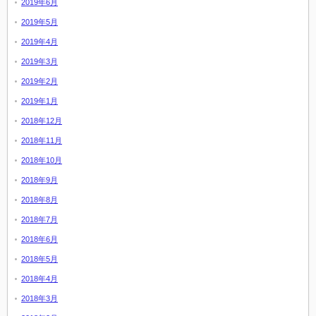
2019年6月
2019年5月
2019年4月
2019年3月
2019年2月
2019年1月
2018年12月
2018年11月
2018年10月
2018年9月
2018年8月
2018年7月
2018年6月
2018年5月
2018年4月
2018年3月