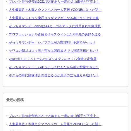
プレバト俳句炎帝戦2021で才能あり一度の犬山紙子が下克上！
人生最高佐々木蔵之介マクベスの一人芝居でZONEに入った話！
人生最高レストラン柴咲コウがマタギになる為にクリアする事
がっちりマンデーaideaはAAカーゴをマックに採用されて急成長
プロフェッショナル斎藤まゆキスヴィンは100年先の笑顔を造る
がっちりマンデー！シノプスはAIの惣菜割引予測でがっちり
サワコの朝ゴゴスマ石井亮次は関西放送でも視聴率稼げるの？
youは何しに？ベトナムyouズン＆ダンのさくら食堂は定食屋
がっちりマンデー！パキッテってなんだか名前で想像できる？
ボクらの時代窪塚洋介の信じる心が息子の立ち直りを助けた！
最近の投稿
プレバト俳句炎帝戦2021で才能あり一度の犬山紙子が下克上！
人生最高佐々木蔵之介マクベスの一人芝居でZONEに入った話！