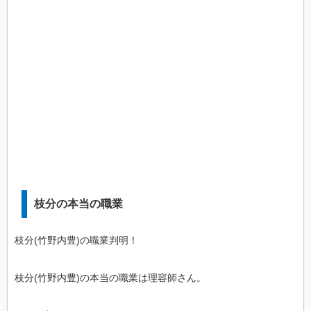
枝分の本当の職業
枝分(竹野内豊)の職業判明！
枝分(竹野内豊)の本当の職業は理容師さん。