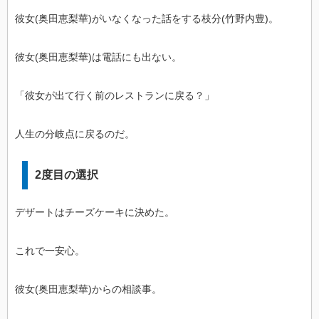
彼女(奥田恵梨華)がいなくなった話をする枝分(竹野内豊)。
彼女(奥田恵梨華)は電話にも出ない。
「彼女が出て行く前のレストランに戻る？」
人生の分岐点に戻るのだ。
2度目の選択
デザートはチーズケーキに決めた。
これで一安心。
彼女(奥田恵梨華)からの相談事。