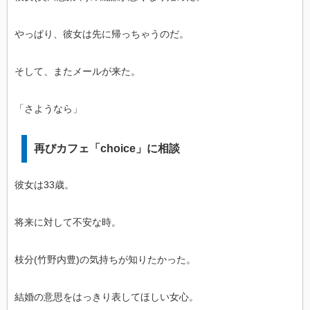
やっぱり、彼女は先に帰っちゃうのだ。
そして、またメールが来た。
「さようなら」
再びカフェ「choice」に相談
彼女は33歳。
将来に対して不安な時。
枝分(竹野内豊)の気持ちが知りたかった。
結婚の意思をはっきり表してほしい女心。