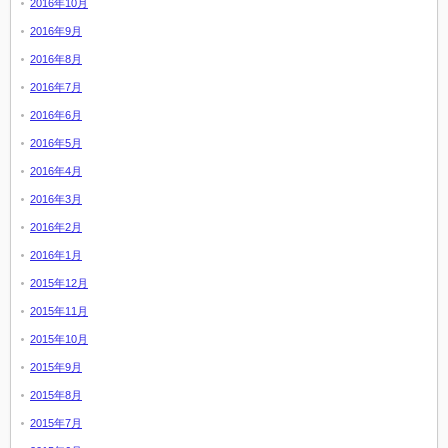
2016年10月
2016年9月
2016年8月
2016年7月
2016年6月
2016年5月
2016年4月
2016年3月
2016年2月
2016年1月
2015年12月
2015年11月
2015年10月
2015年9月
2015年8月
2015年7月