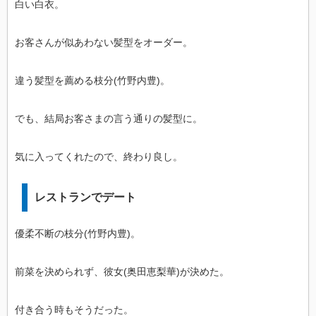
白い白衣。
お客さんが似あわない髪型をオーダー。
違う髪型を薦める枝分(竹野内豊)。
でも、結局お客さまの言う通りの髪型に。
気に入ってくれたので、終わり良し。
レストランでデート
優柔不断の枝分(竹野内豊)。
前菜を決められず、彼女(奥田恵梨華)が決めた。
付き合う時もそうだった。