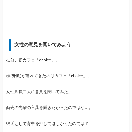
女性の意見を聞いてみよう
枝分、初カフェ「choice」。
標(升毅)が連れてきたのはカフェ「choice」。
女性店員二人に意見を聞いてみた。
商売の先輩の言葉を聞きたかったのではない。
彼氏として背中を押してほしかったのでは？