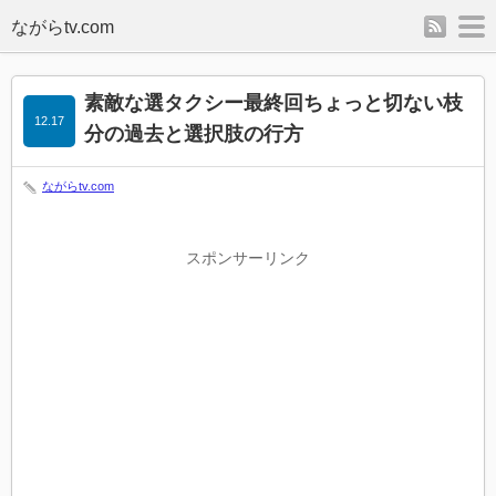
rss
m
素敵な選タクシー最終回ちょっと切ない枝
12.17
分の過去と選択肢の行方
ながらtv.com
スポンサーリンク