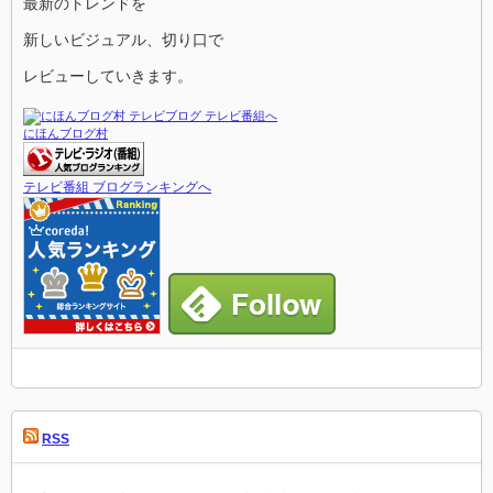
最新のトレンドを
新しいビジュアル、切り口で
レビューしていきます。
にほんブログ村
テレビ番組 ブログランキングへ
RSS