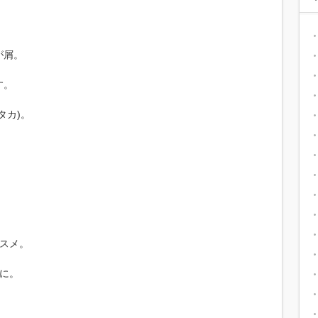
が屑。
す。
タカ)。
スメ。
に。