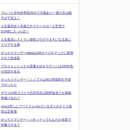
プレバト俳句炎帝戦2021で才能あり一度の犬山紙
子が下克上！
人生最高佐々木蔵之介マクベスの一人芝居で
ZONEに入った話！
人生最高レストラン柴咲コウがマタギになる為に
クリアする事
がっちりマンデーaideaはAAカーゴをマックに採用
されて急成長
プロフェッショナル斎藤まゆキスヴィンは100年先
の笑顔を造る
がっちりマンデー！シノプスはAIの惣菜割引予測
でがっちり
サワコの朝ゴゴスマ石井亮次は関西放送でも視聴
率稼げるの？
youは何しに？ベトナムyouズン＆ダンのさくら食
堂は定食屋
がっちりマンデー！パキッテってなんだか名前で
想像できる？