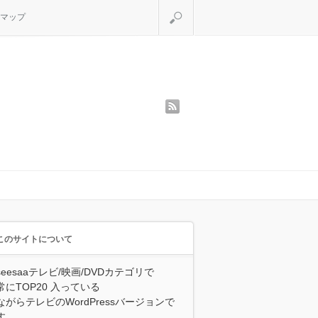
検索
マップ
rss
このサイトについて
seesaaテレビ/映画/DVDカテゴリで
常にTOP20 入っている
ながらテレビのWordPressバージョンで
す。