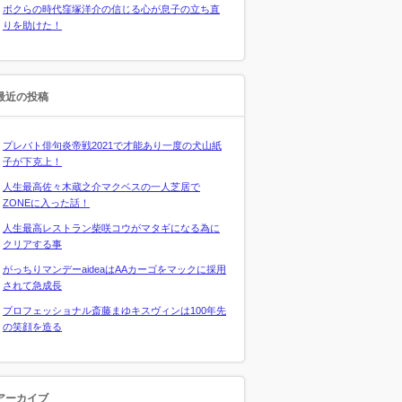
ボクらの時代窪塚洋介の信じる心が息子の立ち直
りを助けた！
最近の投稿
プレバト俳句炎帝戦2021で才能あり一度の犬山紙
子が下克上！
人生最高佐々木蔵之介マクベスの一人芝居で
ZONEに入った話！
人生最高レストラン柴咲コウがマタギになる為に
クリアする事
がっちりマンデーaideaはAAカーゴをマックに採用
されて急成長
プロフェッショナル斎藤まゆキスヴィンは100年先
の笑顔を造る
アーカイブ