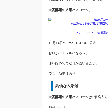
大高酵素の浴用バスコーソ
。
バスコーソ – 大高
12月14日のSmaSTATION!!公表。
お肌がツルツルになる～。
使い始めてまだ日が浅いみたい。
でも、効果はあり！
高価な入浴剤
大高酵素の浴用バスコーソ
は6個袋入り
1箱1800円。