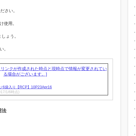
ください。
だけ使用。
ましょう。
い。
入り【RCP】10P23Apr16
017/1/6時点)
用法