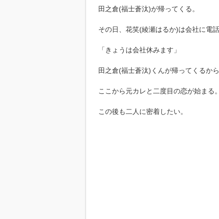
田之倉(福士蒼汰)が帰ってくる。
その日、花笑(綾瀬はるか)は会社に電
「きょうは会社休みます」
田之倉(福士蒼汰)くんが帰ってくるか
ここから元カレと二度目の恋が始まる
この後も二人に密着したい。