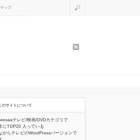
検索
マップ
rss
このサイトについて
seesaaテレビ/映画/DVDカテゴリで
常にTOP20 入っている
ながらテレビのWordPressバージョンで
す。