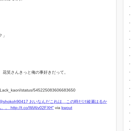
？」
 花笑さんきっと俺の事好きだって。
 "@shokoh90417 おいなんだこれは…この時だけ綾瀬はるか
ttp://t.co/WiAIv02FXH"
via
kwout