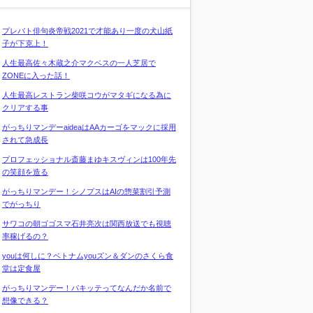
プレバト俳句炎帝戦2021で才能あり一度の犬山紙
子が下克上！
人生最高佐々木蔵之介マクベスの一人芝居で
ZONEに入った話！
人生最高レストラン柴咲コウがマタギになる為に
クリアする事
がっちりマンデーaideaはAAカーゴをマックに採用
されて急成長
プロフェッショナル斎藤まゆキスヴィンは100年先
の笑顔を造る
がっちりマンデー！シノプスはAIの惣菜割引予測
でがっちり
サワコの朝ゴゴスマ石井亮次は関西放送でも視聴
率稼げるの？
youは何しに？ベトナムyouズン＆ダンのさくら食
堂は定食屋
がっちりマンデー！パキッテってなんだか名前で
想像できる？