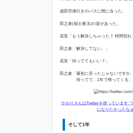
成田空港行きのバスに間に合った。
田之倉(福士蒼汰)の姿があった。
花笑「もう解決しちゃった？ 時間切れ
田之倉「解決してない。」
花笑「待っててもいい？」
田之倉「最初に言ったじゃないですか、
待ってて、1年で帰ってくる」
かおりさんはTwitterを使っています:
になりたかったなぁ。。 h
そして1年