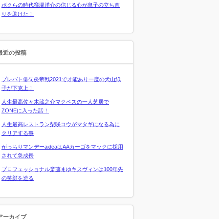
ボクらの時代窪塚洋介の信じる心が息子の立ち直
りを助けた！
最近の投稿
プレバト俳句炎帝戦2021で才能あり一度の犬山紙
子が下克上！
人生最高佐々木蔵之介マクベスの一人芝居で
ZONEに入った話！
人生最高レストラン柴咲コウがマタギになる為に
クリアする事
がっちりマンデーaideaはAAカーゴをマックに採用
されて急成長
プロフェッショナル斎藤まゆキスヴィンは100年先
の笑顔を造る
アーカイブ