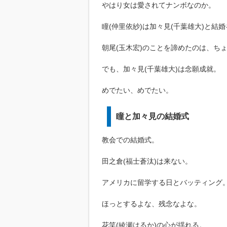
やはり女は愛されてナンボなのか。
瞳(仲里依紗)は加々見(千葉雄大)と結
朝尾(玉木宏)のことを諦めたのは、ち
でも、加々見(千葉雄大)は念願成就。
めでたい、めでたい。
瞳と加々見の結婚式
教会での結婚式。
田之倉(福士蒼汰)は来ない。
アメリカに留学する日とバッティング
ほっとするよな、残念なよな。
花笑(綾瀬はるか)の心が揺れる。