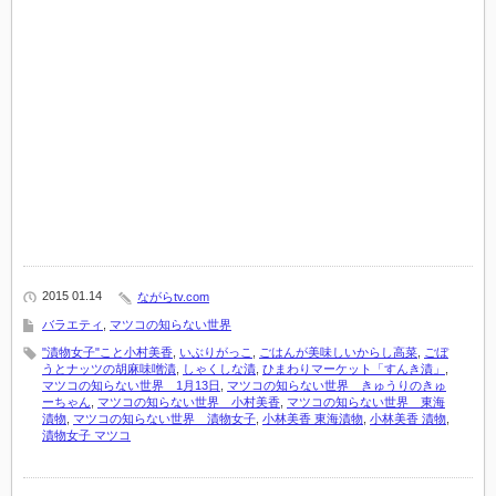
2015 01.14
ながらtv.com
バラエティ
,
マツコの知らない世界
"漬物女子"こと小村美香
,
いぶりがっこ
,
ごはんが美味しいからし高菜
,
ごぼ
うとナッツの胡麻味噌漬
,
しゃくしな漬
,
ひまわりマーケット「すんき漬」
,
マツコの知らない世界 1月13日
,
マツコの知らない世界 きゅうりのきゅ
ーちゃん
,
マツコの知らない世界 小村美香
,
マツコの知らない世界 東海
漬物
,
マツコの知らない世界 漬物女子
,
小林美香 東海漬物
,
小林美香 漬物
,
漬物女子 マツコ