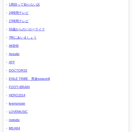
1周回って知らない話
24時間テレビ
27時間テレビ
55歳からのハローライフ
7時にあいましょう
AKB48
Astudio
ATP
DOCTORS3
EXILE TRIBE 男旅seasonⅡ
FOOT×BRAIN
HERO2014
livemonster
LOVEMUSIC
melodix
MIU404