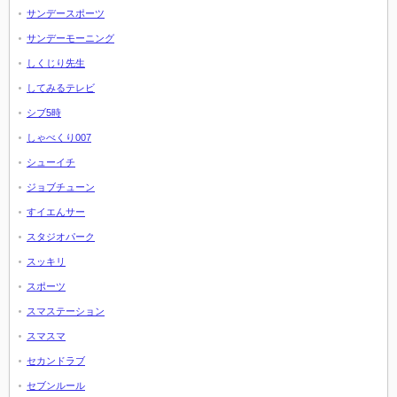
サンデースポーツ
サンデーモーニング
しくじり先生
してみるテレビ
シブ5時
しゃべくり007
シューイチ
ジョブチューン
すイエんサー
スタジオパーク
スッキリ
スポーツ
スマステーション
スマスマ
セカンドラブ
セブンルール