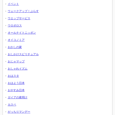
イベント
ウェークアップ！ぷらす
ウエッブサービス
ウロボロス
オールナイトニッポン
オイコノミア
おかしの家
おしかけスピリチュアル
おじゃマップ
おしゃれイズム
おはスタ
おはよう日本
おやすみ日本
ガイアの夜明け
カスペ
がっちりマンデー