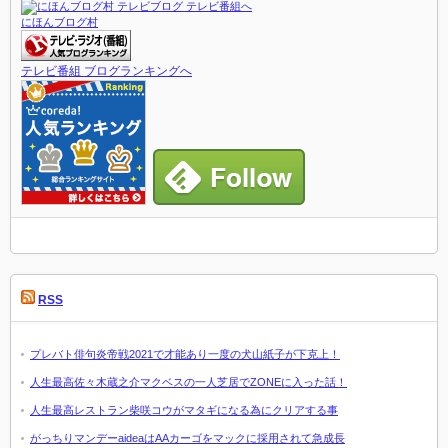
にほんブログ村
テレビ番組 ブログランキングへ
RSS
プレバト俳句炎帝戦2021で才能あり一度の犬山紙子が下克上！
人生最高佐々木蔵之介マクベスの一人芝居でZONEに入った話！
人生最高レストラン柴咲コウがマタギになる為にクリアする事
がっちりマンデーaideaはAAカーゴをマックに採用されて急成長