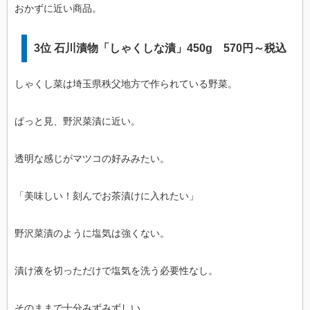
おかずに近い商品。
3位 石川漬物「しゃくしな漬」450g 570円～税込
しゃくし菜は埼玉県秩父地方で作られている野菜。
ぱっと見、野沢菜漬に近い。
透明な感じがマツコの好みみたい。
「美味しい！刻んでお茶漬けに入れたい」
野沢菜漬のように塩気は強くない。
漬け液を切っただけで塩気を洗う必要性なし。
そのままで十分みずみずしい。