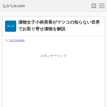
rss
m
漬物女子小林美香がマツコの知らない世界
01.14
でお取り寄せ漬物を解説
ながらtv.com
スポンサーリンク