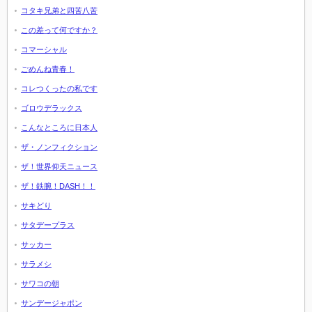
コタキ兄弟と四苦八苦
この差って何ですか？
コマーシャル
ごめんね青春！
コレつくったの私です
ゴロウデラックス
こんなところに日本人
ザ・ノンフィクション
ザ！世界仰天ニュース
ザ！鉄腕！DASH！！
サキどり
サタデープラス
サッカー
サラメシ
サワコの朝
サンデージャポン