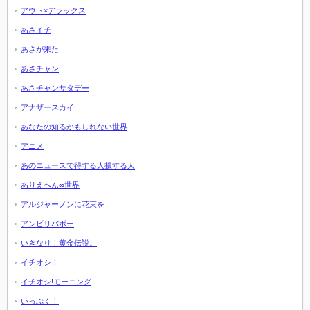
アウト×デラックス
あさイチ
あさが来た
あさチャン
あさチャンサタデー
アナザースカイ
あなたの知るかもしれない世界
アニメ
あのニュースで得する人損する人
ありえへん∞世界
アルジャーノンに花束を
アンビリバボー
いきなり！黄金伝説。
イチオシ！
イチオシ!モーニング
いっぷく！