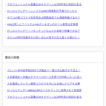
プロフェッショナル斎藤まゆキスヴィンは100年先の笑顔を造る
がっちりマンデー！シノプスはAIの惣菜割引予測でがっちり
サワコの朝ゴゴスマ石井亮次は関西放送でも視聴率稼げるの？
youは何しに？ベトナムyouズン＆ダンのさくら食堂は定食屋
がっちりマンデー！パキッテってなんだか名前で想像できる？
ボクらの時代窪塚洋介の信じる心が息子の立ち直りを助けた！
最近の投稿
プレバト俳句炎帝戦2021で才能あり一度の犬山紙子が下克上！
人生最高佐々木蔵之介マクベスの一人芝居でZONEに入った話！
人生最高レストラン柴咲コウがマタギになる為にクリアする事
がっちりマンデーaideaはAAカーゴをマックに採用されて急成長
プロフェッショナル斎藤まゆキスヴィンは100年先の笑顔を造る