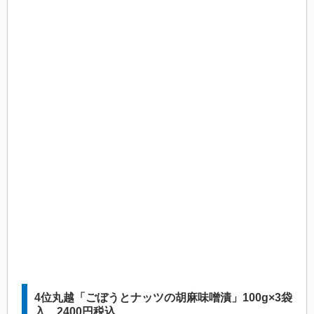
4位丸越「ごぼうとナッツの胡麻味噌漬」100g×3袋
入 2400円税込