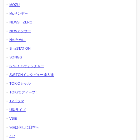
MOZU
Mr.サンデー
NEWS ZERO
NEWアンサー
Nのために
SmaSTATION
SONGS
SPORTSウォッチャー
SWITCHインタビュー達人達
TOKIOカケル
TOKYOディープ！
TVドラマ
U型ライブ
VS嵐
youは何しに日本へ
ZIP