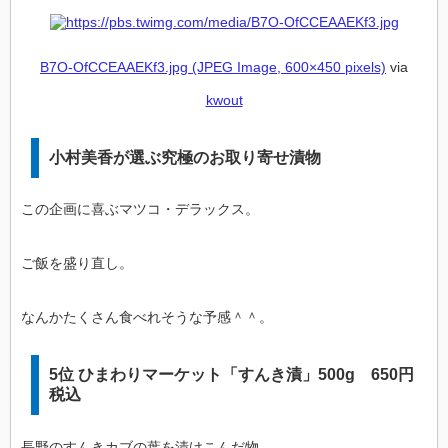
B7O-OfCCEAAEKf3.jpg (JPEG Image, 600×450 pixels)
via
kwout
小村美香が選ぶ究極のお取り寄せ漬物
この企画に喜ぶマツコ・デラックス。
ご飯を盛り直し。
なんかたくさん食べれそうな予感＾＾。
5位 ひまわりマーケット「すんき漬」500g 650円
税込
長野のすんきカブの葉を漬けこんだ物。