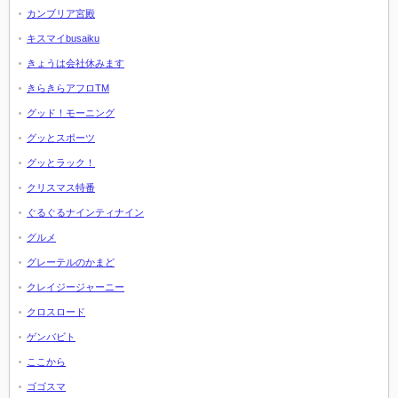
カンブリア宮殿
キスマイbusaiku
きょうは会社休みます
きらきらアフロTM
グッド！モーニング
グッとスポーツ
グッとラック！
クリスマス特番
ぐるぐるナインティナイン
グルメ
グレーテルのかまど
クレイジージャーニー
クロスロード
ゲンバビト
ここから
ゴゴスマ