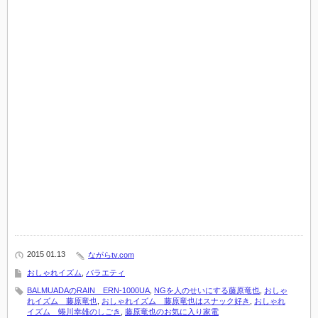
2015 01.13
ながらtv.com
おしゃれイズム
,
バラエティ
BALMUADAのRAIN ERN-1000UA
,
NGを人のせいにする藤原竜也
,
おしゃ
れイズム 藤原竜也
,
おしゃれイズム 藤原竜也はスナック好き
,
おしゃれ
イズム 蜷川幸雄のしごき
,
藤原竜也のお気に入り家電