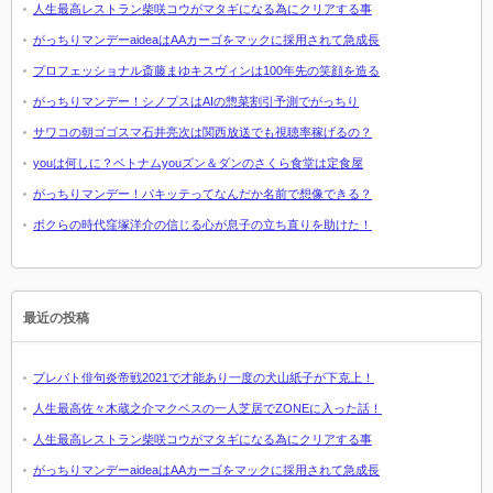
人生最高レストラン柴咲コウがマタギになる為にクリアする事
がっちりマンデーaideaはAAカーゴをマックに採用されて急成長
プロフェッショナル斎藤まゆキスヴィンは100年先の笑顔を造る
がっちりマンデー！シノプスはAIの惣菜割引予測でがっちり
サワコの朝ゴゴスマ石井亮次は関西放送でも視聴率稼げるの？
youは何しに？ベトナムyouズン＆ダンのさくら食堂は定食屋
がっちりマンデー！パキッテってなんだか名前で想像できる？
ボクらの時代窪塚洋介の信じる心が息子の立ち直りを助けた！
最近の投稿
プレバト俳句炎帝戦2021で才能あり一度の犬山紙子が下克上！
人生最高佐々木蔵之介マクベスの一人芝居でZONEに入った話！
人生最高レストラン柴咲コウがマタギになる為にクリアする事
がっちりマンデーaideaはAAカーゴをマックに採用されて急成長