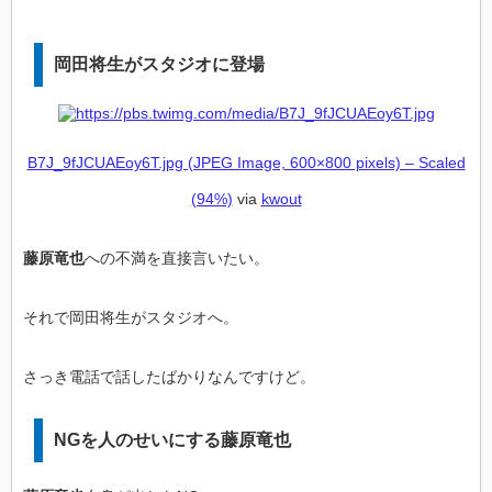
岡田将生がスタジオに登場
B7J_9fJCUAEoy6T.jpg (JPEG Image, 600×800 pixels) – Scaled
(94%)
via
kwout
藤原竜也
への不満を直接言いたい。
それで岡田将生がスタジオへ。
さっき電話で話したばかりなんですけど。
NGを人のせいにする藤原竜也