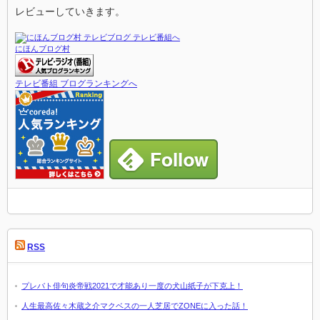
レビューしていきます。
にほんブログ村
テレビ番組 ブログランキングへ
RSS
プレバト俳句炎帝戦2021で才能あり一度の犬山紙子が下克上！
人生最高佐々木蔵之介マクベスの一人芝居でZONEに入った話！