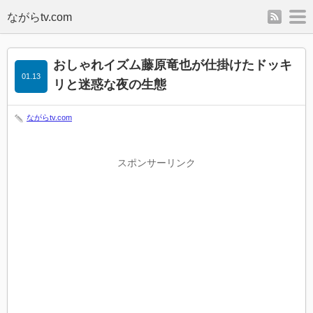
rss
m
おしゃれイズム藤原竜也が仕掛けたドッキ
01.13
リと迷惑な夜の生態
ながらtv.com
スポンサーリンク