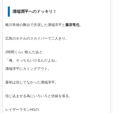
溝端潤平へのドッキリ！
蜷川幸雄の舞台で共演した溝端淳平と
藤原竜也
。
広島のホテルのスカイバーで二人きり。
2時間くらい飲んだあと、
「俺、そっちもいけるんだよね」
溝端淳平にカミングアウト。
最初は信じてなかった溝端淳平。
信じ込ませる為にいろいろと伏線を張る。
レイザーラモンHGの