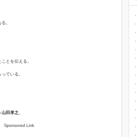
ある。
たことを伝える。
らっている。
う
山田孝之
。
Sponsored Link