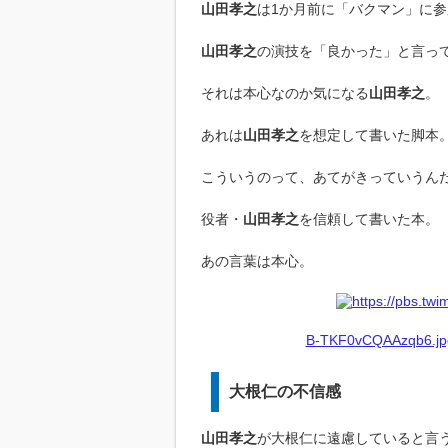
山田孝之
は1か月前に「バクマン」に参
山田孝之
の演技を「良かった」と言っ
それは本心なのか気になる
山田孝之
。
あれは
山田孝之
を想定して書いた脚本
こういうのって、あてがきっていうん
役者・
山田孝之
を信頼して書いた本。
あの言葉は本心。
B-TKF0vCQAAzqb6.jpg
大根仁の不信感
山田孝之
が大根仁に遠慮していると言