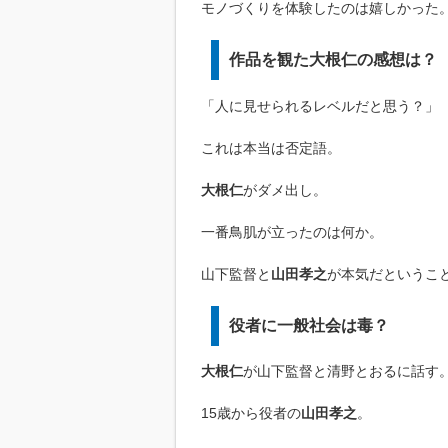
モノづくりを体験したのは嬉しかった
作品を観た大根仁の感想は？
「人に見せられるレベルだと思う？」
これは本当は否定語。
大根仁
がダメ出し。
一番鳥肌が立ったのは何か。
山下監督と
山田孝之
が本気だというこ
役者に一般社会は毒？
大根仁
が山下監督と清野とおるに話す
15歳から役者の
山田孝之
。