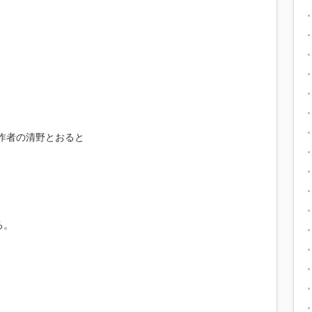
作者の清野とおると
る。