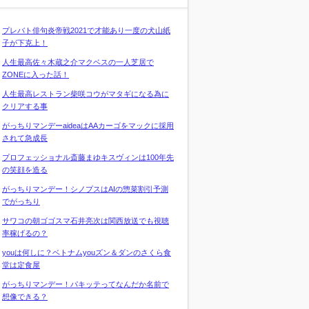
プレバト俳句炎帝戦2021で才能あり一度の犬山紙
子が下克上！
人生最高佐々木蔵之介マクベスの一人芝居で
ZONEに入った話！
人生最高レストラン柴咲コウがマタギになる為に
クリアする事
がっちりマンデーaideaはAAカーゴをマックに採用
されて急成長
プロフェッショナル斎藤まゆキスヴィンは100年先
の笑顔を造る
がっちりマンデー！シノプスはAIの惣菜割引予測
でがっちり
サワコの朝ゴゴスマ石井亮次は関西放送でも視聴
率稼げるの？
youは何しに？ベトナムyouズン＆ダンのさくら食
堂は定食屋
がっちりマンデー！パキッテってなんだか名前で
想像できる？