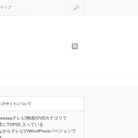
検索
マップ
rss
このサイトについて
seesaaテレビ/映画/DVDカテゴリで
常にTOP20 入っている
ながらテレビのWordPressバージョンで
す。