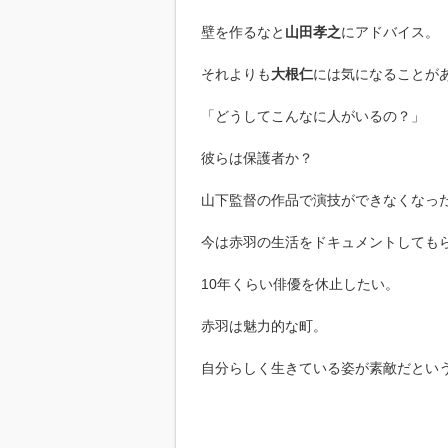
壁を作るなと
山田孝之
にアドバイス。
それよりも
大根仁
には気になることが
「どうしてこんなに人がいるの？」
彼らは保護者か？
山下監督の作品で演技ができなくなっ
今は赤羽の生活をドキュメントしても
10年くらい俳優を休止したい。
赤羽は魅力的な町。
自分らしく生きている姿が素敵だとい