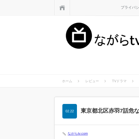
ホーム
プライバ
ホーム
レビュー
TVドラマ
東京都北区赤羽7話危
02.22
ながらtv.com