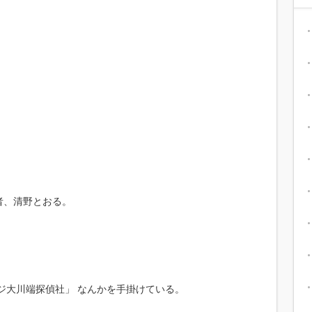
。
者、清野とおる。
ジ大川端探偵社」 なんかを手掛けている。