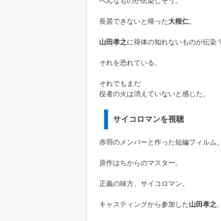
へんなものが伝染しそう。
長居できないと帰った
大根仁
。
山田孝之
に得体の知れないものが伝染
それを恐れている。
それでもまだ
役者の火は消えていないと感じた。
サイコロマンを視聴
赤羽のメンバーと作った短編フィルム
原作はちからのマスター。
正義の味方、サイコロマン。
キャスティングから参加した
山田孝之