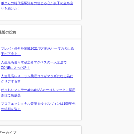
ボクらの時代窪塚洋介の信じる心が息子の立ち直
りを助けた！
最近の投稿
プレバト俳句炎帝戦2021で才能あり一度の犬山紙
子が下克上！
人生最高佐々木蔵之介マクベスの一人芝居で
ZONEに入った話！
人生最高レストラン柴咲コウがマタギになる為に
クリアする事
がっちりマンデーaideaはAAカーゴをマックに採用
されて急成長
プロフェッショナル斎藤まゆキスヴィンは100年先
の笑顔を造る
アーカイブ