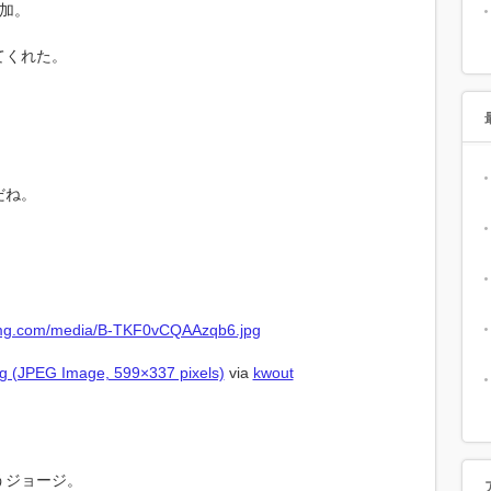
加。
てくれた。
。
だね。
 (JPEG Image, 599×337 pixels)
via
kwout
うジョージ。