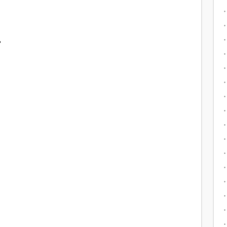
？
。
。