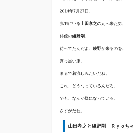
2014年7月27日。
赤羽にいる
山田孝之
の元へ来た男。
俳優の
綾野剛
。
待ってたんだよ、
綾野
が来るのを。
真っ黒い服。
まるで着流しみたいだね。
これ、どうなっているんだろ。
でも、なんか様になっている。
さすがだね。
山田孝之と綾野剛 Ｒｙｏち