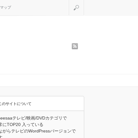
検索
マップ
rss
このサイトについて
seesaaテレビ/映画/DVDカテゴリで
常にTOP20 入っている
ながらテレビのWordPressバージョンで
す。