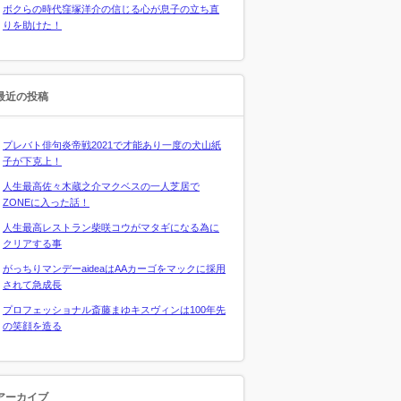
ボクらの時代窪塚洋介の信じる心が息子の立ち直
りを助けた！
最近の投稿
プレバト俳句炎帝戦2021で才能あり一度の犬山紙
子が下克上！
人生最高佐々木蔵之介マクベスの一人芝居で
ZONEに入った話！
人生最高レストラン柴咲コウがマタギになる為に
クリアする事
がっちりマンデーaideaはAAカーゴをマックに採用
されて急成長
プロフェッショナル斎藤まゆキスヴィンは100年先
の笑顔を造る
アーカイブ