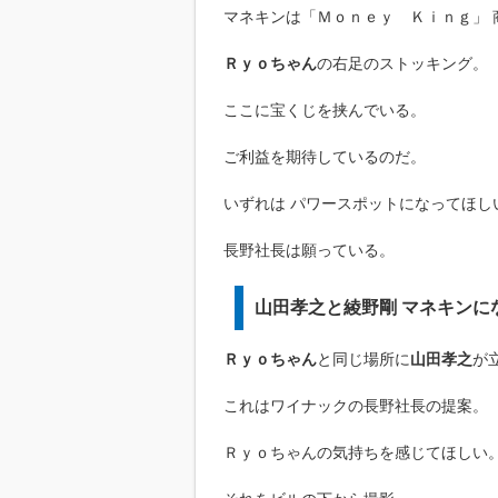
マネキンは「Ｍｏｎｅｙ Ｋｉｎｇ」 
Ｒｙｏちゃん
の右足のストッキング。
ここに宝くじを挟んでいる。
ご利益を期待しているのだ。
いずれは パワースポットになってほし
長野社長は願っている。
山田孝之と綾野剛 マネキンに
Ｒｙｏちゃん
と同じ場所に
山田孝之
が
これはワイナックの長野社長の提案。
Ｒｙｏちゃんの気持ちを感じてほしい