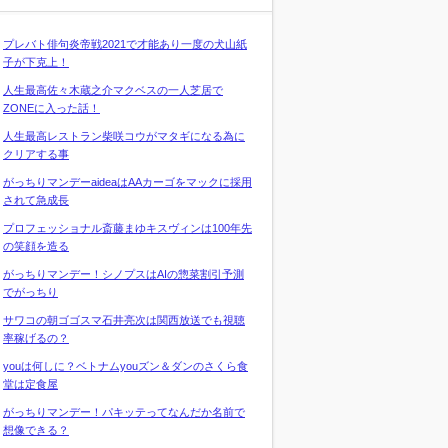
プレバト俳句炎帝戦2021で才能あり一度の犬山紙
子が下克上！
人生最高佐々木蔵之介マクベスの一人芝居で
ZONEに入った話！
人生最高レストラン柴咲コウがマタギになる為に
クリアする事
がっちりマンデーaideaはAAカーゴをマックに採用
されて急成長
プロフェッショナル斎藤まゆキスヴィンは100年先
の笑顔を造る
がっちりマンデー！シノプスはAIの惣菜割引予測
でがっちり
サワコの朝ゴゴスマ石井亮次は関西放送でも視聴
率稼げるの？
youは何しに？ベトナムyouズン＆ダンのさくら食
堂は定食屋
がっちりマンデー！パキッテってなんだか名前で
想像できる？