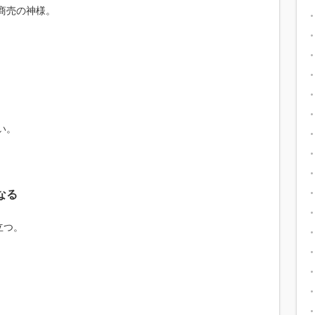
商売の神様。
い。
なる
立つ。
。