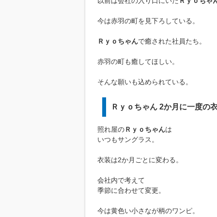
以前は会社の入り口にいた
Ｒｙｏちゃ
今は赤羽の町を見下ろしている。
Ｒｙｏちゃん
で癒された社員たち。
赤羽の町も癒してほしい。
そんな願いも込められている。
Ｒｙｏちゃん 2か月に一度の
照れ屋の
Ｒｙｏちゃん
は
いつもサングラス。
衣装は2か月ごとに変わる。
会社内で考えて
季節に合わせて変更。
今は黄色い小さなが柄のワンピ。