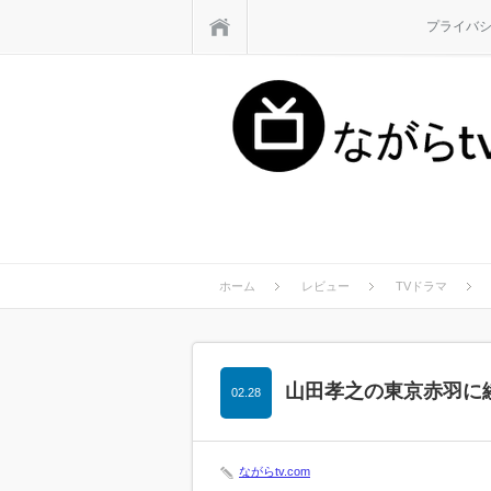
ホーム
プライバ
ホーム
レビュー
TVドラマ
山田孝之の東京赤羽に
02.28
ながらtv.com