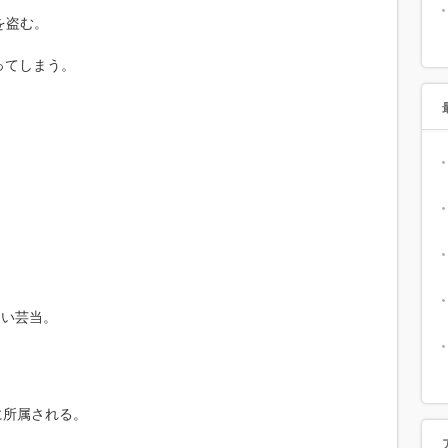
を盗む。
ってしまう。
ない芸当。
に所属される。