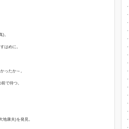
真)。
探すはめに。
わかったか～。
の前で待つ。
大地康夫)を発見。