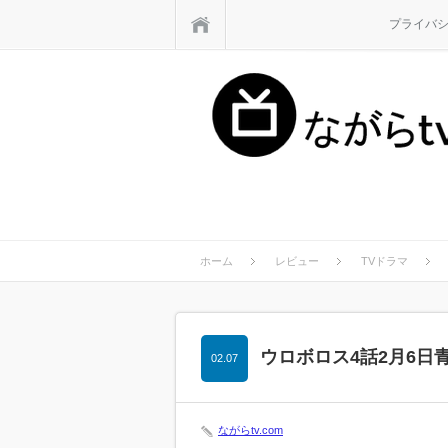
ホーム
プライバ
ホーム
レビュー
TVドラマ
ウロボロス4話2月6
02.07
ながらtv.com