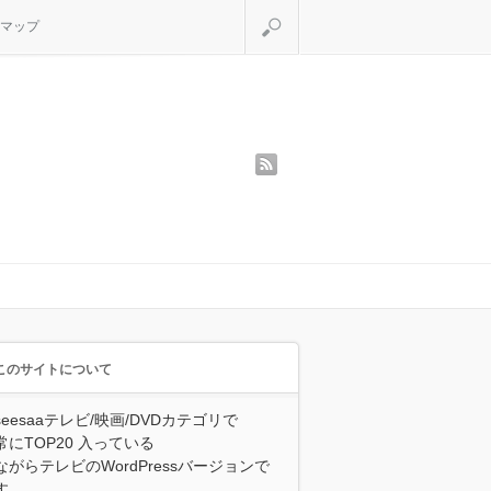
検索
マップ
rss
このサイトについて
seesaaテレビ/映画/DVDカテゴリで
常にTOP20 入っている
ながらテレビのWordPressバージョンで
す。