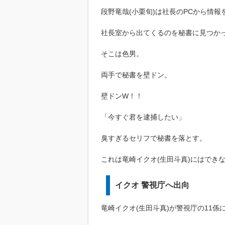
段野竜哉(小栗旬)は社長のPCから情報
社長室から出てくるのを秘書に見つか
そこは色男。
両手で秘書を壁ドン。
壁ドンW！！
「今すぐ君を逮捕したい」
臭すぎるセリフで秘書を落とす。
これは竜崎イクオ(生田斗真)にはでき
イクオ 警視庁へ出向
竜崎イクオ(生田斗真)が警視庁の11係