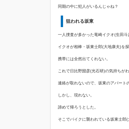
同期の中に犯人がいるんじゃね？
狙われる坂東
一人捜査が多かった竜崎イクオ(生田斗
イクオが相棒・坂東士郎(大地康夫)を
携帯には全然出てくれない。
これで日比野圀彦(光石研)の気持ちが
連絡が取れないので、坂東のアパート
しかし、現れない。
諦めて帰ろうとした。
そこでバイクに襲われている坂東士郎(