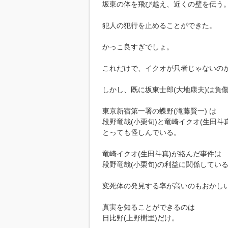
坂東の体を飛び越え、近くの壁を伝う
犯人の犯行を止めることができた。
かっこ良すぎでしょ。
これだけで、イクオが只者じゃないの
しかし、既に坂東士郎(大地康夫)は負
東京新宿第一署の蝶野(滝藤賢一) は
段野竜哉(小栗旬)と竜崎イクオ(生田斗
とっても怪しんでいる。
竜崎イクオ(生田斗真)が絡んだ事件は
段野竜哉(小栗旬)の利益に関係してい
変死体の発見する率が高いのもおかし
真実を知ることができるのは
日比野(上野樹里)だけ。