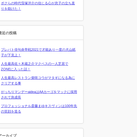
ボクらの時代窪塚洋介の信じる心が息子の立ち直
りを助けた！
最近の投稿
プレバト俳句炎帝戦2021で才能あり一度の犬山紙
子が下克上！
人生最高佐々木蔵之介マクベスの一人芝居で
ZONEに入った話！
人生最高レストラン柴咲コウがマタギになる為に
クリアする事
がっちりマンデーaideaはAAカーゴをマックに採用
されて急成長
プロフェッショナル斎藤まゆキスヴィンは100年先
の笑顔を造る
アーカイブ