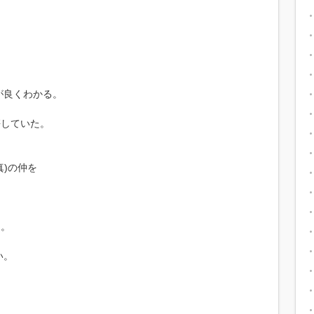
。
が良くわかる。
傷していた。
真)の仲を
る。
い。