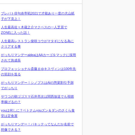
プレバト俳句炎帝戦2021で才能あり一度の犬山紙
子が下克上！
人生最高佐々木蔵之介マクベスの一人芝居で
ZONEに入った話！
人生最高レストラン柴咲コウがマタギになる為に
クリアする事
がっちりマンデーaideaはAAカーゴをマックに採用
されて急成長
プロフェッショナル斎藤まゆキスヴィンは100年先
の笑顔を造る
がっちりマンデー！シノプスはAIの惣菜割引予測
でがっちり
サワコの朝ゴゴスマ石井亮次は関西放送でも視聴
率稼げるの？
youは何しに？ベトナムyouズン＆ダンのさくら食
堂は定食屋
がっちりマンデー！パキッテってなんだか名前で
想像できる？