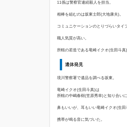
11係は警察官連続殺人を担当。
相棒を組むのは坂東士郎(大地康夫)。
コミュニケーションのとりづらいタイ
職人気質が高い。
所轄の若造である竜崎イクオ(生田斗真
遺体発見
境川警察署で遺品を調べる坂東。
竜崎イクオ(生田斗真)は
所轄の中嶋春樹(笠原秀幸)と知り合い
鼻もいいが、耳もいい竜崎イクオ(生田
携帯が鳴る音に気づいた。