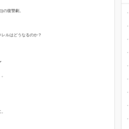
旬)の復讐劇。
ラレルはどうなるのか？
ン
」。
に。