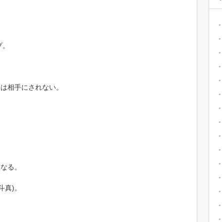
プ。
)は相手にされない。
になる。
斗真)。