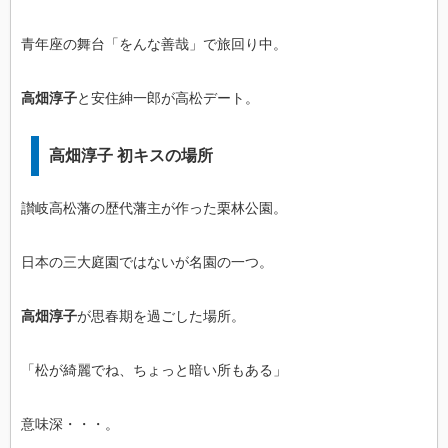
青年座の舞台「をんな善哉」で旅回り中。
高畑淳子
と安住紳一郎が高松デート。
高畑淳子 初キスの場所
讃岐高松藩の歴代藩主が作った栗林公園。
日本の三大庭園ではないが名園の一つ。
高畑淳子
が思春期を過ごした場所。
「松が綺麗でね、ちょっと暗い所もある」
意味深・・・。