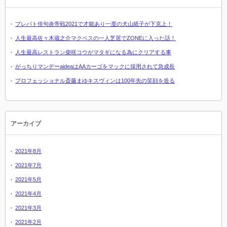
プレバト俳句炎帝戦2021で才能あり一度の犬山紙子が下克上！
人生最高佐々木蔵之介マクベスの一人芝居でZONEに入った話！
人生最高レストラン柴咲コウがマタギになる為にクリアする事
がっちりマンデーaideaはAAカーゴをマックに採用されて急成長
プロフェッショナル斎藤まゆキスヴィンは100年先の笑顔を造る
アーカイブ
2021年8月
2021年7月
2021年5月
2021年4月
2021年3月
2021年2月