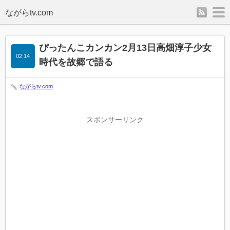
rss
m
ぴったんこカンカン2月13日高畑淳子少女
02.14
時代を故郷で語る
ながらtv.com
スポンサーリンク