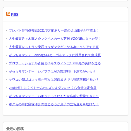
RSS
プレバト俳句炎帝戦2021で才能あり一度の犬山紙子が下克上！
人生最高佐々木蔵之介マクベスの一人芝居でZONEに入った話！
人生最高レストラン柴咲コウがマタギになる為にクリアする事
がっちりマンデーaideaはAAカーゴをマックに採用されて急成長
プロフェッショナル斎藤まゆキスヴィンは100年先の笑顔を造る
がっちりマンデー！シノプスはAIの惣菜割引予測でがっちり
サワコの朝ゴゴスマ石井亮次は関西放送でも視聴率稼げるの？
youは何しに？ベトナムyouズン＆ダンのさくら食堂は定食屋
がっちりマンデー！パキッテってなんだか名前で想像できる？
ボクらの時代窪塚洋介の信じる心が息子の立ち直りを助けた！
最近の投稿