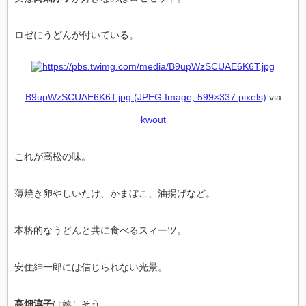
ロゼにうどんが付いている。
B9upWzSCUAE6K6T.jpg (JPEG Image, 599×337 pixels)
via
kwout
これが高松の味。
薄焼き卵やしいたけ、かまぼこ、油揚げなど。
本格的なうどんと共に食べるスィーツ。
安住紳一郎には信じられない光景。
高畑淳子
は嬉しそう。