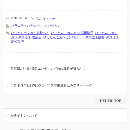
2015 02.14
ながらtv.com
バラエティ
,
ぴったんこカン☆カン
ぴったしカンカン高松へん
,
ぴったんこカンカン 高畑淳子
,
ぴったんこカン
カン 高畑淳子 喫茶店
,
ぴったんこカンカン2月13日
,
高畑敦子故郷
,
高畑淳子
高松公演
東京都北区赤羽6話エンディング曲の真相が明らかに！
ウロボロス2月13日ウラバラスで撮影裏話をフリートーク
RETURN TOP
このサイトについて