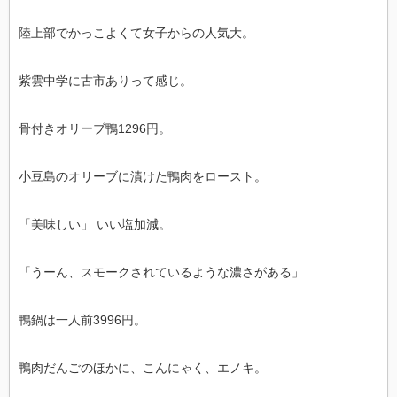
陸上部でかっこよくて女子からの人気大。
紫雲中学に古市ありって感じ。
骨付きオリーブ鴨1296円。
小豆島のオリーブに漬けた鴨肉をロースト。
「美味しい」 いい塩加減。
「うーん、スモークされているような濃さがある」
鴨鍋は一人前3996円。
鴨肉だんごのほかに、こんにゃく、エノキ。