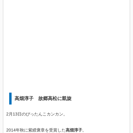
高畑淳子 故郷高松に凱旋
2月13日のぴったんこカンカン。
2014年秋に紫綬褒章を受賞した
高畑淳子
。