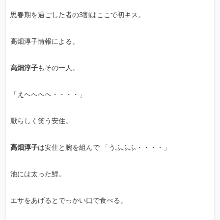
思春期を過ごした者の3割はここで初キス。
高畑淳子情報による。
高畑淳子
もその一人。
「えへへへへ・・・・」
厭らしく笑う安住。
高畑淳子
は安住と腕を組んで 「うふふふ・・・・」
池には太った鯉。
エサをあげるとでっかい口で食べる。