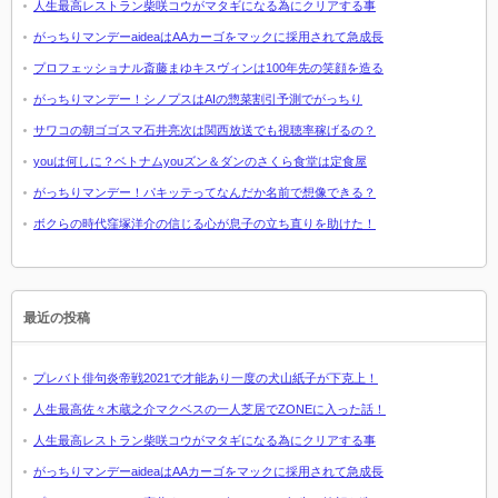
人生最高レストラン柴咲コウがマタギになる為にクリアする事
がっちりマンデーaideaはAAカーゴをマックに採用されて急成長
プロフェッショナル斎藤まゆキスヴィンは100年先の笑顔を造る
がっちりマンデー！シノプスはAIの惣菜割引予測でがっちり
サワコの朝ゴゴスマ石井亮次は関西放送でも視聴率稼げるの？
youは何しに？ベトナムyouズン＆ダンのさくら食堂は定食屋
がっちりマンデー！パキッテってなんだか名前で想像できる？
ボクらの時代窪塚洋介の信じる心が息子の立ち直りを助けた！
最近の投稿
プレバト俳句炎帝戦2021で才能あり一度の犬山紙子が下克上！
人生最高佐々木蔵之介マクベスの一人芝居でZONEに入った話！
人生最高レストラン柴咲コウがマタギになる為にクリアする事
がっちりマンデーaideaはAAカーゴをマックに採用されて急成長