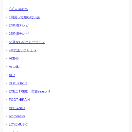
〇〇の妻たち
1周回って知らない話
24時間テレビ
27時間テレビ
55歳からのハローライフ
7時にあいましょう
AKB48
Astudio
ATP
DOCTORS3
EXILE TRIBE 男旅seasonⅡ
FOOT×BRAIN
HERO2014
livemonster
LOVEMUSIC