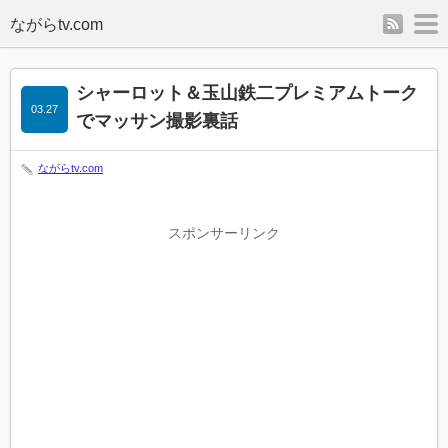
rss
m
シャーロット＆玉山鉄二プレミアムトーク
03.27
でマッサン撮影裏話
ながらtv.com
スポンサーリンク