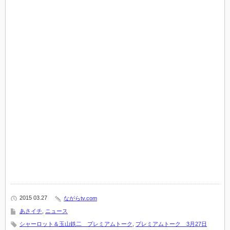
2015 03.27
ながらtv.com
あさイチ
,
ニュース
シャーロット＆玉山鉄二 プレミアムトーク
,
プレミアムトーク 3月27日