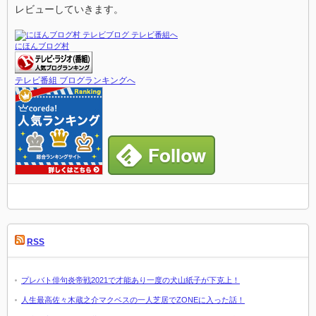
レビューしていきます。
にほんブログ村
テレビ番組 ブログランキングへ
RSS
プレバト俳句炎帝戦2021で才能あり一度の犬山紙子が下克上！
人生最高佐々木蔵之介マクベスの一人芝居でZONEに入った話！