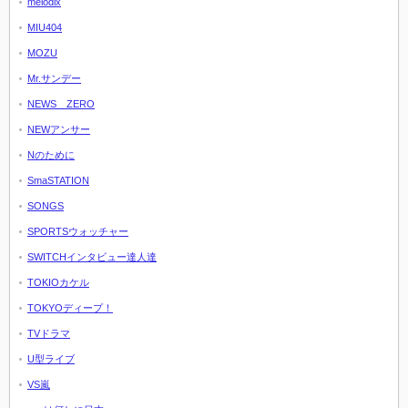
melodix
MIU404
MOZU
Mr.サンデー
NEWS ZERO
NEWアンサー
Nのために
SmaSTATION
SONGS
SPORTSウォッチャー
SWITCHインタビュー達人達
TOKIOカケル
TOKYOディープ！
TVドラマ
U型ライブ
VS嵐