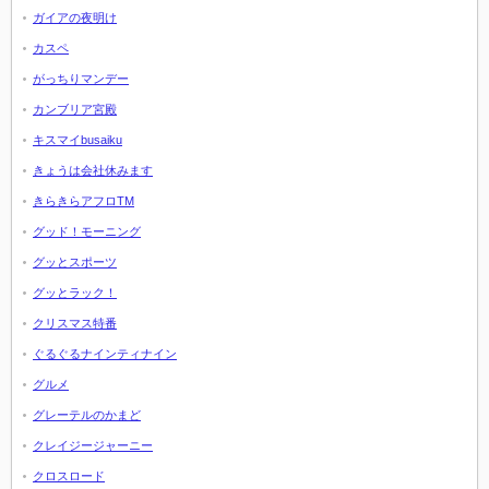
ガイアの夜明け
カスペ
がっちりマンデー
カンブリア宮殿
キスマイbusaiku
きょうは会社休みます
きらきらアフロTM
グッド！モーニング
グッとスポーツ
グッとラック！
クリスマス特番
ぐるぐるナインティナイン
グルメ
グレーテルのかまど
クレイジージャーニー
クロスロード