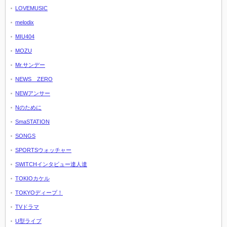
LOVEMUSIC
melodix
MIU404
MOZU
Mr.サンデー
NEWS ZERO
NEWアンサー
Nのために
SmaSTATION
SONGS
SPORTSウォッチャー
SWITCHインタビュー達人達
TOKIOカケル
TOKYOディープ！
TVドラマ
U型ライブ