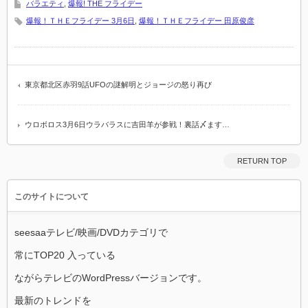
バラエティ
,
爆報! THE フライデー
爆報！ＴＨＥフライデー 3月6日
,
爆報！ＴＨＥフライデー 田原俊彦
東京都北区赤羽9話UFOの謎解明とジョージの怒り再び
ウロボロス3月6日ウラバラスに吉田羊が参戦！裏話〆ます…
RETURN TOP
このサイトについて
seesaaテレビ/映画/DVDカテゴリで
常にTOP20 入っている
ながらテレビのWordPressバージョンです。
最新のトレンドを