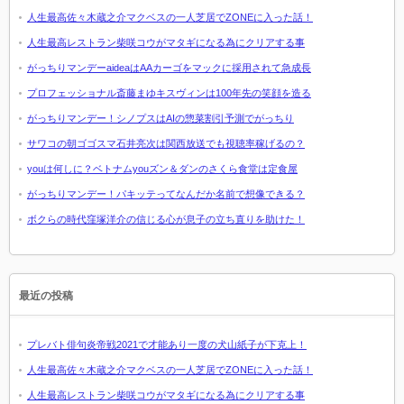
人生最高佐々木蔵之介マクベスの一人芝居でZONEに入った話！
人生最高レストラン柴咲コウがマタギになる為にクリアする事
がっちりマンデーaideaはAAカーゴをマックに採用されて急成長
プロフェッショナル斎藤まゆキスヴィンは100年先の笑顔を造る
がっちりマンデー！シノプスはAIの惣菜割引予測でがっちり
サワコの朝ゴゴスマ石井亮次は関西放送でも視聴率稼げるの？
youは何しに？ベトナムyouズン＆ダンのさくら食堂は定食屋
がっちりマンデー！パキッテってなんだか名前で想像できる？
ボクらの時代窪塚洋介の信じる心が息子の立ち直りを助けた！
最近の投稿
プレバト俳句炎帝戦2021で才能あり一度の犬山紙子が下克上！
人生最高佐々木蔵之介マクベスの一人芝居でZONEに入った話！
人生最高レストラン柴咲コウがマタギになる為にクリアする事