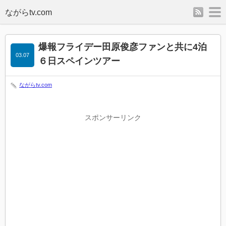
rss
m
爆報フライデー田原俊彦ファンと共に4泊
03.07
６日スペインツアー
ながらtv.com
スポンサーリンク