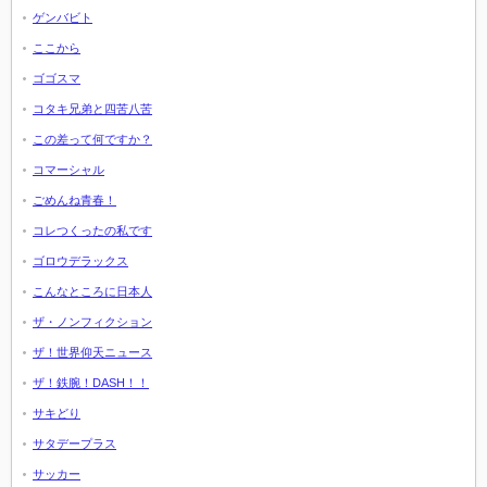
ゲンバビト
ここから
ゴゴスマ
コタキ兄弟と四苦八苦
この差って何ですか？
コマーシャル
ごめんね青春！
コレつくったの私です
ゴロウデラックス
こんなところに日本人
ザ・ノンフィクション
ザ！世界仰天ニュース
ザ！鉄腕！DASH！！
サキどり
サタデープラス
サッカー