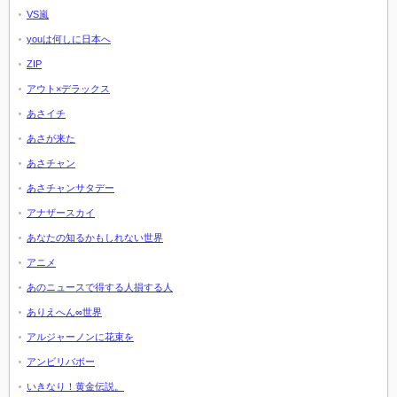
VS嵐
youは何しに日本へ
ZIP
アウト×デラックス
あさイチ
あさが来た
あさチャン
あさチャンサタデー
アナザースカイ
あなたの知るかもしれない世界
アニメ
あのニュースで得する人損する人
ありえへん∞世界
アルジャーノンに花束を
アンビリバボー
いきなり！黄金伝説。