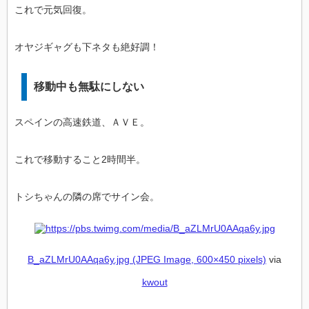
これで元気回復。
オヤジギャグも下ネタも絶好調！
移動中も無駄にしない
スペインの高速鉄道、ＡＶＥ。
これで移動すること2時間半。
トシちゃんの隣の席でサイン会。
B_aZLMrU0AAqa6y.jpg (JPEG Image, 600×450 pixels)
via
kwout