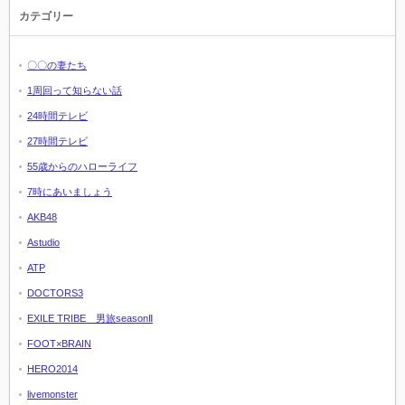
カテゴリー
〇〇の妻たち
1周回って知らない話
24時間テレビ
27時間テレビ
55歳からのハローライフ
7時にあいましょう
AKB48
Astudio
ATP
DOCTORS3
EXILE TRIBE 男旅seasonⅡ
FOOT×BRAIN
HERO2014
livemonster