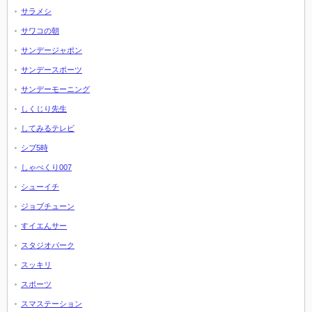
サラメシ
サワコの朝
サンデージャポン
サンデースポーツ
サンデーモーニング
しくじり先生
してみるテレビ
シブ5時
しゃべくり007
シューイチ
ジョブチューン
すイエんサー
スタジオパーク
スッキリ
スポーツ
スマステーション