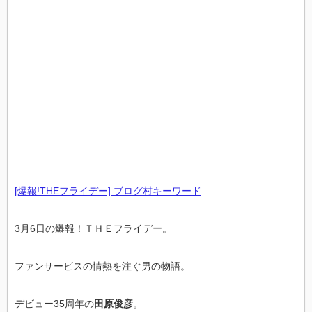
[爆報!THEフライデー] ブログ村キーワード
3月6日の爆報！ＴＨＥフライデー。
ファンサービスの情熱を注ぐ男の物語。
デビュー35周年の
田原俊彦
。