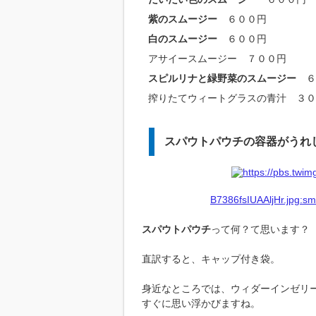
紫のスムージー
６００円
白のスムージー
６００円
アサイースムージー ７００円
スピルリナと緑野菜のスムージー
６
搾りたてウィートグラスの青汁 ３０
スパウトパウチの容器がうれ
B7386fsIUAAljHr.jpg:sm
スパウトパウチ
って何？て思います？
直訳すると、キャップ付き袋。
身近なところでは、ウィダーインゼリ
すぐに思い浮かびますね。