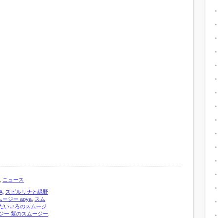
,
ニュース
A
,
スピルリナと緑野
ージー aoya
,
スム
だいいろのスムージ
ジー 紫のスムージー
,