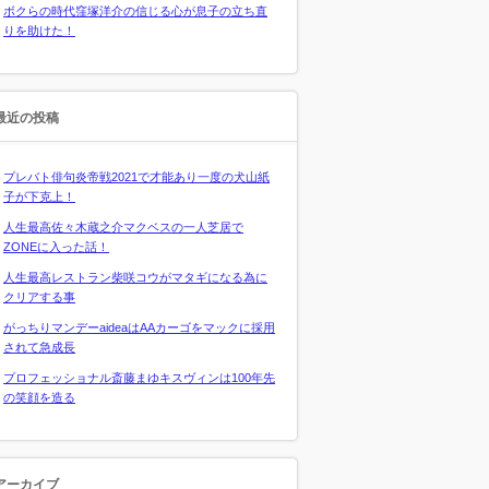
ボクらの時代窪塚洋介の信じる心が息子の立ち直
りを助けた！
最近の投稿
プレバト俳句炎帝戦2021で才能あり一度の犬山紙
子が下克上！
人生最高佐々木蔵之介マクベスの一人芝居で
ZONEに入った話！
人生最高レストラン柴咲コウがマタギになる為に
クリアする事
がっちりマンデーaideaはAAカーゴをマックに採用
されて急成長
プロフェッショナル斎藤まゆキスヴィンは100年先
の笑顔を造る
アーカイブ