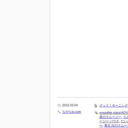
2015 03.04
グッド！モーニング
ながらtv.com
smoothie stand AOY
菜のスムージー
,
スム
ージー パウチ
,
だい
ー
,
東京 白のスムー