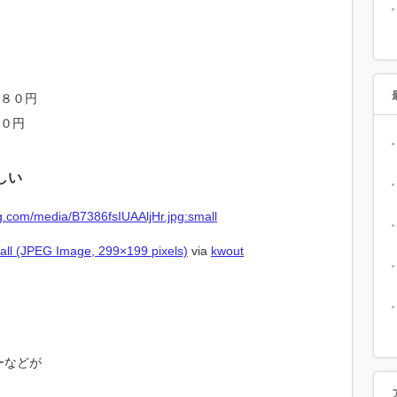
８０円
０円
しい
all (JPEG Image, 299×199 pixels)
via
kwout
ーなどが