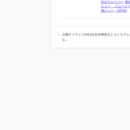
白のスムージー
,
超速
ビュー スムージース
速ビュー 3月4日
火曜サプライズ3月3日永作博美をとろとろグル
な…