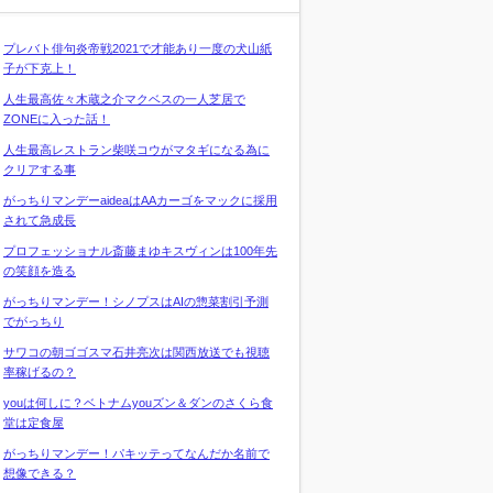
プレバト俳句炎帝戦2021で才能あり一度の犬山紙
子が下克上！
人生最高佐々木蔵之介マクベスの一人芝居で
ZONEに入った話！
人生最高レストラン柴咲コウがマタギになる為に
クリアする事
がっちりマンデーaideaはAAカーゴをマックに採用
されて急成長
プロフェッショナル斎藤まゆキスヴィンは100年先
の笑顔を造る
がっちりマンデー！シノプスはAIの惣菜割引予測
でがっちり
サワコの朝ゴゴスマ石井亮次は関西放送でも視聴
率稼げるの？
youは何しに？ベトナムyouズン＆ダンのさくら食
堂は定食屋
がっちりマンデー！パキッテってなんだか名前で
想像できる？