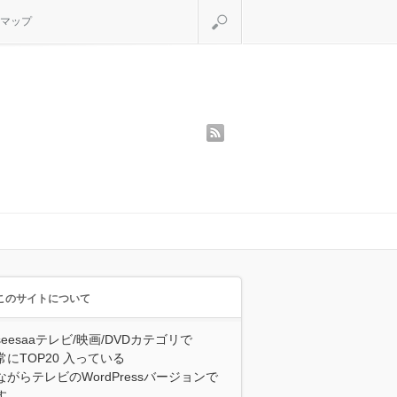
検索
マップ
rss
このサイトについて
seesaaテレビ/映画/DVDカテゴリで
常にTOP20 入っている
ながらテレビのWordPressバージョンで
す。