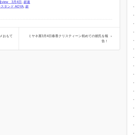
view 3月4日
,
超速
タンド AOYA
,
超
メおもて
ミヤネ屋3月4日春香クリスティーン初めての彼氏を報
告！