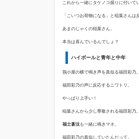
これから一緒にタケノコ掘りに付いて
「こいつお荷物になる」と稲葉さんは
あまのじゃくの稲葉さん。
本当は喜んでいるんでしょ？
ハイボールと青年と中年
鶏小屋の横で鳴き声を真似る福田彩乃
福田彩乃の声に反応するニワトリ。
やっぱり上手い！
稲葉さんから少し尊敬される福田彩乃
福士蒼汰
も一緒に鳴きマネ。
福田彩乃の真似していたんだって。