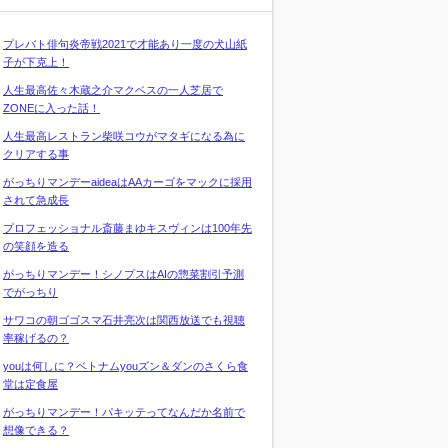
プレバト俳句炎帝戦2021で才能あり一度の犬山紙
子が下克上！
人生最高佐々木蔵之介マクベスの一人芝居で
ZONEに入った話！
人生最高レストラン柴咲コウがマタギになる為に
クリアする事
がっちりマンデーaideaはAAカーゴをマックに採用
されて急成長
プロフェッショナル斎藤まゆキスヴィンは100年先
の笑顔を造る
がっちりマンデー！シノプスはAIの惣菜割引予測
でがっちり
サワコの朝ゴゴスマ石井亮次は関西放送でも視聴
率稼げるの？
youは何しに？ベトナムyouズン＆ダンのさくら食
堂は定食屋
がっちりマンデー！パキッテってなんだか名前で
想像できる？