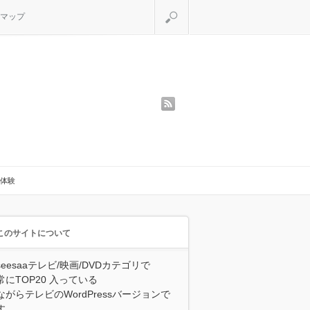
検索
マップ
rss
体験
このサイトについて
seesaaテレビ/映画/DVDカテゴリで
常にTOP20 入っている
ながらテレビのWordPressバージョンで
す。