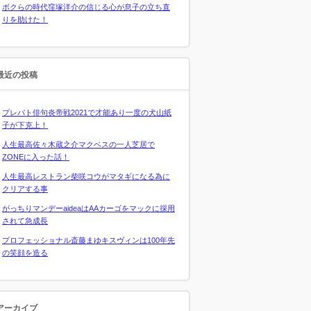
ボクらの時代窪塚洋介の信じる心が息子の立ち直
りを助けた！
最近の投稿
プレバト俳句炎帝戦2021で才能あり一度の犬山紙
子が下克上！
人生最高佐々木蔵之介マクベスの一人芝居で
ZONEに入った話！
人生最高レストラン柴咲コウがマタギになる為に
クリアする事
がっちりマンデーaideaはAAカーゴをマックに採用
されて急成長
プロフェッショナル斎藤まゆキスヴィンは100年先
の笑顔を造る
アーカイブ