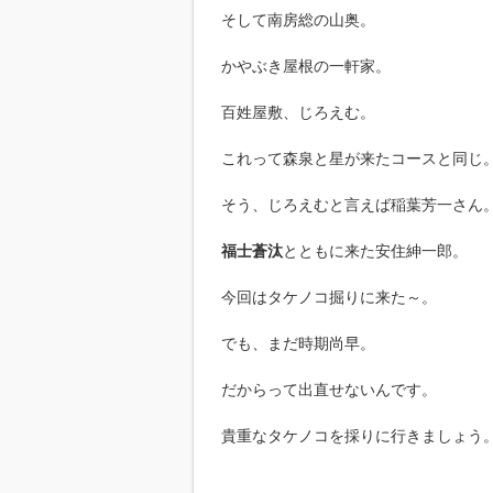
そして南房総の山奥。
かやぶき屋根の一軒家。
百姓屋敷、じろえむ。
これって森泉と星が来たコースと同じ
そう、じろえむと言えば稲葉芳一さん
福士蒼汰
とともに来た安住紳一郎。
今回はタケノコ掘りに来た～。
でも、まだ時期尚早。
だからって出直せないんです。
貴重なタケノコを採りに行きましょう