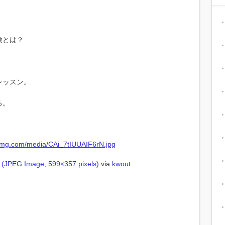
験とは？
。
レッスン。
る。
 (JPEG Image, 599×357 pixels)
via
kwout