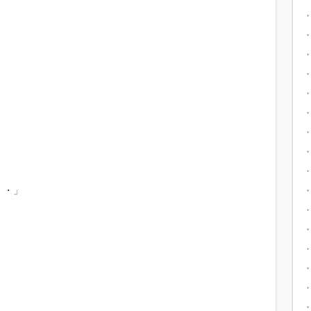
。
・・」