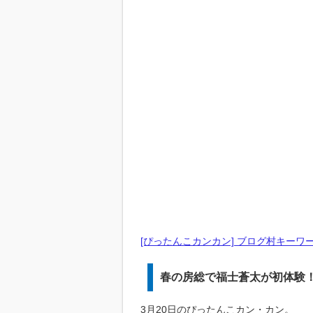
[ぴったんこカンカン] ブログ村キーワ
春の房総で福士蒼太が初体験
3月20日のぴったんこカン・カン。