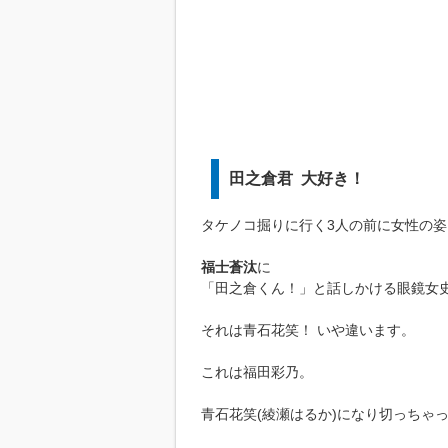
田之倉君 大好き！
タケノコ掘りに行く3人の前に女性の姿
福士蒼汰
に
「田之倉くん！」と話しかける眼鏡女
それは青石花笑！ いや違います。
これは福田彩乃。
青石花笑(綾瀬はるか)になり切っちゃ