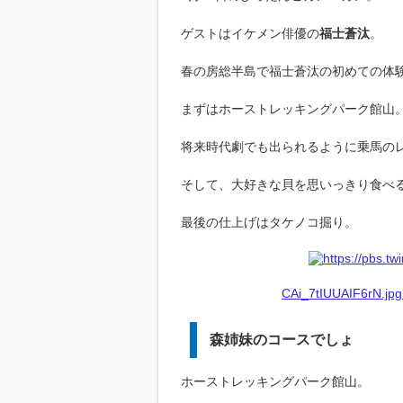
ゲストはイケメン俳優の
福士蒼汰
。
春の房総半島で福士蒼汰の初めての体
まずはホーストレッキングパーク館山
将来時代劇でも出られるように乗馬の
そして、大好きな貝を思いっきり食べ
最後の仕上げはタケノコ掘り。
CAi_7tIUUAIF6rN.jpg
森姉妹のコースでしょ
ホーストレッキングパーク館山。