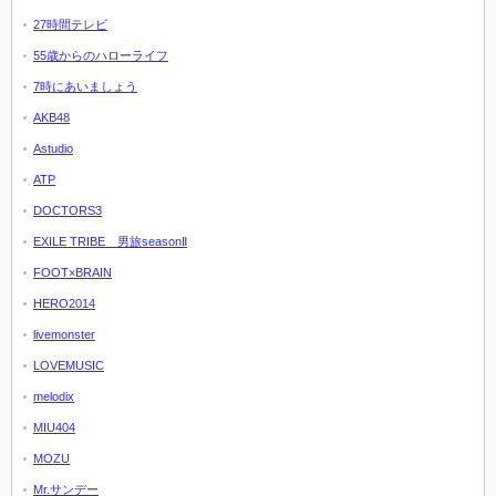
27時間テレビ
55歳からのハローライフ
7時にあいましょう
AKB48
Astudio
ATP
DOCTORS3
EXILE TRIBE 男旅seasonⅡ
FOOT×BRAIN
HERO2014
livemonster
LOVEMUSIC
melodix
MIU404
MOZU
Mr.サンデー