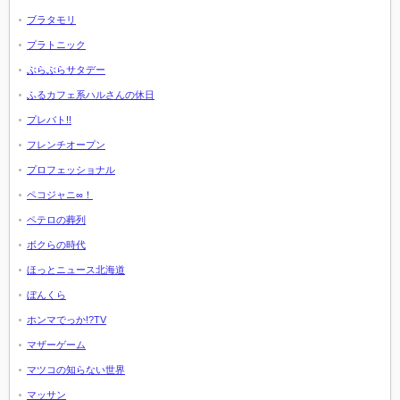
ブラタモリ
プラトニック
ぶらぶらサタデー
ふるカフェ系ハルさんの休日
プレバト!!
フレンチオープン
プロフェッショナル
ペコジャニ∞！
ペテロの葬列
ボクらの時代
ほっとニュース北海道
ぼんくら
ホンマでっか!?TV
マザーゲーム
マツコの知らない世界
マッサン