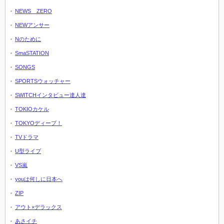
NEWS ZERO
NEWアンサー
Nのために
SmaSTATION
SONGS
SPORTSウォッチャー
SWITCHインタビュー達人達
TOKIOカケル
TOKYOディープ！
TVドラマ
U型ライブ
VS嵐
youは何しに日本へ
ZIP
アウト×デラックス
あさイチ