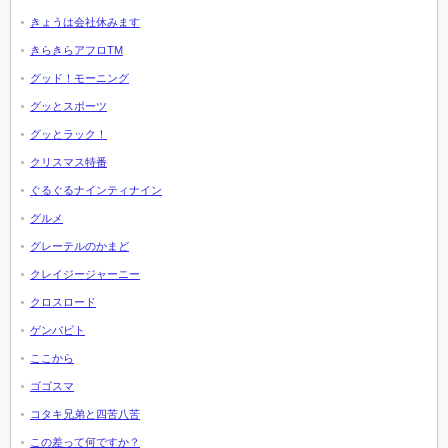
きょうは会社休みます
きらきらアフロTM
グッド！モーニング
グッとスポーツ
グッとラック！
クリスマス特番
ぐるぐるナインティナイン
グルメ
グレーテルのかまど
クレイジージャーニー
クロスロード
ゲンバビト
ここから
ゴゴスマ
コタキ兄弟と四苦八苦
この差って何ですか？