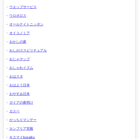
ウエッブサービス
ウロボロス
オールナイトニッポン
オイコノミア
おかしの家
おしかけスピリチュアル
おじゃマップ
おしゃれイズム
おはスタ
おはよう日本
おやすみ日本
ガイアの夜明け
カスペ
がっちりマンデー
カンブリア宮殿
キスマイbusaiku