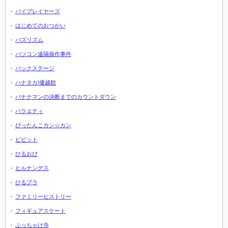
バイプレイヤーズ
はじめてのおつかい
バズリズム
パソコン遠隔操作事件
バックステージ
ハナタカ!優越館
バナナマンの決断までのカウントダウン
バラエティ
ぴったんこカン☆カン
ビビット
ひるおび
ヒルナンデス
ひるブラ
ファミリーヒストリー
フィギュアスケート
ぶっちゃけ寺