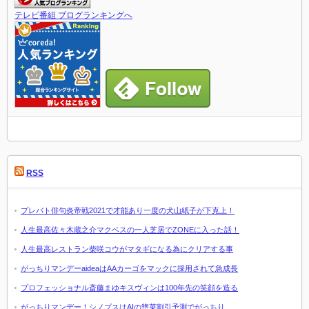
テレビ番組 ブログランキングへ
RSS
プレバト俳句炎帝戦2021で才能あり一度の犬山紙子が下克上！
人生最高佐々木蔵之介マクベスの一人芝居でZONEに入った話！
人生最高レストラン柴咲コウがマタギになる為にクリアする事
がっちりマンデーaideaはAAカーゴをマックに採用されて急成長
プロフェッショナル斎藤まゆキスヴィンは100年先の笑顔を造る
がっちりマンデー！シノプスはAIの惣菜割引予測でがっちり