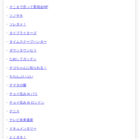
そこまで言って委員会NP
ソノサキ
ソレダメ！
タイプライターズ
タイムスクープハンター
ダウンタウンなう
ためしてガッテン
チコちゃんに叱られる！
ちちんぷいぷい
チマタの噺
チョイ住み in パリ
チョイ住み in ロンドン
テニス
テレビ未来遺産
ドキュメンタリー
とくダネ！