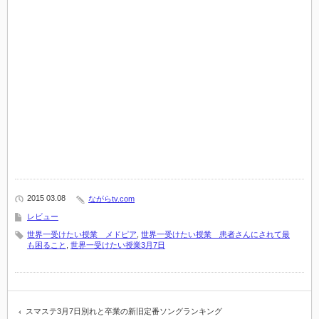
2015 03.08
ながらtv.com
レビュー
世界一受けたい授業 メドピア
,
世界一受けたい授業 患者さんにされて最
も困ること
,
世界一受けたい授業3月7日
スマステ3月7日別れと卒業の新旧定番ソングランキング