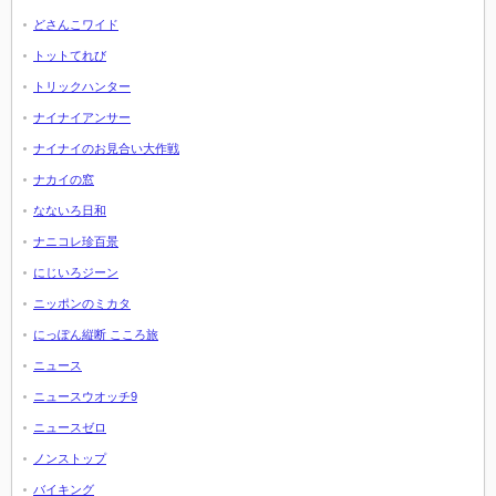
どさんこワイド
トットてれび
トリックハンター
ナイナイアンサー
ナイナイのお見合い大作戦
ナカイの窓
なないろ日和
ナニコレ珍百景
にじいろジーン
ニッポンのミカタ
にっぽん縦断 こころ旅
ニュース
ニュースウオッチ9
ニュースゼロ
ノンストップ
バイキング