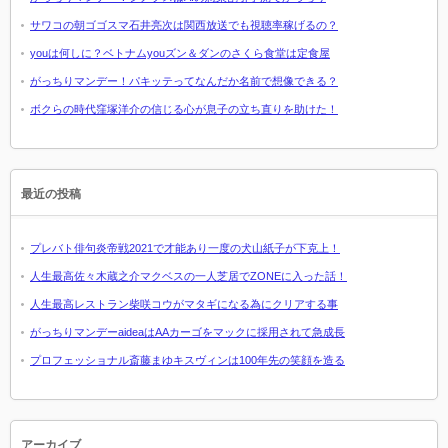
サワコの朝ゴゴスマ石井亮次は関西放送でも視聴率稼げるの？
youは何しに？ベトナムyouズン＆ダンのさくら食堂は定食屋
がっちりマンデー！パキッテってなんだか名前で想像できる？
ボクらの時代窪塚洋介の信じる心が息子の立ち直りを助けた！
最近の投稿
プレバト俳句炎帝戦2021で才能あり一度の犬山紙子が下克上！
人生最高佐々木蔵之介マクベスの一人芝居でZONEに入った話！
人生最高レストラン柴咲コウがマタギになる為にクリアする事
がっちりマンデーaideaはAAカーゴをマックに採用されて急成長
プロフェッショナル斎藤まゆキスヴィンは100年先の笑顔を造る
アーカイブ