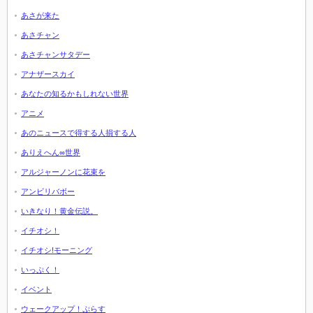
あさが来た
あさチャン
あさチャンサタデー
アナザースカイ
あなたの知るかもしれない世界
アニメ
あのニュースで得する人損する人
ありえへん∞世界
アルジャーノンに花束を
アンビリバボー
いきなり！黄金伝説。
イチオシ！
イチオシ!モーニング
いっぷく！
イベント
ウェークアップ！ぷらす