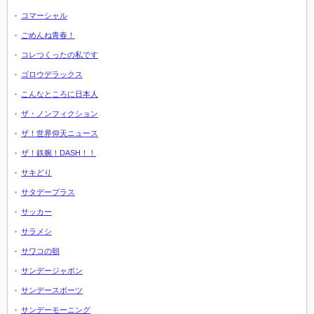
コマーシャル
ごめんね青春！
コレつくったの私です
ゴロウデラックス
こんなところに日本人
ザ・ノンフィクション
ザ！世界仰天ニュース
ザ！鉄腕！DASH！！
サキどり
サタデープラス
サッカー
サラメシ
サワコの朝
サンデージャポン
サンデースポーツ
サンデーモーニング