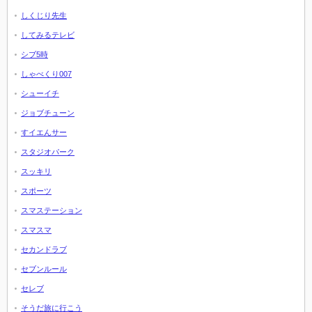
しくじり先生
してみるテレビ
シブ5時
しゃべくり007
シューイチ
ジョブチューン
すイエんサー
スタジオパーク
スッキリ
スポーツ
スマステーション
スマスマ
セカンドラブ
セブンルール
セレブ
そうだ旅に行こう