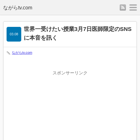
rss
m
世界一受けたい授業3月7日医師限定のSNS
03.08
に本音を訊く
ながらtv.com
スポンサーリンク