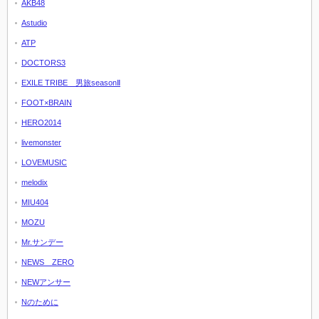
AKB48
Astudio
ATP
DOCTORS3
EXILE TRIBE 男旅seasonⅡ
FOOT×BRAIN
HERO2014
livemonster
LOVEMUSIC
melodix
MIU404
MOZU
Mr.サンデー
NEWS ZERO
NEWアンサー
Nのために