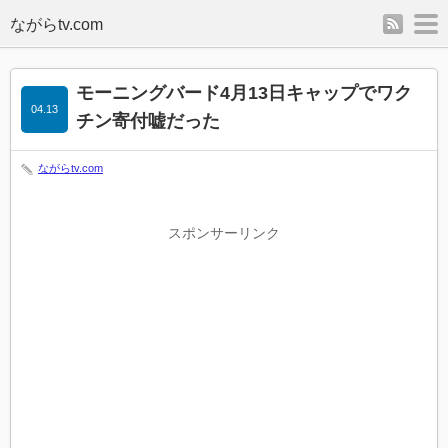
rss
m
モーニングバード4月13日キャップでワク
04.13
チン寄付嘘だった
ながらtv.com
スポンサーリンク