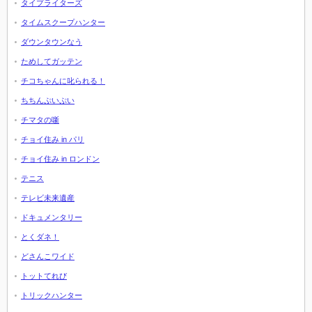
タイプライターズ
タイムスクープハンター
ダウンタウンなう
ためしてガッテン
チコちゃんに叱られる！
ちちんぷいぷい
チマタの噺
チョイ住み in パリ
チョイ住み in ロンドン
テニス
テレビ未来遺産
ドキュメンタリー
とくダネ！
どさんこワイド
トットてれび
トリックハンター