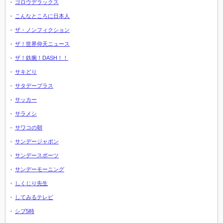
ゴロウデラックス
こんなところに日本人
ザ・ノンフィクション
ザ！世界仰天ニュース
ザ！鉄腕！DASH！！
サキどり
サタデープラス
サッカー
サラメシ
サワコの朝
サンデージャポン
サンデースポーツ
サンデーモーニング
しくじり先生
してみるテレビ
シブ5時