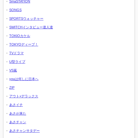
SmaSTATION
SONGS
SPORTSウォッチャー
SWITCHインタビュー達人達
TOKIOカケル
TOKYOディープ！
TVドラマ
U型ライブ
VS嵐
youは何しに日本へ
ZIP
アウト×デラックス
あさイチ
あさが来た
あさチャン
あさチャンサタデー