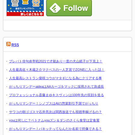
RSS
プレバト俳句炎帝戦2021で才能あり一度の犬山紙子が下克上！
人生最高佐々木蔵之介マクベスの一人芝居でZONEに入った話！
人生最高レストラン柴咲コウがマタギになる為にクリアする事
がっちりマンデーaideaはAAカーゴをマックに採用されて急成長
プロフェッショナル斎藤まゆキスヴィンは100年先の笑顔を造る
がっちりマンデー！シノプスはAIの惣菜割引予測でがっちり
サワコの朝ゴゴスマ石井亮次は関西放送でも視聴率稼げるの？
youは何しに？ベトナムyouズン＆ダンのさくら食堂は定食屋
がっちりマンデー！パキッテってなんだか名前で想像できる？