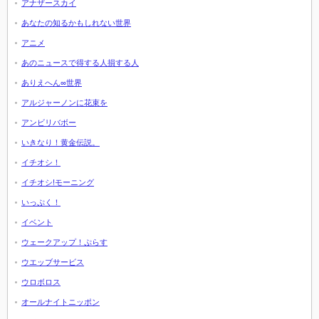
アナザースカイ
あなたの知るかもしれない世界
アニメ
あのニュースで得する人損する人
ありえへん∞世界
アルジャーノンに花束を
アンビリバボー
いきなり！黄金伝説。
イチオシ！
イチオシ!モーニング
いっぷく！
イベント
ウェークアップ！ぷらす
ウエッブサービス
ウロボロス
オールナイトニッポン