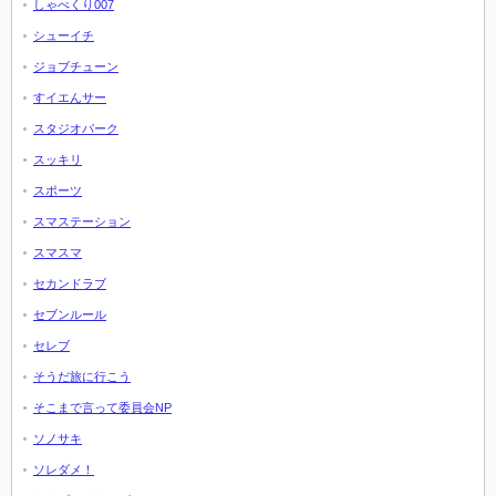
しゃべくり007
シューイチ
ジョブチューン
すイエんサー
スタジオパーク
スッキリ
スポーツ
スマステーション
スマスマ
セカンドラブ
セブンルール
セレブ
そうだ旅に行こう
そこまで言って委員会NP
ソノサキ
ソレダメ！