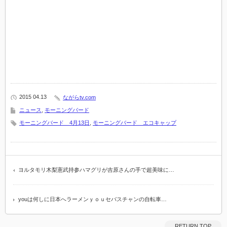
2015 04.13
ながらtv.com
ニュース
,
モーニングバード
モーニングバード 4月13日
,
モーニングバード エコキャップ
ヨルタモリ木梨憲武持参ハマグリが吉原さんの手で超美味に…
youは何しに日本へラーメンｙｏｕセバスチャンの自転車…
RETURN TOP