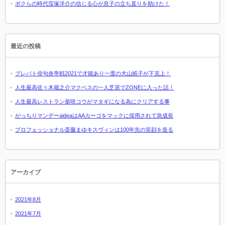
ボクらの時代窪塚洋介の信じる心が息子の立ち直りを助けた！
最近の投稿
プレバト俳句炎帝戦2021で才能あり一度の犬山紙子が下克上！
人生最高佐々木蔵之介マクベスの一人芝居でZONEに入った話！
人生最高レストラン柴咲コウがマタギになる為にクリアする事
がっちりマンデーaideaはAAカーゴをマックに採用されて急成長
プロフェッショナル斎藤まゆキスヴィンは100年先の笑顔を造る
アーカイブ
2021年8月
2021年7月