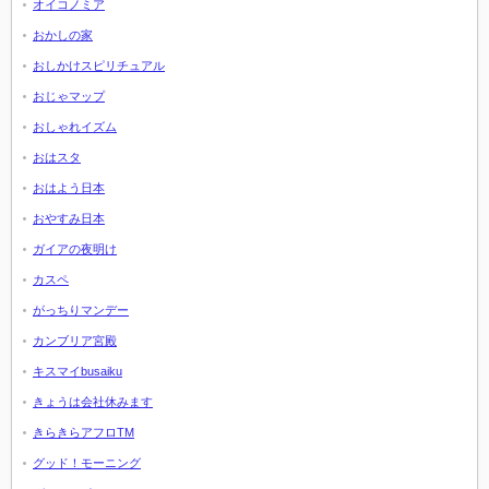
オイコノミア
おかしの家
おしかけスピリチュアル
おじゃマップ
おしゃれイズム
おはスタ
おはよう日本
おやすみ日本
ガイアの夜明け
カスペ
がっちりマンデー
カンブリア宮殿
キスマイbusaiku
きょうは会社休みます
きらきらアフロTM
グッド！モーニング