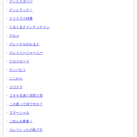
グッとスポーツ
グッとラック！
クリスマス特番
ぐるぐるナインティナイン
グルメ
グレーテルのかまど
クレイジージャーニー
クロスロード
ゲンバビト
ここから
ゴゴスマ
コタキ兄弟と四苦八苦
この差って何ですか？
コマーシャル
ごめんね青春！
コレつくったの私です