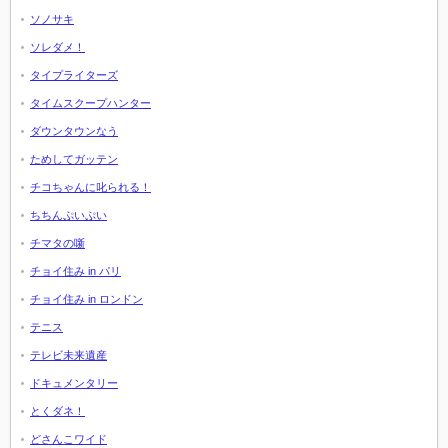
ソノサキ
ソレダメ！
タイプライターズ
タイムスクープハンター
ダウンタウンなう
ためしてガッテン
チコちゃんに叱られる！
ちちんぷいぷい
チマタの噺
チョイ住み in パリ
チョイ住み in ロンドン
テニス
テレビ未来遺産
ドキュメンタリー
とくダネ！
どさんこワイド