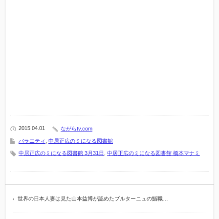
2015 04.01
ながらtv.com
バラエティ
,
中居正広のミになる図書館
中居正広のミになる図書館 3月31日
,
中居正広のミになる図書館 橋本マナミ
世界の日本人妻は見た山本益博が認めたブルターニュの鮨職…