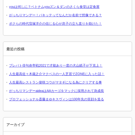
youは何しに？ベトナムyouズン＆ダンのさくら食堂は定食屋
がっちりマンデー！パキッテってなんだか名前で想像できる？
ボクらの時代窪塚洋介の信じる心が息子の立ち直りを助けた！
最近の投稿
プレバト俳句炎帝戦2021で才能あり一度の犬山紙子が下克上！
人生最高佐々木蔵之介マクベスの一人芝居でZONEに入った話！
人生最高レストラン柴咲コウがマタギになる為にクリアする事
がっちりマンデーaideaはAAカーゴをマックに採用されて急成長
プロフェッショナル斎藤まゆキスヴィンは100年先の笑顔を造る
アーカイブ