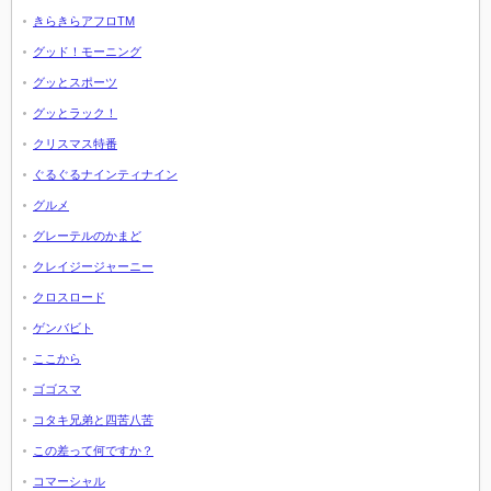
きらきらアフロTM
グッド！モーニング
グッとスポーツ
グッとラック！
クリスマス特番
ぐるぐるナインティナイン
グルメ
グレーテルのかまど
クレイジージャーニー
クロスロード
ゲンバビト
ここから
ゴゴスマ
コタキ兄弟と四苦八苦
この差って何ですか？
コマーシャル