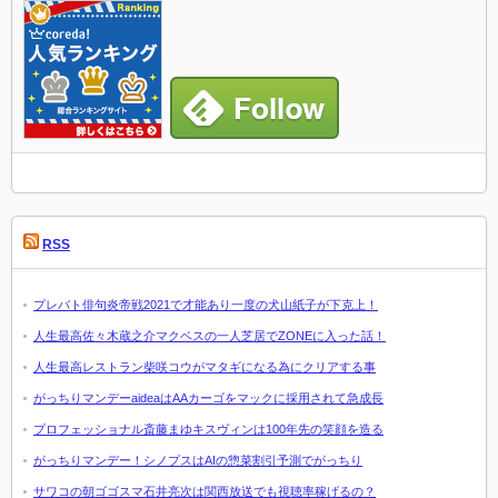
RSS
プレバト俳句炎帝戦2021で才能あり一度の犬山紙子が下克上！
人生最高佐々木蔵之介マクベスの一人芝居でZONEに入った話！
人生最高レストラン柴咲コウがマタギになる為にクリアする事
がっちりマンデーaideaはAAカーゴをマックに採用されて急成長
プロフェッショナル斎藤まゆキスヴィンは100年先の笑顔を造る
がっちりマンデー！シノプスはAIの惣菜割引予測でがっちり
サワコの朝ゴゴスマ石井亮次は関西放送でも視聴率稼げるの？