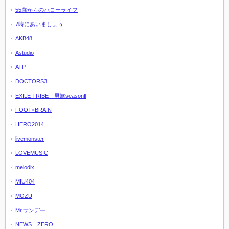
55歳からのハローライフ
7時にあいましょう
AKB48
Astudio
ATP
DOCTORS3
EXILE TRIBE 男旅seasonⅡ
FOOT×BRAIN
HERO2014
livemonster
LOVEMUSIC
melodix
MIU404
MOZU
Mr.サンデー
NEWS ZERO