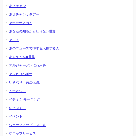
あさチャン
あさチャンサタデー
アナザースカイ
あなたの知るかもしれない世界
アニメ
あのニュースで得する人損する人
ありえへん∞世界
アルジャーノンに花束を
アンビリバボー
いきなり！黄金伝説。
イチオシ！
イチオシ!モーニング
いっぷく！
イベント
ウェークアップ！ぷらす
ウエッブサービス