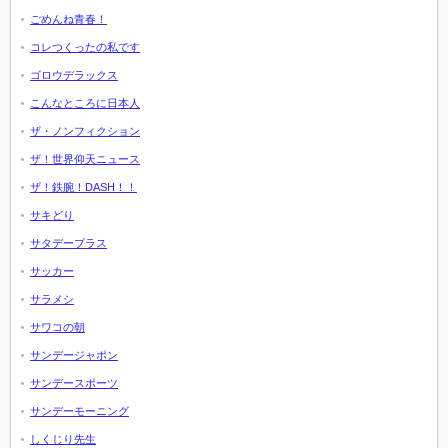
ごめんね青春！
コレつくったの私です
ゴロウデラックス
こんなところに日本人
ザ・ノンフィクション
ザ！世界仰天ニュース
ザ！鉄腕！DASH！！
サキどり
サタデープラス
サッカー
サラメシ
サワコの朝
サンデージャポン
サンデースポーツ
サンデーモーニング
しくじり先生