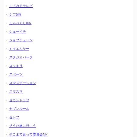
してみるテレビ
シブ5時
しゃべくり007
シューイチ
ジョブチューン
すイエんサー
スタジオパーク
スッキリ
スポーツ
スマステーション
スマスマ
セカンドラブ
セブンルール
セレブ
そうだ旅に行こう
そこまで言って委員会NP