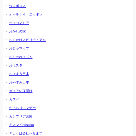
ウロボロス
オールナイトニッポン
オイコノミア
おかしの家
おしかけスピリチュアル
おじゃマップ
おしゃれイズム
おはスタ
おはよう日本
おやすみ日本
ガイアの夜明け
カスペ
がっちりマンデー
カンブリア宮殿
キスマイbusaiku
きょうは会社休みます