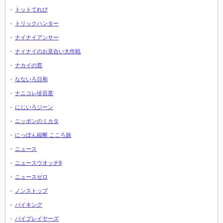
トットてれび
トリックハンター
ナイナイアンサー
ナイナイのお見合い大作戦
ナカイの窓
なないろ日和
ナニコレ珍百景
にじいろジーン
ニッポンのミカタ
にっぽん縦断 こころ旅
ニュース
ニュースウオッチ9
ニュースゼロ
ノンストップ
バイキング
バイプレイヤーズ