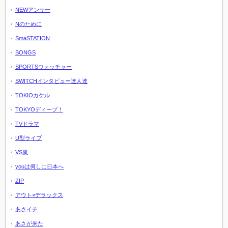
NEWアンサー
Nのために
SmaSTATION
SONGS
SPORTSウォッチャー
SWITCHインタビュー達人達
TOKIOカケル
TOKYOディープ！
TVドラマ
U型ライブ
VS嵐
youは何しに日本へ
ZIP
アウト×デラックス
あさイチ
あさが来た