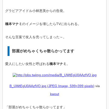
グラビアアイドル小林恵美からの告発。
橋本マナミ
のイメージを壊したらTVに出られる。
そんな言葉で友人を売ってしまった～。
部屋がめちゃくちゃ散らかってます
愛人にしたい女性と呼ばれる
橋本マナミ
。
B_UWtEgU0AAzfVO.jpg (JPEG Image, 599×399 pixels)
via
kwout
「部屋がめちゃくちゃ散らかってます」