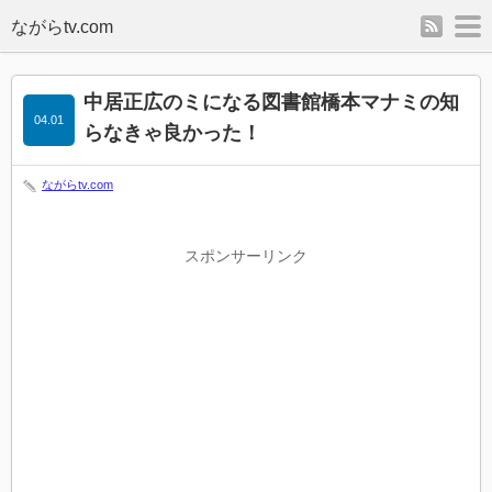
rss
m
中居正広のミになる図書館橋本マナミの知
04.01
らなきゃ良かった！
ながらtv.com
スポンサーリンク