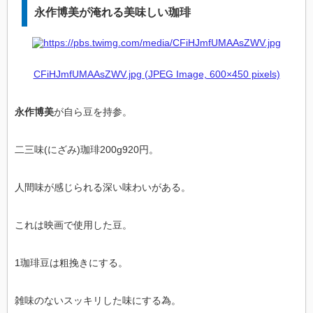
永作博美が淹れる美味しい珈琲
CFiHJmfUMAAsZWV.jpg (JPEG Image, 600×450 pixels)
永作博美
が自ら豆を持参。
二三味(にざみ)珈琲200g920円。
人間味が感じられる深い味わいがある。
これは映画で使用した豆。
1珈琲豆は粗挽きにする。
雑味のないスッキリした味にする為。