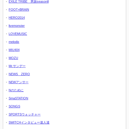
EXILE TRIBE 男旅seasonⅡ
FOOT×BRAIN
HERO2014
livemonster
LOVEMUSIC
melodix
MIU404
MOZU
Mr.サンデー
NEWS ZERO
NEWアンサー
Nのために
SmaSTATION
SONGS
SPORTSウォッチャー
SWITCHインタビュー達人達