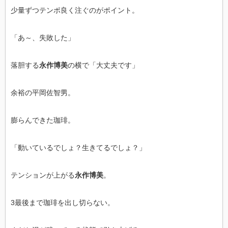
少量ずつテンポ良く注ぐのがポイント。
「あ～、失敗した」
落胆する
永作博美
の横で「大丈夫です」
余裕の平岡佐智男。
膨らんできた珈琲。
「動いているでしょ？生きてるでしょ？」
テンションが上がる
永作博美
。
3最後まで珈琲を出し切らない。