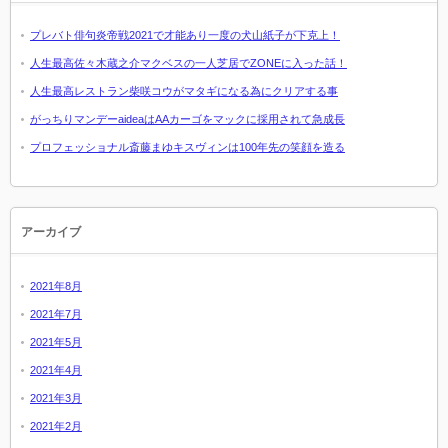
プレバト俳句炎帝戦2021で才能あり一度の犬山紙子が下克上！
人生最高佐々木蔵之介マクベスの一人芝居でZONEに入った話！
人生最高レストラン柴咲コウがマタギになる為にクリアする事
がっちりマンデーaideaはAAカーゴをマックに採用されて急成長
プロフェッショナル斎藤まゆキスヴィンは100年先の笑顔を造る
アーカイブ
2021年8月
2021年7月
2021年5月
2021年4月
2021年3月
2021年2月