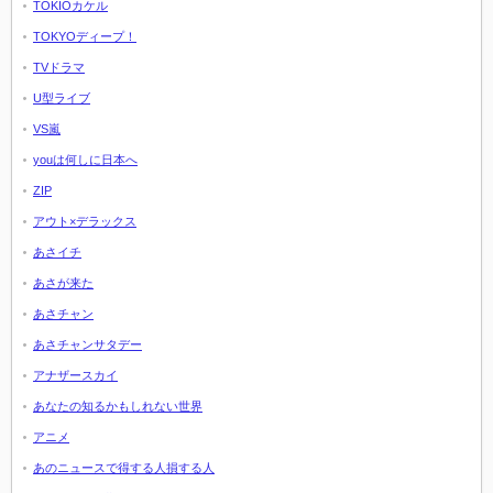
TOKIOカケル
TOKYOディープ！
TVドラマ
U型ライブ
VS嵐
youは何しに日本へ
ZIP
アウト×デラックス
あさイチ
あさが来た
あさチャン
あさチャンサタデー
アナザースカイ
あなたの知るかもしれない世界
アニメ
あのニュースで得する人損する人