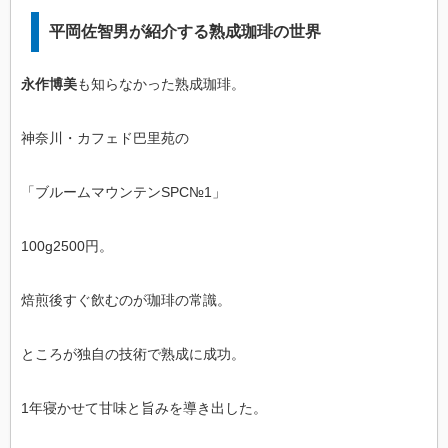
平岡佐智男が紹介する熟成珈琲の世界
永作博美
も知らなかった熟成珈琲。
神奈川・カフェド巴里苑の
「ブルームマウンテンSPC№1」
100g2500円。
焙煎後すぐ飲むのが珈琲の常識。
ところが独自の技術で熟成に成功。
1年寝かせて甘味と旨みを導き出した。