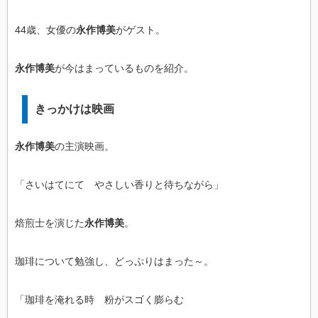
44歳、女優の
永作博美
がゲスト。
永作博美
が今はまっているものを紹介。
きっかけは映画
永作博美
の主演映画。
「さいはてにて やさしい香りと待ちながら」
焙煎士を演じた
永作博美
。
珈琲について勉強し、どっぷりはまった～。
「珈琲を淹れる時 粉がスゴく膨らむ