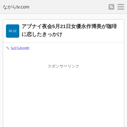
rss
m
アブナイ夜会5月21日女優永作博美が珈琲
05.22
に恋したきっかけ
ながらtv.com
スポンサーリンク