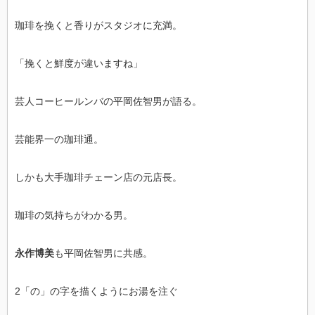
珈琲を挽くと香りがスタジオに充満。
「挽くと鮮度が違いますね」
芸人コーヒールンバの平岡佐智男が語る。
芸能界一の珈琲通。
しかも大手珈琲チェーン店の元店長。
珈琲の気持ちがわかる男。
永作博美
も平岡佐智男に共感。
2「の」の字を描くようにお湯を注ぐ