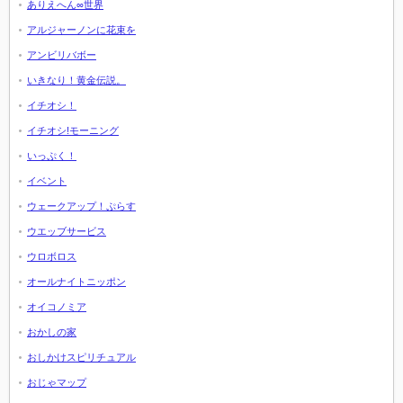
ありえへん∞世界
アルジャーノンに花束を
アンビリバボー
いきなり！黄金伝説。
イチオシ！
イチオシ!モーニング
いっぷく！
イベント
ウェークアップ！ぷらす
ウエッブサービス
ウロボロス
オールナイトニッポン
オイコノミア
おかしの家
おしかけスピリチュアル
おじゃマップ