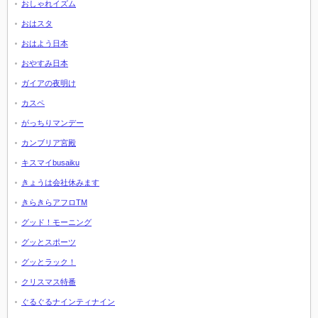
おしゃれイズム
おはスタ
おはよう日本
おやすみ日本
ガイアの夜明け
カスペ
がっちりマンデー
カンブリア宮殿
キスマイbusaiku
きょうは会社休みます
きらきらアフロTM
グッド！モーニング
グッとスポーツ
グッとラック！
クリスマス特番
ぐるぐるナインティナイン