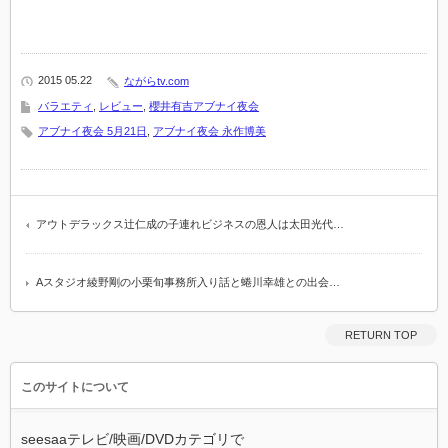
2015 05.22
ながらtv.com
バラエティ
,
レビュー
,
櫻井有吉アブナイ夜会
アブナイ夜会 5月21日
,
アブナイ夜会 永作博美
アウトデラックス辻仁成の子連れビジネスの恩人は太田光代…
Aスタジオ綾野剛の小栗旬事務所入り話と蜷川幸雄との出会…
RETURN TOP
このサイトについて
seesaaテレビ/映画/DVDカテゴリで