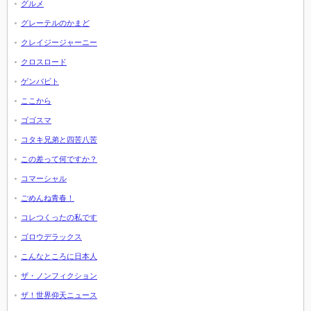
グルメ
グレーテルのかまど
クレイジージャーニー
クロスロード
ゲンバビト
ここから
ゴゴスマ
コタキ兄弟と四苦八苦
この差って何ですか？
コマーシャル
ごめんね青春！
コレつくったの私です
ゴロウデラックス
こんなところに日本人
ザ・ノンフィクション
ザ！世界仰天ニュース