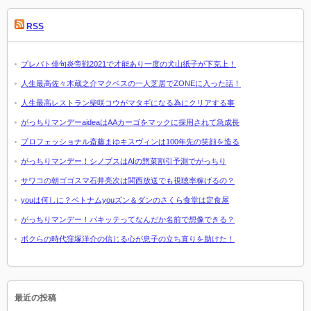
RSS
プレバト俳句炎帝戦2021で才能あり一度の犬山紙子が下克上！
人生最高佐々木蔵之介マクベスの一人芝居でZONEに入った話！
人生最高レストラン柴咲コウがマタギになる為にクリアする事
がっちりマンデーaideaはAAカーゴをマックに採用されて急成長
プロフェッショナル斎藤まゆキスヴィンは100年先の笑顔を造る
がっちりマンデー！シノプスはAIの惣菜割引予測でがっちり
サワコの朝ゴゴスマ石井亮次は関西放送でも視聴率稼げるの？
youは何しに？ベトナムyouズン＆ダンのさくら食堂は定食屋
がっちりマンデー！パキッテってなんだか名前で想像できる？
ボクらの時代窪塚洋介の信じる心が息子の立ち直りを助けた！
最近の投稿