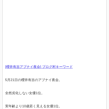
[櫻井有吉アブナイ夜会] ブログ村キーワード
5月21日の櫻井有吉のアブナイ夜会。
全然劣化しない女優1位。
実年齢より10歳若く見える女優1位。