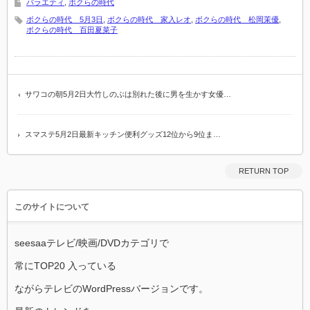
バラエティ
,
ボクらの時代
ボクらの時代 5月3日
,
ボクらの時代 家入レオ
,
ボクらの時代 松岡茉優
,
ボクらの時代 百田夏菜子
サワコの朝5月2日大竹しのぶは別れた後に男を生かす女優…
スマステ5月2日最新キッチン便利グッズ12位から9位ま…
RETURN TOP
このサイトについて
seesaaテレビ/映画/DVDカテゴリで
常にTOP20 入っている
ながらテレビのWordPressバージョンです。