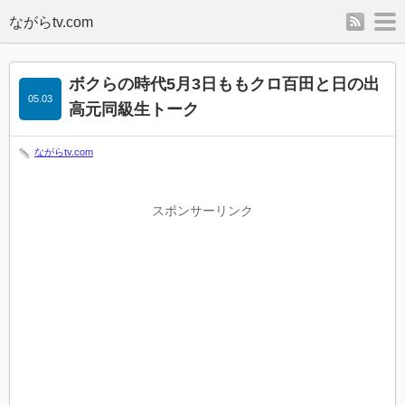
rss
m
ボクらの時代5月3日ももクロ百田と日の出
05.03
高元同級生トーク
ながらtv.com
スポンサーリンク