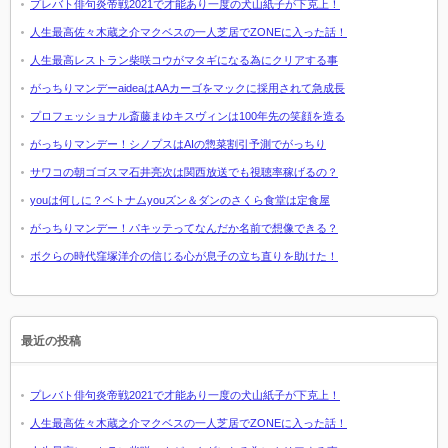
プレバト俳句炎帝戦2021で才能あり一度の犬山紙子が下克上！
人生最高佐々木蔵之介マクベスの一人芝居でZONEに入った話！
人生最高レストラン柴咲コウがマタギになる為にクリアする事
がっちりマンデーaideaはAAカーゴをマックに採用されて急成長
プロフェッショナル斎藤まゆキスヴィンは100年先の笑顔を造る
がっちりマンデー！シノプスはAIの惣菜割引予測でがっちり
サワコの朝ゴゴスマ石井亮次は関西放送でも視聴率稼げるの？
youは何しに？ベトナムyouズン＆ダンのさくら食堂は定食屋
がっちりマンデー！パキッテってなんだか名前で想像できる？
ボクらの時代窪塚洋介の信じる心が息子の立ち直りを助けた！
最近の投稿
プレバト俳句炎帝戦2021で才能あり一度の犬山紙子が下克上！
人生最高佐々木蔵之介マクベスの一人芝居でZONEに入った話！