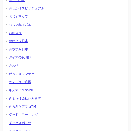
おしかけスピリチュアル
おじゃマップ
おしゃれイズム
おはスタ
おはよう日本
おやすみ日本
ガイアの夜明け
カスペ
がっちりマンデー
カンブリア宮殿
キスマイbusaiku
きょうは会社休みます
きらきらアフロTM
グッド！モーニング
グッとスポーツ
グッとラック！