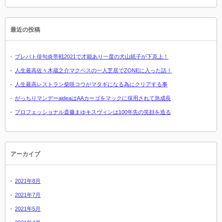
最近の投稿
プレバト俳句炎帝戦2021で才能あり一度の犬山紙子が下克上！
人生最高佐々木蔵之介マクベスの一人芝居でZONEに入った話！
人生最高レストラン柴咲コウがマタギになる為にクリアする事
がっちりマンデーaideaはAAカーゴをマックに採用されて急成長
プロフェッショナル斎藤まゆキスヴィンは100年先の笑顔を造る
アーカイブ
2021年8月
2021年7月
2021年5月