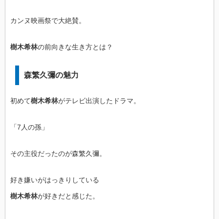
カンヌ映画祭で大絶賛。
樹木希林
の前向きな生き方とは？
森繁久彌の魅力
初めて
樹木希林
がテレビ出演したドラマ。
「7人の孫」
その主役だったのが森繁久彌。
好き嫌いがはっきりしている
樹木希林
が好きだと感じた。