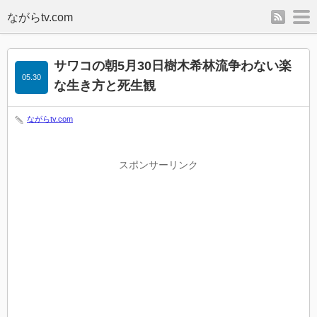
rss
m
サワコの朝5月30日樹木希林流争わない楽
05.30
な生き方と死生観
ながらtv.com
スポンサーリンク