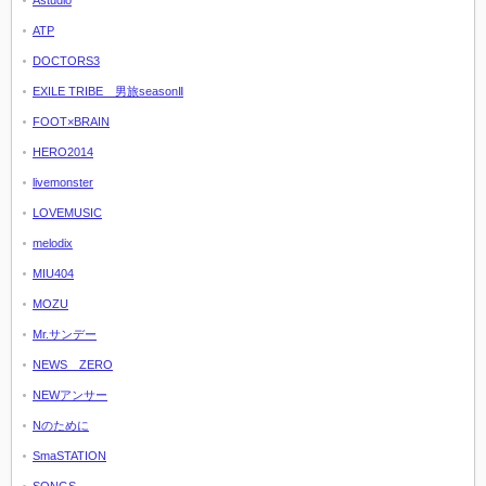
ATP
DOCTORS3
EXILE TRIBE 男旅seasonⅡ
FOOT×BRAIN
HERO2014
livemonster
LOVEMUSIC
melodix
MIU404
MOZU
Mr.サンデー
NEWS ZERO
NEWアンサー
Nのために
SmaSTATION
SONGS