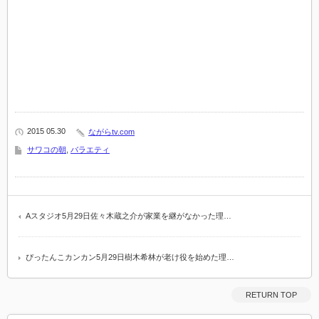
2015 05.30
ながらtv.com
サワコの朝
,
バラエティ
Aスタジオ5月29日佐々木蔵之介が家業を継がなかった理…
ぴったんこカンカン5月29日樹木希林が老け役を始めた理…
RETURN TOP