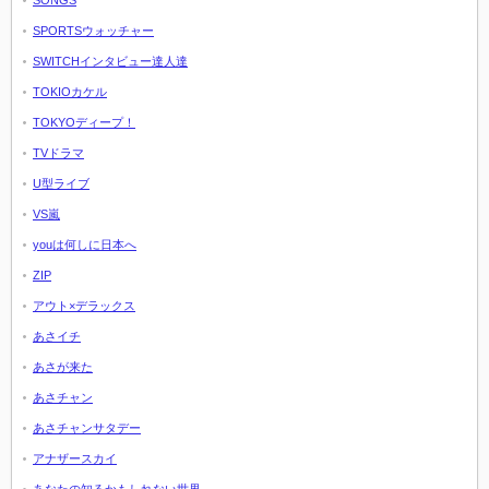
SPORTSウォッチャー
SWITCHインタビュー達人達
TOKIOカケル
TOKYOディープ！
TVドラマ
U型ライブ
VS嵐
youは何しに日本へ
ZIP
アウト×デラックス
あさイチ
あさが来た
あさチャン
あさチャンサタデー
アナザースカイ
あなたの知るかもしれない世界