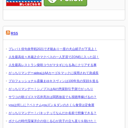
RSS
プレバト俳句炎帝戦2021で才能あり一度の犬山紙子が下克上！
人生最高佐々木蔵之介マクベスの一人芝居でZONEに入った話！
人生最高レストラン柴咲コウがマタギになる為にクリアする事
がっちりマンデーaideaはAAカーゴをマックに採用されて急成長
プロフェッショナル斎藤まゆキスヴィンは100年先の笑顔を造る
がっちりマンデー！シノプスはAIの惣菜割引予測でがっちり
サワコの朝ゴゴスマ石井亮次は関西放送でも視聴率稼げるの？
youは何しに？ベトナムyouズン＆ダンのさくら食堂は定食屋
がっちりマンデー！パキッテってなんだか名前で想像できる？
ボクらの時代窪塚洋介の信じる心が息子の立ち直りを助けた！