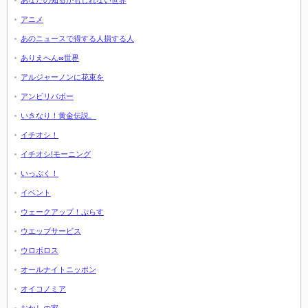
アニメ
あのニュースで得する人損する人
ありえへん∞世界
アルジャーノンに花束を
アンビリバボー
いきなり！黄金伝説。
イチオシ！
イチオシ!モーニング
いっぷく！
イベント
ウェークアップ！ぷらす
ウエッブサービス
ウロボロス
オールナイトニッポン
オイコノミア
おかしの家