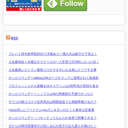
RSS
プレバト俳句炎帝戦2021で才能あり一度の犬山紙子が下克上！
人生最高佐々木蔵之介マクベスの一人芝居でZONEに入った話！
人生最高レストラン柴咲コウがマタギになる為にクリアする事
がっちりマンデーaideaはAAカーゴをマックに採用されて急成長
プロフェッショナル斎藤まゆキスヴィンは100年先の笑顔を造る
がっちりマンデー！シノプスはAIの惣菜割引予測でがっちり
サワコの朝ゴゴスマ石井亮次は関西放送でも視聴率稼げるの？
youは何しに？ベトナムyouズン＆ダンのさくら食堂は定食屋
がっちりマンデー！パキッテってなんだか名前で想像できる？
ボクらの時代窪塚洋介の信じる心が息子の立ち直りを助けた！