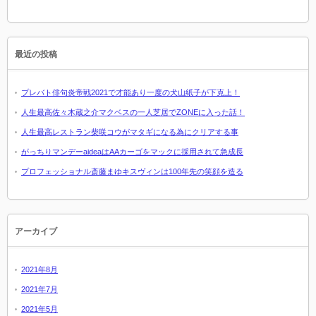
最近の投稿
プレバト俳句炎帝戦2021で才能あり一度の犬山紙子が下克上！
人生最高佐々木蔵之介マクベスの一人芝居でZONEに入った話！
人生最高レストラン柴咲コウがマタギになる為にクリアする事
がっちりマンデーaideaはAAカーゴをマックに採用されて急成長
プロフェッショナル斎藤まゆキスヴィンは100年先の笑顔を造る
アーカイブ
2021年8月
2021年7月
2021年5月