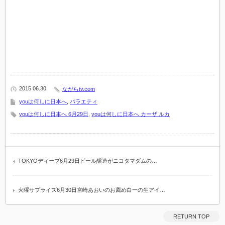
2015 06.30
ながらtv.com
youは何しに日本へ
,
バラエティ
youは何しに日本へ 6月29日
,
youは何しに日本へ カーザ ルカ
TOKYOディープ6月29日ビール醸造がニコタマダムの…
火曜サプライズ6月30日宮崎あおいのお薦め白一の生アイ…
RETURN TOP