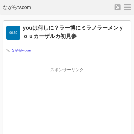
rss
m
youは何しに？ラー博にミラノラーメンｙ
06.30
ｏｕカーザルカ初見参
ながらtv.com
スポンサーリンク