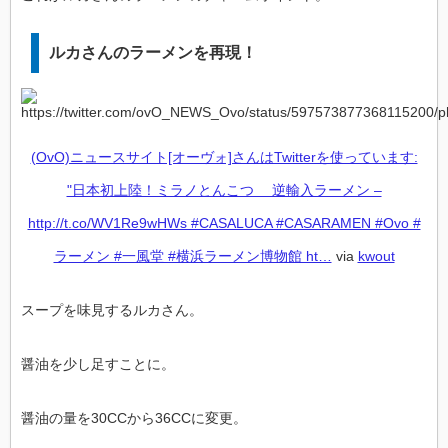
ルカさんのラーメンを再現！
(OvO)ニュースサイト[オーヴォ]さんはTwitterを使っています:
"日本初上陸！ミラノとんこつ 逆輸入ラーメン –
http://t.co/WV1Re9wHWs #CASALUCA #CASARAMEN #Ovo #
ラーメン #一風堂 #横浜ラーメン博物館 ht…
via
kwout
スープを味見するルカさん。
醤油を少し足すことに。
醤油の量を30CCから36CCに変更。