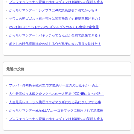
プロフェッショナル斎藤まゆキスヴィンは100年先の笑顔を造る
がっちりマンデー！シノプスはAIの惣菜割引予測でがっちり
サワコの朝ゴゴスマ石井亮次は関西放送でも視聴率稼げるの？
youは何しに？ベトナムyouズン＆ダンのさくら食堂は定食屋
がっちりマンデー！パキッテってなんだか名前で想像できる？
ボクらの時代窪塚洋介の信じる心が息子の立ち直りを助けた！
最近の投稿
プレバト俳句炎帝戦2021で才能あり一度の犬山紙子が下克上！
人生最高佐々木蔵之介マクベスの一人芝居でZONEに入った話！
人生最高レストラン柴咲コウがマタギになる為にクリアする事
がっちりマンデーaideaはAAカーゴをマックに採用されて急成長
プロフェッショナル斎藤まゆキスヴィンは100年先の笑顔を造る