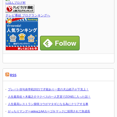
にほんブログ村
テレビ番組 ブログランキングへ
RSS
プレバト俳句炎帝戦2021で才能あり一度の犬山紙子が下克上！
人生最高佐々木蔵之介マクベスの一人芝居でZONEに入った話！
人生最高レストラン柴咲コウがマタギになる為にクリアする事
がっちりマンデーaideaはAAカーゴをマックに採用されて急成長