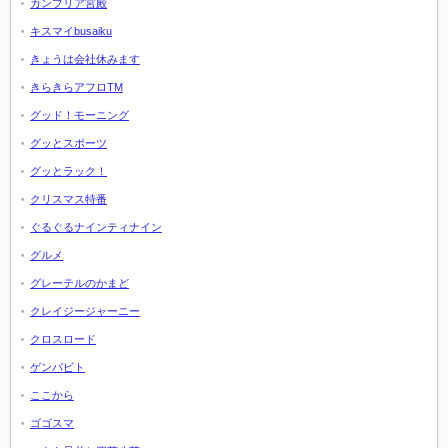
カンブリア宮殿
キスマイbusaiku
きょうは会社休みます
きらきらアフロTM
グッド！モーニング
グッとスポーツ
グッとラック！
クリスマス特番
ぐるぐるナインティナイン
グルメ
グレーテルのかまど
クレイジージャーニー
クロスロード
ゲンバビト
ここから
ゴゴスマ