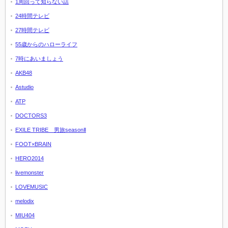
1周回って知らない話
24時間テレビ
27時間テレビ
55歳からのハローライフ
7時にあいましょう
AKB48
Astudio
ATP
DOCTORS3
EXILE TRIBE 男旅seasonⅡ
FOOT×BRAIN
HERO2014
livemonster
LOVEMUSIC
melodix
MIU404