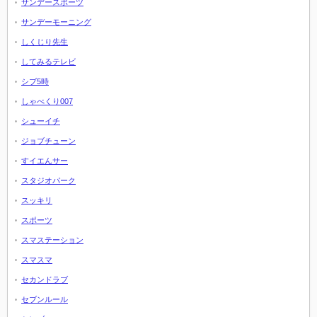
サンデースポーツ
サンデーモーニング
しくじり先生
してみるテレビ
シブ5時
しゃべくり007
シューイチ
ジョブチューン
すイエんサー
スタジオパーク
スッキリ
スポーツ
スマステーション
スマスマ
セカンドラブ
セブンルール