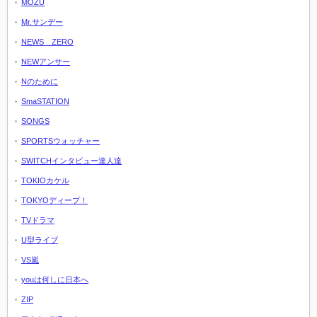
MOZU
Mr.サンデー
NEWS ZERO
NEWアンサー
Nのために
SmaSTATION
SONGS
SPORTSウォッチャー
SWITCHインタビュー達人達
TOKIOカケル
TOKYOディープ！
TVドラマ
U型ライブ
VS嵐
youは何しに日本へ
ZIP