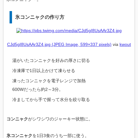
氷コンニャクの作り方
CJd5gI8UsAAr3Z4.jpg (JPEG Image, 599×337 pixels)
via
kwout
湯がいたコンニャクを好みの厚さに切る
冷凍庫で1日以上かけて凍らせる
凍ったコンニャクを電子レンジで加熱
600Wだったら約2～3分。
冷ましてから手で握って水分を絞り取る
コンニャク
がシワシワのジャーキー状態に。
氷コンニャク
を1日3食のうち一部に使う。