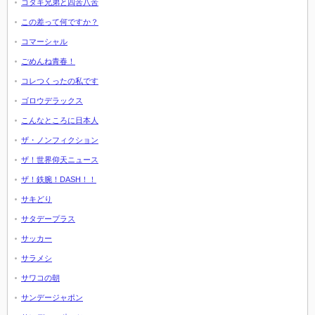
コタキ兄弟と四苦八苦
この差って何ですか？
コマーシャル
ごめんね青春！
コレつくったの私です
ゴロウデラックス
こんなところに日本人
ザ・ノンフィクション
ザ！世界仰天ニュース
ザ！鉄腕！DASH！！
サキどり
サタデープラス
サッカー
サラメシ
サワコの朝
サンデージャポン