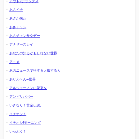
アウト×デラックス
あさイチ
あさが来た
あさチャン
あさチャンサタデー
アナザースカイ
あなたの知るかもしれない世界
アニメ
あのニュースで得する人損する人
ありえへん∞世界
アルジャーノンに花束を
アンビリバボー
いきなり！黄金伝説。
イチオシ！
イチオシ!モーニング
いっぷく！