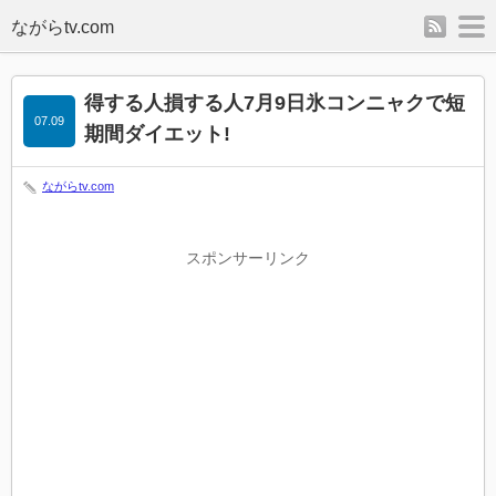
rss
m
得する人損する人7月9日氷コンニャクで短
07.09
期間ダイエット!
ながらtv.com
スポンサーリンク