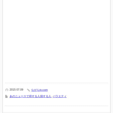
2015 07.09
ながらtv.com
あのニュースで得する人損する人
,
バラエティ