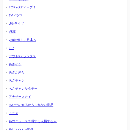
TOKYOディープ！
TVドラマ
U型ライブ
VS嵐
youは何しに日本へ
ZIP
アウト×デラックス
あさイチ
あさが来た
あさチャン
あさチャンサタデー
アナザースカイ
あなたの知るかもしれない世界
アニメ
あのニュースで得する人損する人
ありえへん∞世界