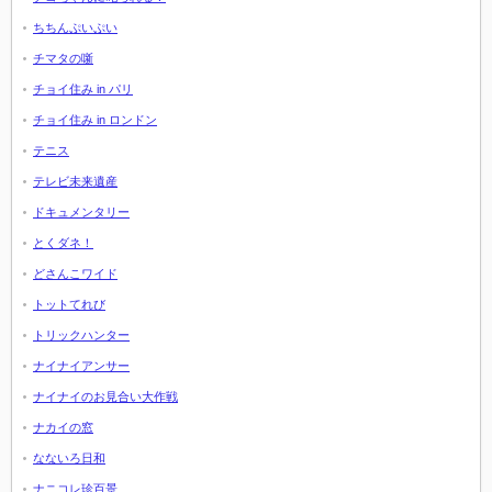
ちちんぷいぷい
チマタの噺
チョイ住み in パリ
チョイ住み in ロンドン
テニス
テレビ未来遺産
ドキュメンタリー
とくダネ！
どさんこワイド
トットてれび
トリックハンター
ナイナイアンサー
ナイナイのお見合い大作戦
ナカイの窓
なないろ日和
ナニコレ珍百景