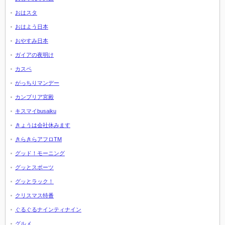
おはスタ
おはよう日本
おやすみ日本
ガイアの夜明け
カスペ
がっちりマンデー
カンブリア宮殿
キスマイbusaiku
きょうは会社休みます
きらきらアフロTM
グッド！モーニング
グッとスポーツ
グッとラック！
クリスマス特番
ぐるぐるナインティナイン
グルメ