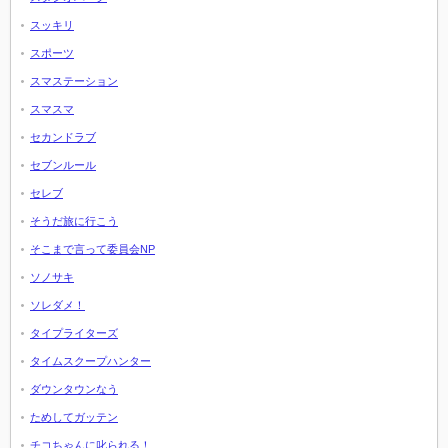
スッキリ
スポーツ
スマステーション
スマスマ
セカンドラブ
セブンルール
セレブ
そうだ旅に行こう
そこまで言って委員会NP
ソノサキ
ソレダメ！
タイプライターズ
タイムスクープハンター
ダウンタウンなう
ためしてガッテン
チコちゃんに叱られる！