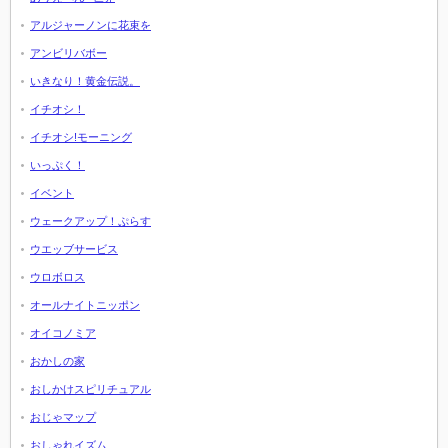
アルジャーノンに花束を
アンビリバボー
いきなり！黄金伝説。
イチオシ！
イチオシ!モーニング
いっぷく！
イベント
ウェークアップ！ぷらす
ウエッブサービス
ウロボロス
オールナイトニッポン
オイコノミア
おかしの家
おしかけスピリチュアル
おじゃマップ
おしゃれイズム