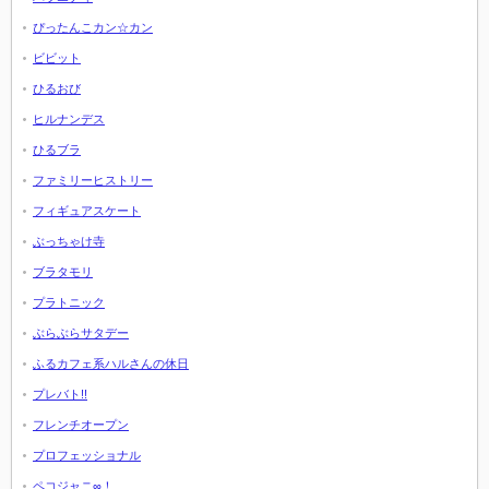
ぴったんこカン☆カン
ビビット
ひるおび
ヒルナンデス
ひるブラ
ファミリーヒストリー
フィギュアスケート
ぶっちゃけ寺
ブラタモリ
プラトニック
ぶらぶらサタデー
ふるカフェ系ハルさんの休日
プレバト!!
フレンチオープン
プロフェッショナル
ペコジャニ∞！