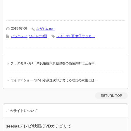
2015 07.06
ながらtv.com
バラエティ
,
ワイドナB面
ワイドナB面 女子サッカー
ブラタモリ7月4日奈良後編大仏殿修復の価値判断は三百年…
ワイドナショー7月5日小泉進次郎が考える理想の家族とは…
RETURN TOP
このサイトについて
seesaaテレビ/映画/DVDカテゴリで