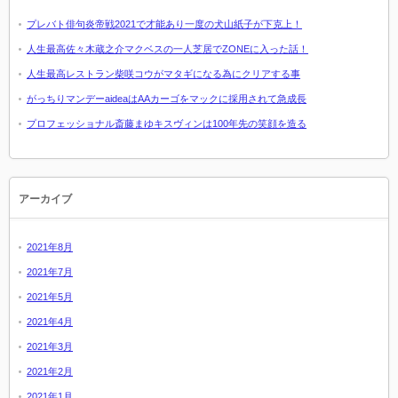
プレバト俳句炎帝戦2021で才能あり一度の犬山紙子が下克上！
人生最高佐々木蔵之介マクベスの一人芝居でZONEに入った話！
人生最高レストラン柴咲コウがマタギになる為にクリアする事
がっちりマンデーaideaはAAカーゴをマックに採用されて急成長
プロフェッショナル斎藤まゆキスヴィンは100年先の笑顔を造る
アーカイブ
2021年8月
2021年7月
2021年5月
2021年4月
2021年3月
2021年2月
2021年1月