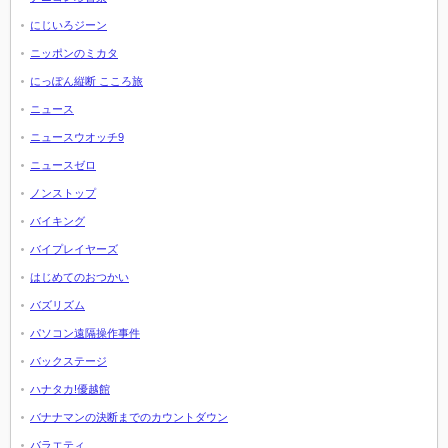
にじいろジーン
ニッポンのミカタ
にっぽん縦断 こころ旅
ニュース
ニュースウオッチ9
ニュースゼロ
ノンストップ
バイキング
バイプレイヤーズ
はじめてのおつかい
バズリズム
パソコン遠隔操作事件
バックステージ
ハナタカ!優越館
バナナマンの決断までのカウントダウン
バラエティ