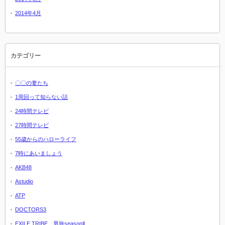
2014年4月
カテゴリー
〇〇の妻たち
1周回って知らない話
24時間テレビ
27時間テレビ
55歳からのハローライフ
7時にあいましょう
AKB48
Astudio
ATP
DOCTORS3
EXILE TRIBE 男旅seasonⅡ