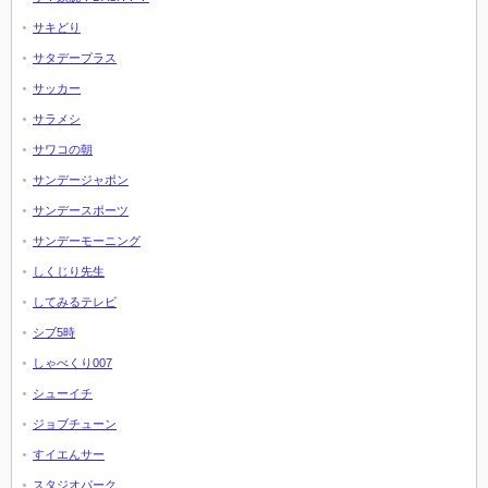
サキどり
サタデープラス
サッカー
サラメシ
サワコの朝
サンデージャポン
サンデースポーツ
サンデーモーニング
しくじり先生
してみるテレビ
シブ5時
しゃべくり007
シューイチ
ジョブチューン
すイエんサー
スタジオパーク