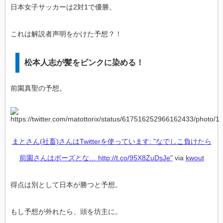
日本女子サッカーは2対1で優勝。
これは解説者声明をかけた予想？！
松本人志が髪をピンクに染める！
前園真聖の予想。
まとさん(社畜)さんはTwitterを使っています: "なでしこ負けたら
前園さんはボーズとな… http://t.co/95X8ZuDsJe"
via
kwout
得点は別として日本が勝つと予想。
もし予想が外れたら、頭を坊主に。