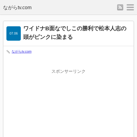
rss
m
ワイドナB面なでしこの勝利で松本人志の
07.06
頭がピンクに染まる
ながらtv.com
スポンサーリンク