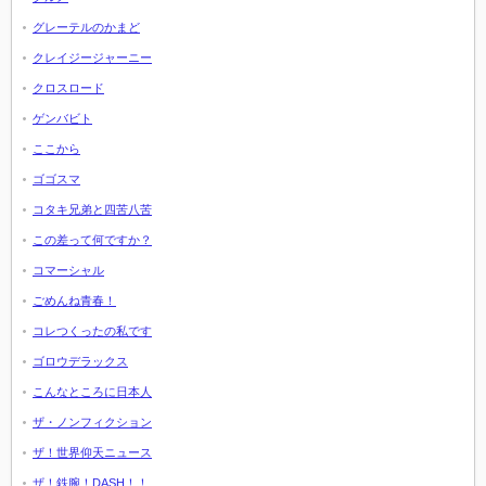
グレーテルのかまど
クレイジージャーニー
クロスロード
ゲンバビト
ここから
ゴゴスマ
コタキ兄弟と四苦八苦
この差って何ですか？
コマーシャル
ごめんね青春！
コレつくったの私です
ゴロウデラックス
こんなところに日本人
ザ・ノンフィクション
ザ！世界仰天ニュース
ザ！鉄腕！DASH！！