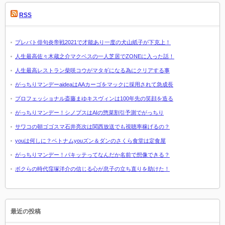
RSS
プレバト俳句炎帝戦2021で才能あり一度の犬山紙子が下克上！
人生最高佐々木蔵之介マクベスの一人芝居でZONEに入った話！
人生最高レストラン柴咲コウがマタギになる為にクリアする事
がっちりマンデーaideaはAAカーゴをマックに採用されて急成長
プロフェッショナル斎藤まゆキスヴィンは100年先の笑顔を造る
がっちりマンデー！シノプスはAIの惣菜割引予測でがっちり
サワコの朝ゴゴスマ石井亮次は関西放送でも視聴率稼げるの？
youは何しに？ベトナムyouズン＆ダンのさくら食堂は定食屋
がっちりマンデー！パキッテってなんだか名前で想像できる？
ボクらの時代窪塚洋介の信じる心が息子の立ち直りを助けた！
最近の投稿