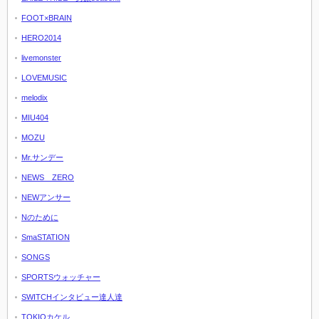
FOOT×BRAIN
HERO2014
livemonster
LOVEMUSIC
melodix
MIU404
MOZU
Mr.サンデー
NEWS ZERO
NEWアンサー
Nのために
SmaSTATION
SONGS
SPORTSウォッチャー
SWITCHインタビュー達人達
TOKIOカケル