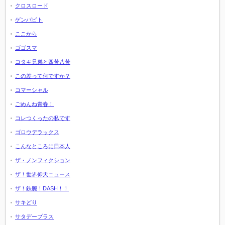
クロスロード
ゲンバビト
ここから
ゴゴスマ
コタキ兄弟と四苦八苦
この差って何ですか？
コマーシャル
ごめんね青春！
コレつくったの私です
ゴロウデラックス
こんなところに日本人
ザ・ノンフィクション
ザ！世界仰天ニュース
ザ！鉄腕！DASH！！
サキどり
サタデープラス