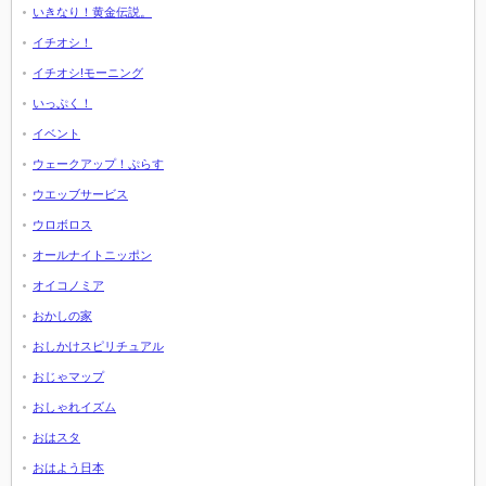
いきなり！黄金伝説。
イチオシ！
イチオシ!モーニング
いっぷく！
イベント
ウェークアップ！ぷらす
ウエッブサービス
ウロボロス
オールナイトニッポン
オイコノミア
おかしの家
おしかけスピリチュアル
おじゃマップ
おしゃれイズム
おはスタ
おはよう日本