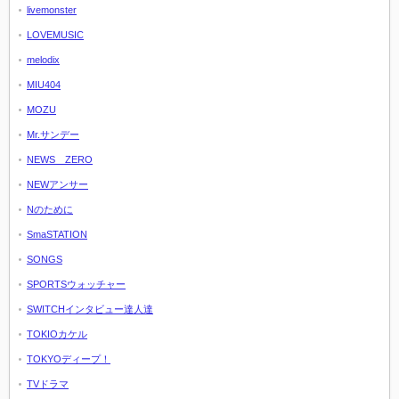
livemonster
LOVEMUSIC
melodix
MIU404
MOZU
Mr.サンデー
NEWS ZERO
NEWアンサー
Nのために
SmaSTATION
SONGS
SPORTSウォッチャー
SWITCHインタビュー達人達
TOKIOカケル
TOKYOディープ！
TVドラマ