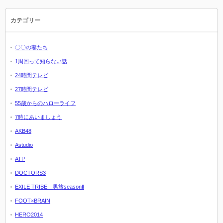
カテゴリー
〇〇の妻たち
1周回って知らない話
24時間テレビ
27時間テレビ
55歳からのハローライフ
7時にあいましょう
AKB48
Astudio
ATP
DOCTORS3
EXILE TRIBE 男旅seasonⅡ
FOOT×BRAIN
HERO2014