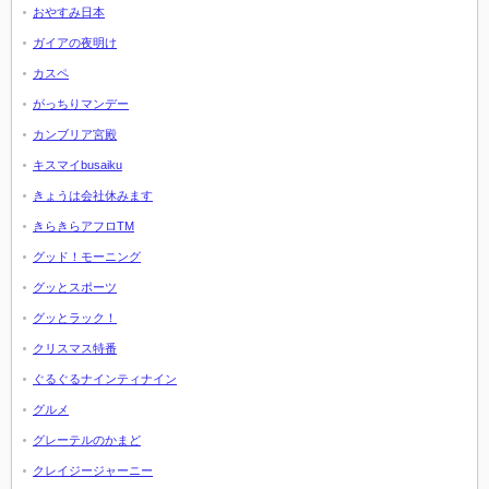
おやすみ日本
ガイアの夜明け
カスペ
がっちりマンデー
カンブリア宮殿
キスマイbusaiku
きょうは会社休みます
きらきらアフロTM
グッド！モーニング
グッとスポーツ
グッとラック！
クリスマス特番
ぐるぐるナインティナイン
グルメ
グレーテルのかまど
クレイジージャーニー