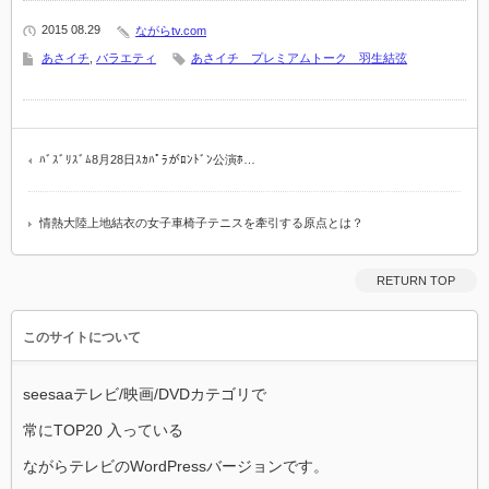
2015 08.29
ながらtv.com
あさイチ
,
バラエティ
あさイチ プレミアムトーク 羽生結弦
ﾊﾞｽﾞﾘｽﾞﾑ8月28日ｽｶﾊﾟﾗがﾛﾝﾄﾞﾝ公演ﾎ…
情熱大陸上地結衣の女子車椅子テニスを牽引する原点とは？
RETURN TOP
このサイトについて
seesaaテレビ/映画/DVDカテゴリで
常にTOP20 入っている
ながらテレビのWordPressバージョンです。