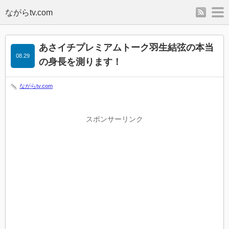
rss
m
あさイチプレミアムトーク羽生結弦の本当
08.29
の身長を測ります！
ながらtv.com
スポンサーリンク