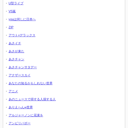
U型ライブ
VS嵐
youは何しに日本へ
ZIP
アウト×デラックス
あさイチ
あさが来た
あさチャン
あさチャンサタデー
アナザースカイ
あなたの知るかもしれない世界
アニメ
あのニュースで得する人損する人
ありえへん∞世界
アルジャーノンに花束を
アンビリバボー