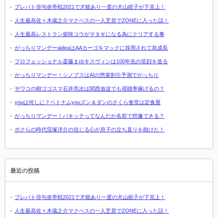
プレバト俳句炎帝戦2021で才能あり一度の犬山紙子が下克上！
人生最高佐々木蔵之介マクベスの一人芝居でZONEに入った話！
人生最高レストラン柴咲コウがマタギになる為にクリアする事
がっちりマンデーaideaはAAカーゴをマックに採用されて急成長
プロフェッショナル斎藤まゆキスヴィンは100年先の笑顔を造る
がっちりマンデー！シノプスはAIの惣菜割引予測でがっちり
サワコの朝ゴゴスマ石井亮次は関西放送でも視聴率稼げるの？
youは何しに？ベトナムyouズン＆ダンのさくら食堂は定食屋
がっちりマンデー！パキッテってなんだか名前で想像できる？
ボクらの時代窪塚洋介の信じる心が息子の立ち直りを助けた！
最近の投稿
プレバト俳句炎帝戦2021で才能あり一度の犬山紙子が下克上！
人生最高佐々木蔵之介マクベスの一人芝居でZONEに入った話！