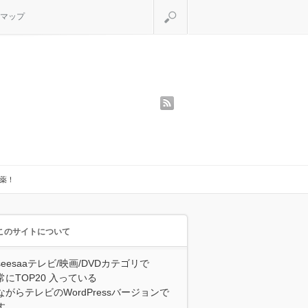
検索
マップ
rss
効薬！
このサイトについて
seesaaテレビ/映画/DVDカテゴリで
常にTOP20 入っている
ながらテレビのWordPressバージョンで
す。