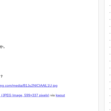
か。
？
 (JPEG Image, 599×337 pixels)
via
kwout