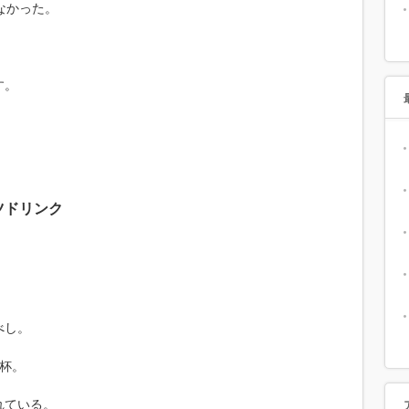
なかった。
す。
ツドリンク
べし。
杯。
れている。