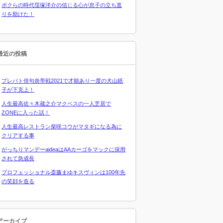
ボクらの時代窪塚洋介の信じる心が息子の立ち直
りを助けた！
最近の投稿
プレバト俳句炎帝戦2021で才能あり一度の犬山紙
子が下克上！
人生最高佐々木蔵之介マクベスの一人芝居で
ZONEに入った話！
人生最高レストラン柴咲コウがマタギになる為に
クリアする事
がっちりマンデーaideaはAAカーゴをマックに採用
されて急成長
プロフェッショナル斎藤まゆキスヴィンは100年先
の笑顔を造る
アーカイブ