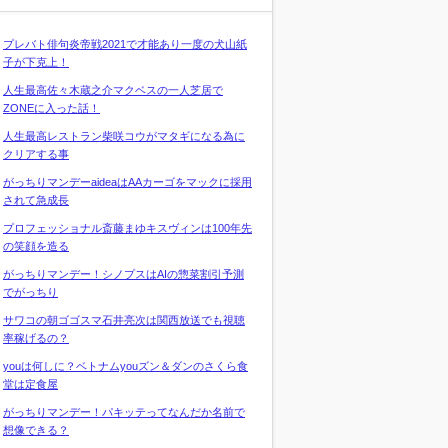
プレバト俳句炎帝戦2021で才能あり一度の犬山紙
子が下克上！
人生最高佐々木蔵之介マクベスの一人芝居で
ZONEに入った話！
人生最高レストラン柴咲コウがマタギになる為に
クリアする事
がっちりマンデーaideaはAAカーゴをマックに採用
されて急成長
プロフェッショナル斎藤まゆキスヴィンは100年先
の笑顔を造る
がっちりマンデー！シノプスはAIの惣菜割引予測
でがっちり
サワコの朝ゴゴスマ石井亮次は関西放送でも視聴
率稼げるの？
youは何しに？ベトナムyouズン＆ダンのさくら食
堂は定食屋
がっちりマンデー！パキッテってなんだか名前で
想像できる？