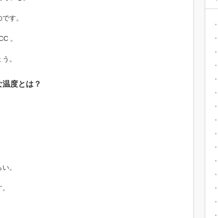
のです。
C 。
ょう。
な温度とは？
らい。
す。