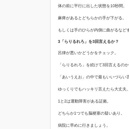
体の前に平行に出した状態を10秒間。
麻痺があるとどちらかの手が下がる。
もしくは手のひらが内側に曲がるなど
3「らりるれろ」を3回言えるか？
呂律が悪いかどうかをチェック。
「らりるれろ」を続けて3回言えるのか
「あいうえお」の中で最もいいづらい
ゆっくりでもハッキリ言えたら大丈夫
1と2は運動障害がある証拠。
どちらか1つでも脳梗塞の疑いあり。
病院に早めに行きましょう。