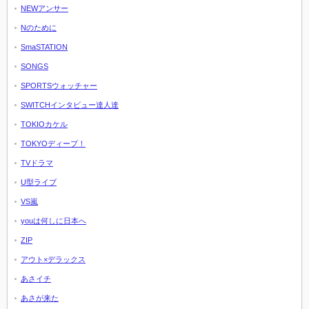
NEWアンサー
Nのために
SmaSTATION
SONGS
SPORTSウォッチャー
SWITCHインタビュー達人達
TOKIOカケル
TOKYOディープ！
TVドラマ
U型ライブ
VS嵐
youは何しに日本へ
ZIP
アウト×デラックス
あさイチ
あさが来た