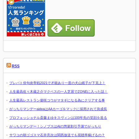
RSS
プレバト俳句炎帝戦2021で才能あり一度の犬山紙子が下克上！
人生最高佐々木蔵之介マクベスの一人芝居でZONEに入った話！
人生最高レストラン柴咲コウがマタギになる為にクリアする事
がっちりマンデーaideaはAAカーゴをマックに採用されて急成長
プロフェッショナル斎藤まゆキスヴィンは100年先の笑顔を造る
がっちりマンデー！シノプスはAIの惣菜割引予測でがっちり
サワコの朝ゴゴスマ石井亮次は関西放送でも視聴率稼げるの？