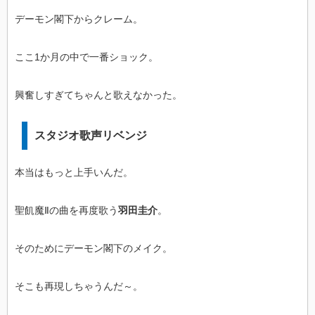
デーモン閣下からクレーム。
ここ1か月の中で一番ショック。
興奮しすぎてちゃんと歌えなかった。
スタジオ歌声リベンジ
本当はもっと上手いんだ。
聖飢魔Ⅱの曲を再度歌う
羽田圭介
。
そのためにデーモン閣下のメイク。
そこも再現しちゃうんだ～。