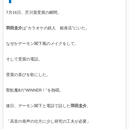
7月16日、芥川賞受賞の瞬間。
羽田圭介
は”カラオケの鉄人 銀座店”にいた。
なぜかデーモン閣下風のメイクをして。
そして受賞の電話。
受賞の喜びを歌にした。
聖飢魔Ⅱの”WINNER！”を熱唱。
後日、デーモン閣下と電話で話した
羽田圭介
。
「高音の発声の仕方に少し研究の工夫が必要」