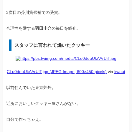
3度目の芥川賞候補での受賞。
合理性を愛する
羽田圭介
の毎日を紹介。
スタッフに言われて焼いたクッキー
CLu0deuUkAArUiT.jpg (JPEG Image, 600×450 pixels)
via
kwout
以前住んでいた東京郊外。
近所においしいクッキー屋さんがない。
自分で作っちゃえ。