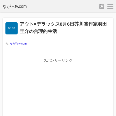
rss
m
アウト×デラックス8月6日芥川賞作家羽田
08.07
圭介の合理的生活
ながらtv.com
スポンサーリンク