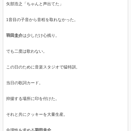
矢部浩之「ちゃんと声出てた」
1音目の子音から音程を取れなかった。
羽田圭介
は少しだけ心残り。
でも二度は歌わない。
この日のために音楽スタジオで猛特訓。
当日の歌詞カード。
抑揚する場所に印を付けた。
それと共にクッキーを大量生産。
合理性を求める
羽田圭介
。