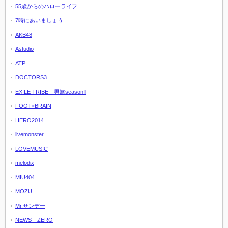
55歳からのハローライフ
7時にあいましょう
AKB48
Astudio
ATP
DOCTORS3
EXILE TRIBE 男旅seasonⅡ
FOOT×BRAIN
HERO2014
livemonster
LOVEMUSIC
melodix
MIU404
MOZU
Mr.サンデー
NEWS ZERO