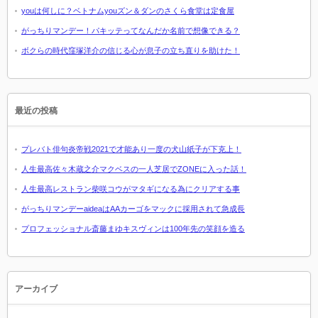
youは何しに？ベトナムyouズン＆ダンのさくら食堂は定食屋
がっちりマンデー！パキッテってなんだか名前で想像できる？
ボクらの時代窪塚洋介の信じる心が息子の立ち直りを助けた！
最近の投稿
プレバト俳句炎帝戦2021で才能あり一度の犬山紙子が下克上！
人生最高佐々木蔵之介マクベスの一人芝居でZONEに入った話！
人生最高レストラン柴咲コウがマタギになる為にクリアする事
がっちりマンデーaideaはAAカーゴをマックに採用されて急成長
プロフェッショナル斎藤まゆキスヴィンは100年先の笑顔を造る
アーカイブ