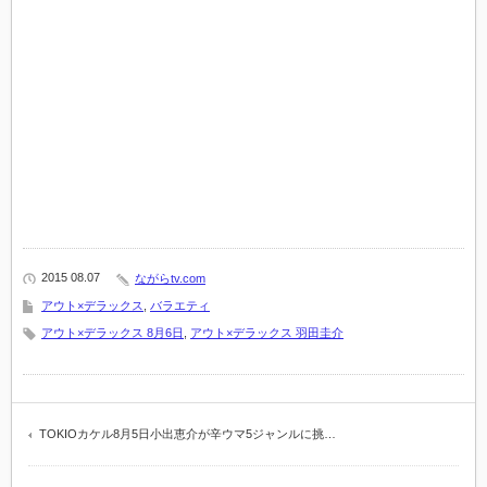
2015 08.07
ながらtv.com
アウト×デラックス
,
バラエティ
アウト×デラックス 8月6日
,
アウト×デラックス 羽田圭介
TOKIOカケル8月5日小出恵介が辛ウマ5ジャンルに挑…