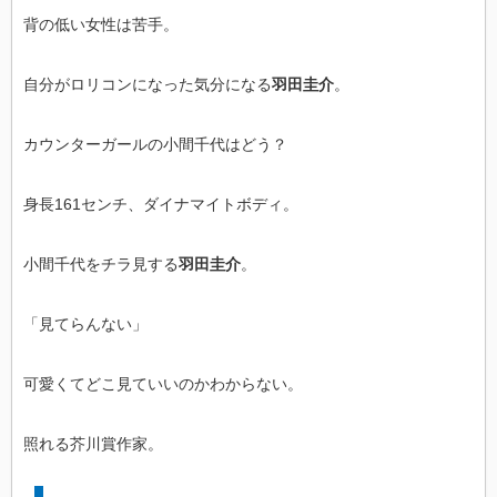
背の低い女性は苦手。
自分がロリコンになった気分になる
羽田圭介
。
カウンターガールの小間千代はどう？
身長161センチ、ダイナマイトボディ。
小間千代をチラ見する
羽田圭介
。
「見てらんない」
可愛くてどこ見ていいのかわからない。
照れる芥川賞作家。