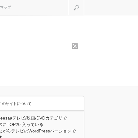
検索
マップ
rss
このサイトについて
seesaaテレビ/映画/DVDカテゴリで
常にTOP20 入っている
ながらテレビのWordPressバージョンで
す。