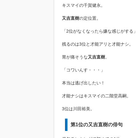
キスマイの千賀健永。
又吉直樹
の定位置。
「2位がなくなったら嫌な感じがする」
残るのは3位と才能アリと才能ナシ。
胃が痛そうな
又吉直樹
。
「コワいんす・・・」
本当は逃げ出したい！
才能ナシはキスマイの二階堂高嗣。
3位は川田裕美。
第1位の又吉直樹の俳句