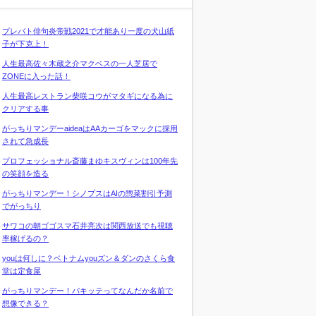
プレバト俳句炎帝戦2021で才能あり一度の犬山紙
子が下克上！
人生最高佐々木蔵之介マクベスの一人芝居で
ZONEに入った話！
人生最高レストラン柴咲コウがマタギになる為に
クリアする事
がっちりマンデーaideaはAAカーゴをマックに採用
されて急成長
プロフェッショナル斎藤まゆキスヴィンは100年先
の笑顔を造る
がっちりマンデー！シノプスはAIの惣菜割引予測
でがっちり
サワコの朝ゴゴスマ石井亮次は関西放送でも視聴
率稼げるの？
youは何しに？ベトナムyouズン＆ダンのさくら食
堂は定食屋
がっちりマンデー！パキッテってなんだか名前で
想像できる？