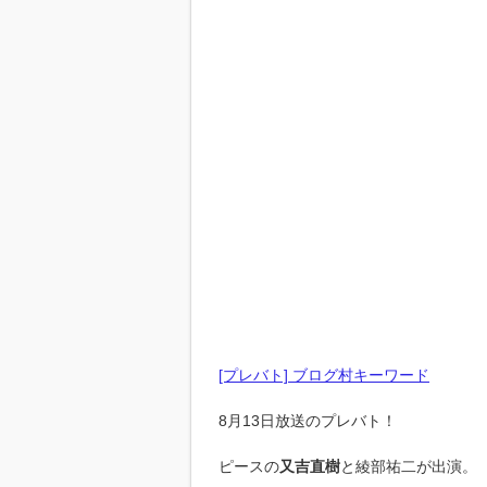
[プレバト] ブログ村キーワード
8月13日放送のプレバト！
ピースの
又吉直樹
と綾部祐二が出演。