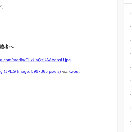
グ。
聴者へ
 (JPEG Image, 599×365 pixels)
via
kwout