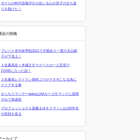
ボクらの時代窪塚洋介の信じる心が息子の立ち直
りを助けた！
最近の投稿
プレバト俳句炎帝戦2021で才能あり一度の犬山紙
子が下克上！
人生最高佐々木蔵之介マクベスの一人芝居で
ZONEに入った話！
人生最高レストラン柴咲コウがマタギになる為に
クリアする事
がっちりマンデーaideaはAAカーゴをマックに採用
されて急成長
プロフェッショナル斎藤まゆキスヴィンは100年先
の笑顔を造る
アーカイブ