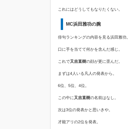
これにはどうしてもなりたくない。
MC浜田雅功の腕
俳句ランキングの内容を見る浜田雅功
口に手を当てて何かを含んだ感じ。
これで
又吉直樹
の顔が更に歪んだ。
まずは4人いる凡人の発表から。
6位、5位、4位。
この中に
又吉直樹
の名前はなし。
次は3位の発表かと思いきや。
才能アリの2位を発表。