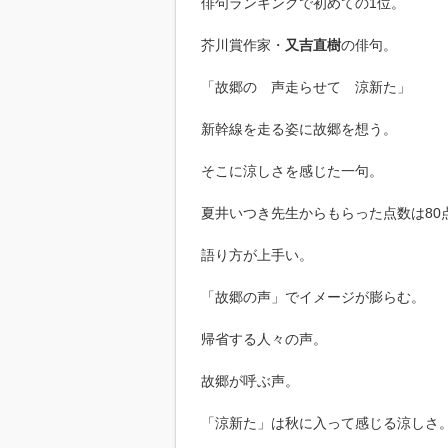
俳句ランキングで初めての1位。
芥川賞作家・
又吉直樹
の俳句。
「故郷の 声走らせて 涼新た」
新幹線を走る姿に故郷を想う。
そこに涼しさを感じた一句。
夏井いつき先生からもらった点数は80
語り方が上手い。
「故郷の声」でイメージが膨らむ。
帰省する人々の声。
故郷が呼ぶ声。
「涼新た」は秋に入って感じる涼しさ