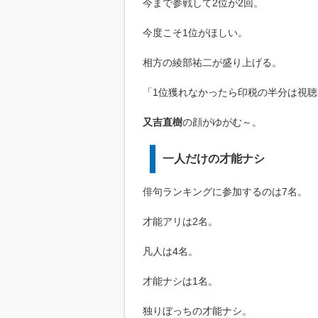
今まで参戦して2位が2回。
今度こそ1位がほしい。
相方の綾部祐二が盛り上げる。
「1位獲れなかったら印税の半分は視
又吉直樹
の顔がゆがむ～。
一人だけの才能ナシ
俳句ランキングに参加するのは7名。
才能アリは2名。
凡人は4名。
才能ナシは1名。
独りぼっちの才能ナシ。