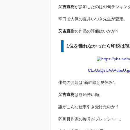
又吉直樹
が参加したのは俳句ランキン
辛口で人気の夏井いつき先生が査定。
又吉直樹
の作品の評価はいかが？
1位を獲れなかったら印税は視
CLxUaQsUAAAdbsU.jpg
俳句のお題は”新幹線と夏休み”。
又吉直樹
は終始苦い顔。
誰がこんな仕事引き受けたのか？
芥川賞作家の称号がプレッシャー。