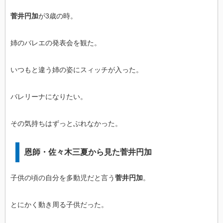
菅井円加
が3歳の時。
姉のバレエの発表会を観た。
いつもと違う姉の姿にスィッチが入った。
バレリーナになりたい。
その気持ちはずっとぶれなかった。
恩師・佐々木三夏から見た菅井円加
子供の頃の自分を多動児だと言う
菅井円加
。
とにかく動き周る子供だった。