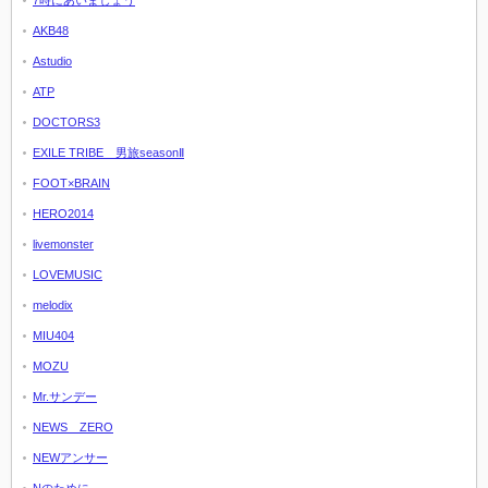
AKB48
Astudio
ATP
DOCTORS3
EXILE TRIBE 男旅seasonⅡ
FOOT×BRAIN
HERO2014
livemonster
LOVEMUSIC
melodix
MIU404
MOZU
Mr.サンデー
NEWS ZERO
NEWアンサー
Nのために