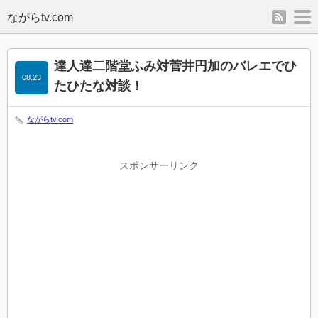
rss
m
達人達二階堂ふみ対菅井円加のバレエでひ
08.23
たひたな対談！
ながらtv.com
スポンサーリンク