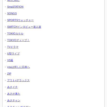
SmaSTATION
SONGS
SPORTSウォッチャー
SWITCHインタビュー達人達
TOKIOカケル
TOKYOディープ！
TVドラマ
U型ライブ
VS嵐
youは何しに日本へ
ZIP
アウト×デラックス
あさイチ
あさが来た
あさチャン
あさチャンサタデー