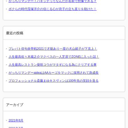
がっちりマンデー！パキッテってなんだか名前で想像できる？
ボクらの時代窪塚洋介の信じる心が息子の立ち直りを助けた！
最近の投稿
プレバト俳句炎帝戦2021で才能あり一度の犬山紙子が下克上！
人生最高佐々木蔵之介マクベスの一人芝居でZONEに入った話！
人生最高レストラン柴咲コウがマタギになる為にクリアする事
がっちりマンデーaideaはAAカーゴをマックに採用されて急成長
プロフェッショナル斎藤まゆキスヴィンは100年先の笑顔を造る
アーカイブ
2021年8月