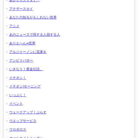
アナザースカイ
あなたの知るかもしれない世界
アニメ
あのニュースで得する人損する人
ありえへん∞世界
アルジャーノンに花束を
アンビリバボー
いきなり！黄金伝説。
イチオシ！
イチオシ!モーニング
いっぷく！
イベント
ウェークアップ！ぷらす
ウエッブサービス
ウロボロス
オールナイトニッポン