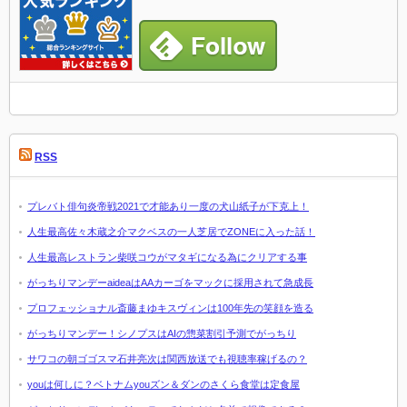
RSS
プレバト俳句炎帝戦2021で才能あり一度の犬山紙子が下克上！
人生最高佐々木蔵之介マクベスの一人芝居でZONEに入った話！
人生最高レストラン柴咲コウがマタギになる為にクリアする事
がっちりマンデーaideaはAAカーゴをマックに採用されて急成長
プロフェッショナル斎藤まゆキスヴィンは100年先の笑顔を造る
がっちりマンデー！シノプスはAIの惣菜割引予測でがっちり
サワコの朝ゴゴスマ石井亮次は関西放送でも視聴率稼げるの？
youは何しに？ベトナムyouズン＆ダンのさくら食堂は定食屋