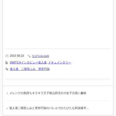
2015 08.23
ながらtv.com
SWITCHインタビュー達人達
,
ドキュメンタリー
達人達 二階堂ふみ 菅井円加
メレンゲの気持ちキラキラ王子様山田涼介の女子力高い趣味
達人達二階堂ふみと菅井円加のバレエでひたひたな対談後半…