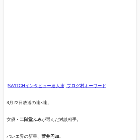
[SWITCHインタビュー達人達] ブログ村キーワード
8月22日放送の達×達。
女優・
二階堂ふみ
が選んだ対談相手。
バレエ界の新星、
菅井円加
。