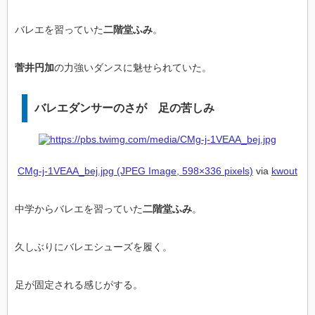
バレエを習っていた
二階堂ふみ
。
菅井円加
の力強いダンスに魅せられていた。
バレエダンサーのさが 足の苦しみ
CMg-j-1VEAA_bej.jpg (JPEG Image, 598×336 pixels)
via
kwout
中学からバレエを習っていた
二階堂ふみ
。
久しぶりにバレエシューズを履く。
足が固定される感じがする。