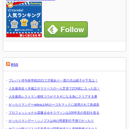
RSS
プレバト俳句炎帝戦2021で才能あり一度の犬山紙子が下克上！
人生最高佐々木蔵之介マクベスの一人芝居でZONEに入った話！
人生最高レストラン柴咲コウがマタギになる為にクリアする事
がっちりマンデーaideaはAAカーゴをマックに採用されて急成長
プロフェッショナル斎藤まゆキスヴィンは100年先の笑顔を造る
がっちりマンデー！シノプスはAIの惣菜割引予測でがっちり
サワコの朝ゴゴスマ石井亮次は関西放送でも視聴率稼げるの？