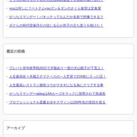
youは何しに？ベトナムyouズン＆ダンのさくら食堂は定食屋
がっちりマンデー！パキッテってなんだか名前で想像できる？
ボクらの時代窪塚洋介の信じる心が息子の立ち直りを助けた！
最近の投稿
プレバト俳句炎帝戦2021で才能あり一度の犬山紙子が下克上！
人生最高佐々木蔵之介マクベスの一人芝居でZONEに入った話！
人生最高レストラン柴咲コウがマタギになる為にクリアする事
がっちりマンデーaideaはAAカーゴをマックに採用されて急成長
プロフェッショナル斎藤まゆキスヴィンは100年先の笑顔を造る
アーカイブ