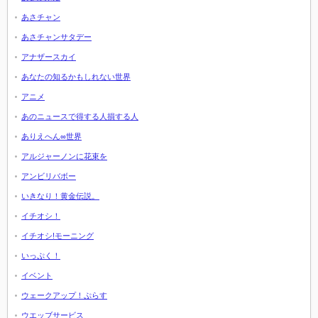
あさチャン
あさチャンサタデー
アナザースカイ
あなたの知るかもしれない世界
アニメ
あのニュースで得する人損する人
ありえへん∞世界
アルジャーノンに花束を
アンビリバボー
いきなり！黄金伝説。
イチオシ！
イチオシ!モーニング
いっぷく！
イベント
ウェークアップ！ぷらす
ウエッブサービス