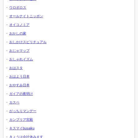
ウロボロス
オールナイトニッポン
オイコノミア
おかしの家
おしかけスピリチュアル
おじゃマップ
おしゃれイズム
おはスタ
おはよう日本
おやすみ日本
ガイアの夜明け
カスペ
がっちりマンデー
カンブリア宮殿
キスマイbusaiku
きょうは会社休みます