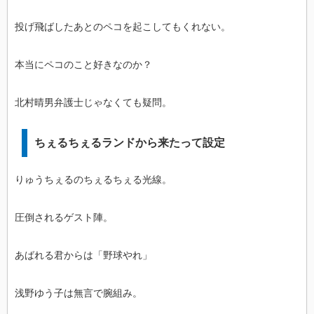
投げ飛ばしたあとのペコを起こしてもくれない。
本当にペコのこと好きなのか？
北村晴男弁護士じゃなくても疑問。
ちぇるちぇるランドから来たって設定
りゅうちぇるのちぇるちぇる光線。
圧倒されるゲスト陣。
あばれる君からは「野球やれ」
浅野ゆう子は無言で腕組み。