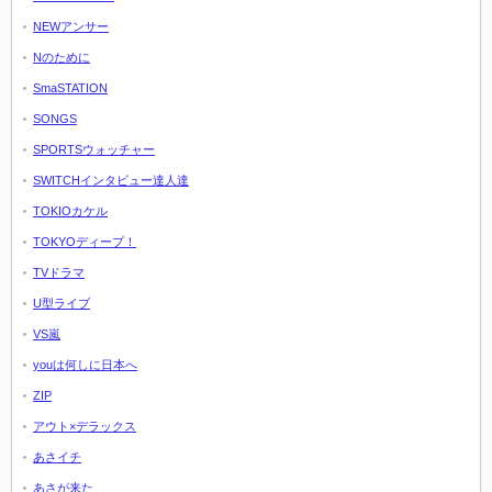
NEWアンサー
Nのために
SmaSTATION
SONGS
SPORTSウォッチャー
SWITCHインタビュー達人達
TOKIOカケル
TOKYOディープ！
TVドラマ
U型ライブ
VS嵐
youは何しに日本へ
ZIP
アウト×デラックス
あさイチ
あさが来た