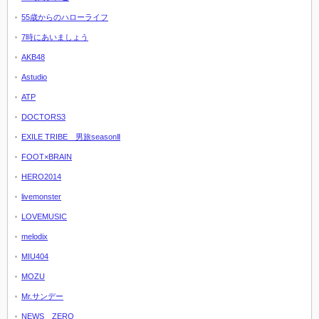
55歳からのハローライフ
7時にあいましょう
AKB48
Astudio
ATP
DOCTORS3
EXILE TRIBE 男旅seasonⅡ
FOOT×BRAIN
HERO2014
livemonster
LOVEMUSIC
melodix
MIU404
MOZU
Mr.サンデー
NEWS ZERO