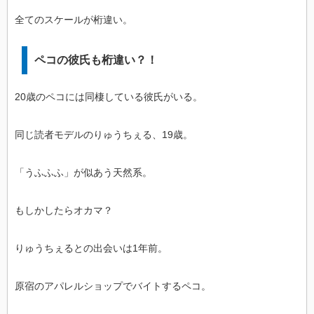
全てのスケールが桁違い。
ペコの彼氏も桁違い？！
20歳のペコには同棲している彼氏がいる。
同じ読者モデルのりゅうちぇる、19歳。
「うふふふ」が似あう天然系。
もしかしたらオカマ？
りゅうちぇるとの出会いは1年前。
原宿のアパレルショップでバイトするペコ。