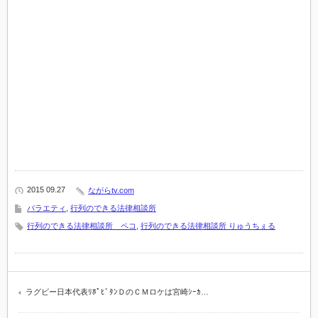
2015 09.27
ながらtv.com
バラエティ
,
行列のできる法律相談所
行列のできる法律相談所 ペコ
,
行列のできる法律相談所 りゅうちぇる
ラグビー日本代表ﾘﾎﾟﾋﾞﾀﾝＤのＣＭロケは宮崎ｼｰｶ…