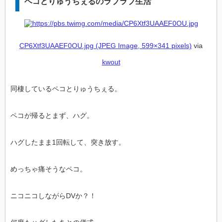
ペコとりゅうちぇるのラブラブ生活
CP6Xtf3UAAEF0OU.jpg (JPEG Image, 599×341 pixels)
via
kwout
同棲しているペコとりゅうちぇる。
ペコが帰るとまず、ハグ。
ハグしたまま1回転して、突き放す。
めっちゃ痛そうなペコ。
ニコニコしながらDVか？！