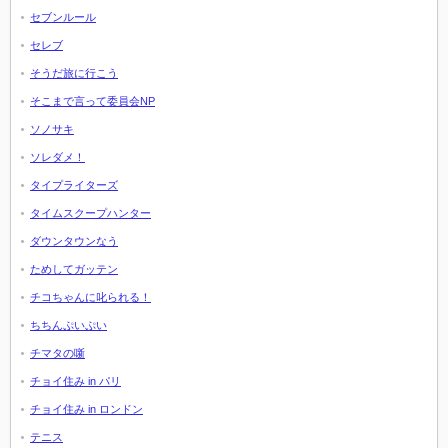
セブンルール
セレブ
そうだ旅に行こう
そこまで言って委員会NP
ソノサキ
ソレダメ！
タイプライターズ
タイムスクープハンター
ダウンタウンなう
ためしてガッテン
チコちゃんに叱られる！
ちちんぷいぷい
チマタの噺
チョイ住み in パリ
チョイ住み in ロンドン
テニス