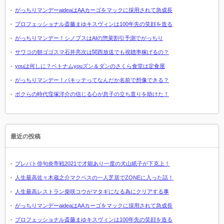
がっちりマンデーaideaはAAカーゴをマックに採用されて急成長
プロフェッショナル斎藤まゆキスヴィンは100年先の笑顔を造る
がっちりマンデー！シノプスはAIの惣菜割引予測でがっちり
サワコの朝ゴゴスマ石井亮次は関西放送でも視聴率稼げるの？
youは何しに？ベトナムyouズン＆ダンのさくら食堂は定食屋
がっちりマンデー！パキッテってなんだか名前で想像できる？
ボクらの時代窪塚洋介の信じる心が息子の立ち直りを助けた！
最近の投稿
プレバト俳句炎帝戦2021で才能あり一度の犬山紙子が下克上！
人生最高佐々木蔵之介マクベスの一人芝居でZONEに入った話！
人生最高レストラン柴咲コウがマタギになる為にクリアする事
がっちりマンデーaideaはAAカーゴをマックに採用されて急成長
プロフェッショナル斎藤まゆキスヴィンは100年先の笑顔を造る