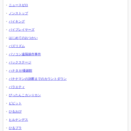
ニュースゼロ
ノンストップ
バイキング
バイプレイヤーズ
はじめてのおつかい
バズリズム
パソコン遠隔操作事件
バックステージ
ハナタカ!優越館
バナナマンの決断までのカウントダウン
バラエティ
ぴったんこカン☆カン
ビビット
ひるおび
ヒルナンデス
ひるブラ