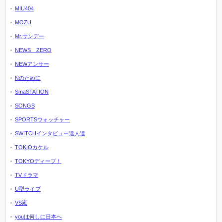
MIU404
MOZU
Mr.サンデー
NEWS ZERO
NEWアンサー
Nのために
SmaSTATION
SONGS
SPORTSウォッチャー
SWITCHインタビュー達人達
TOKIOカケル
TOKYOディープ！
TVドラマ
U型ライブ
VS嵐
youは何しに日本へ