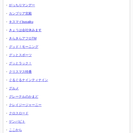
がっちりマンデー
カンブリア宮殿
キスマイbusaiku
きょうは会社休みます
きらきらアフロTM
グッド！モーニング
グッとスポーツ
グッとラック！
クリスマス特番
ぐるぐるナインティナイン
グルメ
グレーテルのかまど
クレイジージャーニー
クロスロード
ゲンバビト
ここから