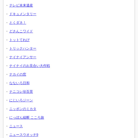
テレビ未来遺産
ドキュメンタリー
とくダネ！
どさんこワイド
トットてれび
トリックハンター
ナイナイアンサー
ナイナイのお見合い大作戦
ナカイの窓
なないろ日和
ナニコレ珍百景
にじいろジーン
ニッポンのミカタ
にっぽん縦断 こころ旅
ニュース
ニュースウオッチ9