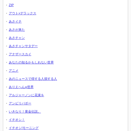
ZIP
アウト×デラックス
あさイチ
あさが来た
あさチャン
あさチャンサタデー
アナザースカイ
あなたの知るかもしれない世界
アニメ
あのニュースで得する人損する人
ありえへん∞世界
アルジャーノンに花束を
アンビリバボー
いきなり！黄金伝説。
イチオシ！
イチオシ!モーニング