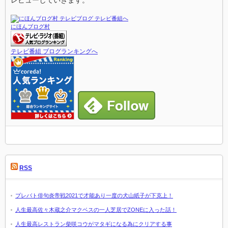
にほんブログ村
テレビ番組 ブログランキングへ
RSS
プレバト俳句炎帝戦2021で才能あり一度の犬山紙子が下克上！
人生最高佐々木蔵之介マクベスの一人芝居でZONEに入った話！
人生最高レストラン柴咲コウがマタギになる為にクリアする事