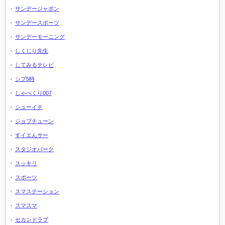
サンデージャポン
サンデースポーツ
サンデーモーニング
しくじり先生
してみるテレビ
シブ5時
しゃべくり007
シューイチ
ジョブチューン
すイエんサー
スタジオパーク
スッキリ
スポーツ
スマステーション
スマスマ
セカンドラブ