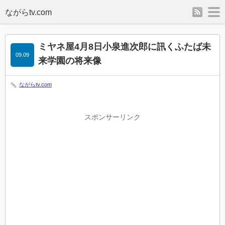
rss
m
ミヤネ屋4月8日小泉進次郎に訊くふたば未
09.09
来学園の将来像
ながらtv.com
スポンサーリンク