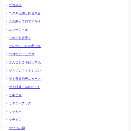
ゴゴスマ
コタキ兄弟と四苦八苦
この差って何ですか？
コマーシャル
ごめんね青春！
コレつくったの私です
ゴロウデラックス
こんなところに日本人
ザ・ノンフィクション
ザ！世界仰天ニュース
ザ！鉄腕！DASH！！
サキどり
サタデープラス
サッカー
サラメシ
サワコの朝