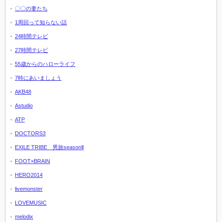
〇〇の妻たち
1周回って知らない話
24時間テレビ
27時間テレビ
55歳からのハローライフ
7時にあいましょう
AKB48
Astudio
ATP
DOCTORS3
EXILE TRIBE 男旅seasonⅡ
FOOT×BRAIN
HERO2014
livemonster
LOVEMUSIC
melodix