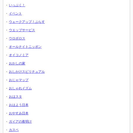
いっぷく！
イベント
ウェークアップ！ぷらす
ウエッブサービス
ウロボロス
オールナイトニッポン
オイコノミア
おかしの家
おしかけスピリチュアル
おじゃマップ
おしゃれイズム
おはスタ
おはよう日本
おやすみ日本
ガイアの夜明け
カスペ