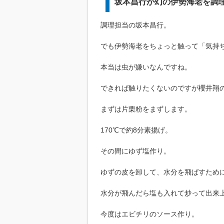
坂本昌行が幻の伊勢海老を調
調理担当の坂本昌行。
でも伊勢海老をちょっと触って「気持
本当は虫が嫌いなんですね。
できれば触りたくないのですが櫻井翔
まずは片栗粉をまずします。
170℃で約8分素揚げ。
その間にゆず塩作り。
ゆずの皮を卸して、水分を飛ばすため
水分が飛んだら塩も入れて炒って出来
今度はエビチリのソース作り。