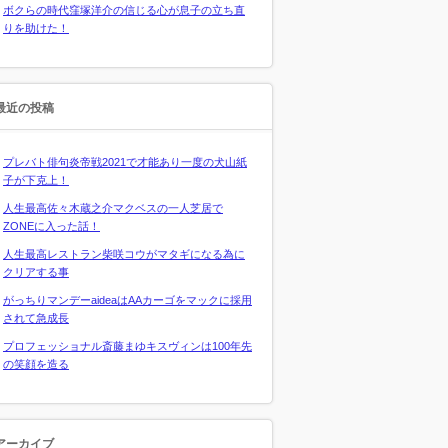
ボクらの時代窪塚洋介の信じる心が息子の立ち直
りを助けた！
最近の投稿
プレバト俳句炎帝戦2021で才能あり一度の犬山紙
子が下克上！
人生最高佐々木蔵之介マクベスの一人芝居で
ZONEに入った話！
人生最高レストラン柴咲コウがマタギになる為に
クリアする事
がっちりマンデーaideaはAAカーゴをマックに採用
されて急成長
プロフェッショナル斎藤まゆキスヴィンは100年先
の笑顔を造る
アーカイブ