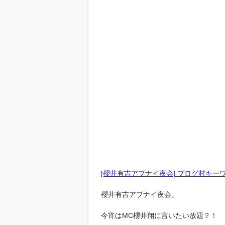
[櫻井有吉アブナイ夜会] ブログ村キー
櫻井有吉アブナイ夜会。
今宵はMC櫻井翔に言いたい放題？！