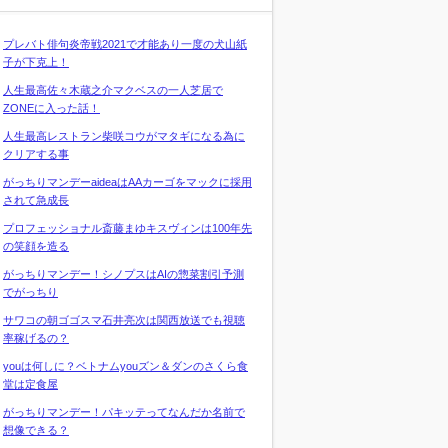
プレバト俳句炎帝戦2021で才能あり一度の犬山紙
子が下克上！
人生最高佐々木蔵之介マクベスの一人芝居で
ZONEに入った話！
人生最高レストラン柴咲コウがマタギになる為に
クリアする事
がっちりマンデーaideaはAAカーゴをマックに採用
されて急成長
プロフェッショナル斎藤まゆキスヴィンは100年先
の笑顔を造る
がっちりマンデー！シノプスはAIの惣菜割引予測
でがっちり
サワコの朝ゴゴスマ石井亮次は関西放送でも視聴
率稼げるの？
youは何しに？ベトナムyouズン＆ダンのさくら食
堂は定食屋
がっちりマンデー！パキッテってなんだか名前で
想像できる？