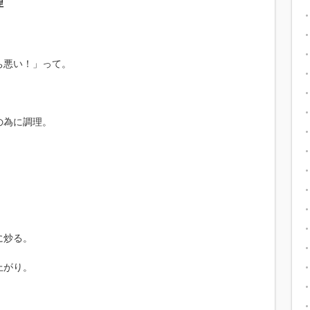
理
ち悪い！」って。
の為に調理。
に炒る。
上がり。