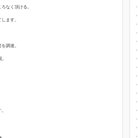
ころなく頂ける。
てします。
老を調達。
視。
。
す。