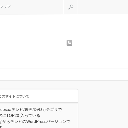
検索
マップ
rss
！
このサイトについて
seesaaテレビ/映画/DVDカテゴリで
常にTOP20 入っている
ながらテレビのWordPressバージョンで
す。