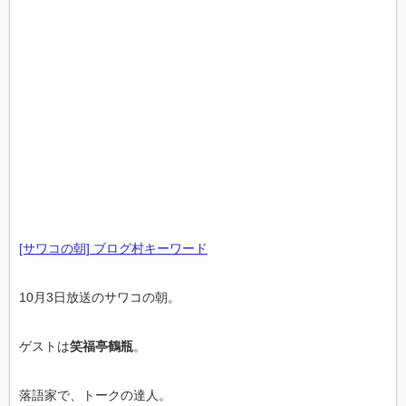
[サワコの朝] ブログ村キーワード
10月3日放送のサワコの朝。
ゲストは
笑福亭鶴瓶
。
落語家で、トークの達人。