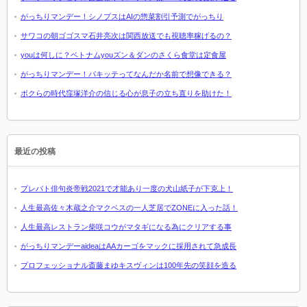
がっちりマンデー！シノプスはAIの惣菜割引予測でがっちり
サワコの朝ゴゴスマ石井亮次は関西放送でも視聴率稼げるの？
youは何しに？ベトナムyouズン＆ダンのさくら食堂は定食屋
がっちりマンデー！パキッテってなんだか名前で想像できる？
ボクらの時代窪塚洋介の信じる心が息子の立ち直りを助けた！
最近の投稿
プレバト俳句炎帝戦2021で才能あり一度の犬山紙子が下克上！
人生最高佐々木蔵之介マクベスの一人芝居でZONEに入った話！
人生最高レストラン柴咲コウがマタギになる為にクリアする事
がっちりマンデーaideaはAAカーゴをマックに採用されて急成長
プロフェッショナル斎藤まゆキスヴィンは100年先の笑顔を造る