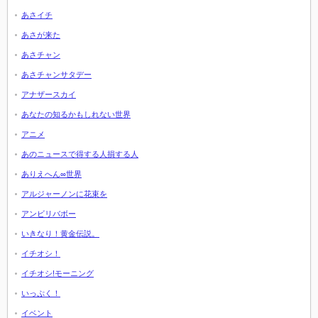
あさイチ
あさが来た
あさチャン
あさチャンサタデー
アナザースカイ
あなたの知るかもしれない世界
アニメ
あのニュースで得する人損する人
ありえへん∞世界
アルジャーノンに花束を
アンビリバボー
いきなり！黄金伝説。
イチオシ！
イチオシ!モーニング
いっぷく！
イベント