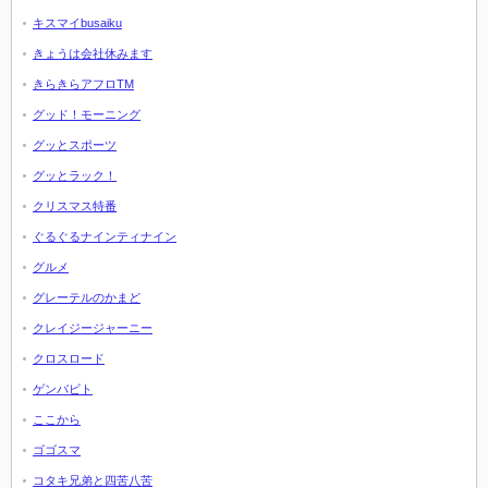
キスマイbusaiku
きょうは会社休みます
きらきらアフロTM
グッド！モーニング
グッとスポーツ
グッとラック！
クリスマス特番
ぐるぐるナインティナイン
グルメ
グレーテルのかまど
クレイジージャーニー
クロスロード
ゲンバビト
ここから
ゴゴスマ
コタキ兄弟と四苦八苦