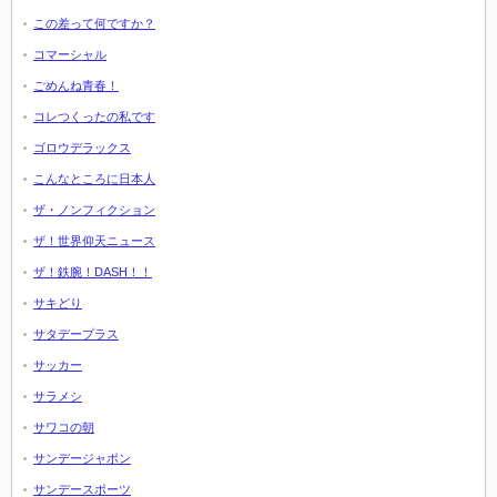
この差って何ですか？
コマーシャル
ごめんね青春！
コレつくったの私です
ゴロウデラックス
こんなところに日本人
ザ・ノンフィクション
ザ！世界仰天ニュース
ザ！鉄腕！DASH！！
サキどり
サタデープラス
サッカー
サラメシ
サワコの朝
サンデージャポン
サンデースポーツ