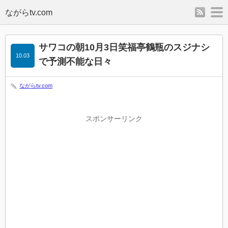
rss
m
サワコの朝10月3日笑福亭鶴瓶のスジナシ
10.03
で予測不能な日々
ながらtv.com
スポンサーリンク