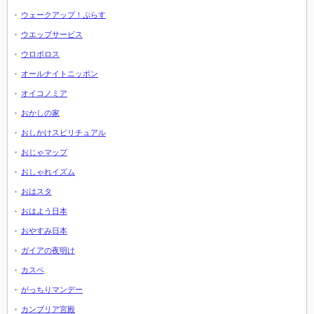
ウェークアップ！ぷらす
ウエッブサービス
ウロボロス
オールナイトニッポン
オイコノミア
おかしの家
おしかけスピリチュアル
おじゃマップ
おしゃれイズム
おはスタ
おはよう日本
おやすみ日本
ガイアの夜明け
カスペ
がっちりマンデー
カンブリア宮殿