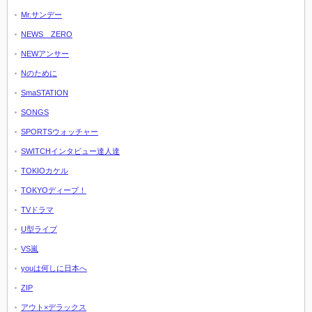
Mr.サンデー
NEWS ZERO
NEWアンサー
Nのために
SmaSTATION
SONGS
SPORTSウォッチャー
SWITCHインタビュー達人達
TOKIOカケル
TOKYOディープ！
TVドラマ
U型ライブ
VS嵐
youは何しに日本へ
ZIP
アウト×デラックス