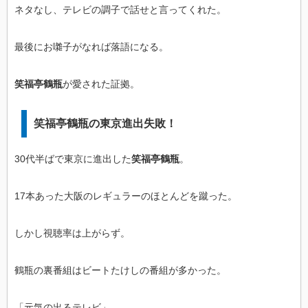
ネタなし、テレビの調子で話せと言ってくれた。
最後にお囃子がなれば落語になる。
笑福亭鶴瓶
が愛された証拠。
笑福亭鶴瓶の東京進出失敗！
30代半ばで東京に進出した
笑福亭鶴瓶
。
17本あった大阪のレギュラーのほとんどを蹴った。
しかし視聴率は上がらず。
鶴瓶の裏番組はビートたけしの番組が多かった。
「元気の出るテレビ」