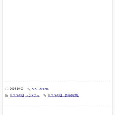
2015 10.03
ながらtv.com
サワコの朝
,
バラエティ
サワコの朝 笑福亭鶴瓶