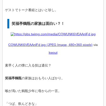
ゲストでトーク番組とはいと珍し。
笑福亭鶴瓶の家族は面白い？！
CQWUNK6VEAAnlFd.jpg (JPEG Image, 480×360 pixels)
via
kwout
素早く人の懐に入る技は遺伝？
笑福亭鶴瓶
の家族はおもろい人ばかり。
喉が渇いた鶴瓶少年に母からの一言。
「つば、飲んどきな」