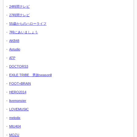
24時間テレビ
27時間テレビ
55歳からのハローライフ
7時にあいましょう
AKB48
Astudio
ATP
DOCTORS3
EXILE TRIBE 男旅seasonⅡ
FOOT×BRAIN
HERO2014
livemonster
LOVEMUSIC
melodix
MIU404
MOZU