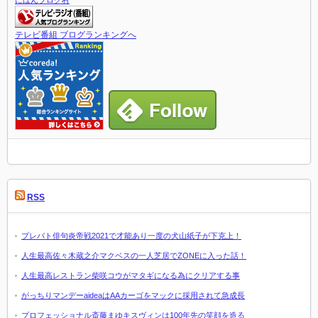
テレビ番組 ブログランキングへ
RSS
プレバト俳句炎帝戦2021で才能あり一度の犬山紙子が下克上！
人生最高佐々木蔵之介マクベスの一人芝居でZONEに入った話！
人生最高レストラン柴咲コウがマタギになる為にクリアする事
がっちりマンデーaideaはAAカーゴをマックに採用されて急成長
プロフェッショナル斎藤まゆキスヴィンは100年先の笑顔を造る