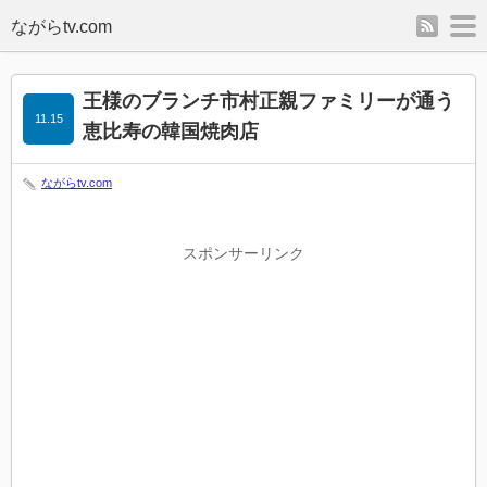
rss
m
王様のブランチ市村正親ファミリーが通う
11.15
恵比寿の韓国焼肉店
ながらtv.com
スポンサーリンク