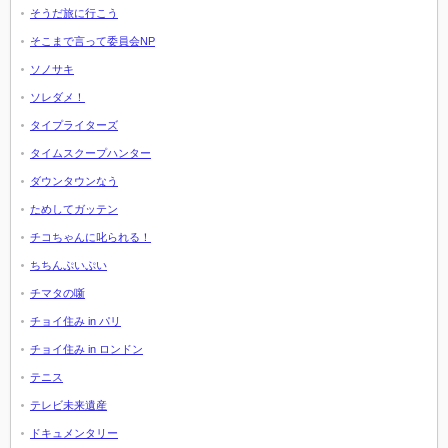
そうだ旅に行こう
そこまで言って委員会NP
ソノサキ
ソレダメ！
タイプライターズ
タイムスクープハンター
ダウンタウンなう
ためしてガッテン
チコちゃんに叱られる！
ちちんぷいぷい
チマタの噺
チョイ住み in パリ
チョイ住み in ロンドン
テニス
テレビ未来遺産
ドキュメンタリー