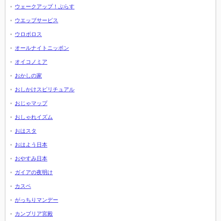
ウェークアップ！ぷらす
ウエッブサービス
ウロボロス
オールナイトニッポン
オイコノミア
おかしの家
おしかけスピリチュアル
おじゃマップ
おしゃれイズム
おはスタ
おはよう日本
おやすみ日本
ガイアの夜明け
カスペ
がっちりマンデー
カンブリア宮殿