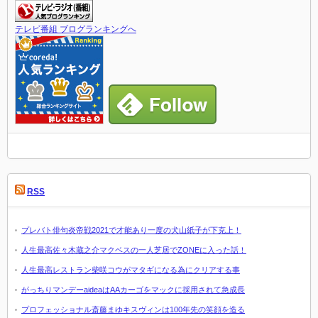
テレビ番組 ブログランキングへ
RSS
プレバト俳句炎帝戦2021で才能あり一度の犬山紙子が下克上！
人生最高佐々木蔵之介マクベスの一人芝居でZONEに入った話！
人生最高レストラン柴咲コウがマタギになる為にクリアする事
がっちりマンデーaideaはAAカーゴをマックに採用されて急成長
プロフェッショナル斎藤まゆキスヴィンは100年先の笑顔を造る