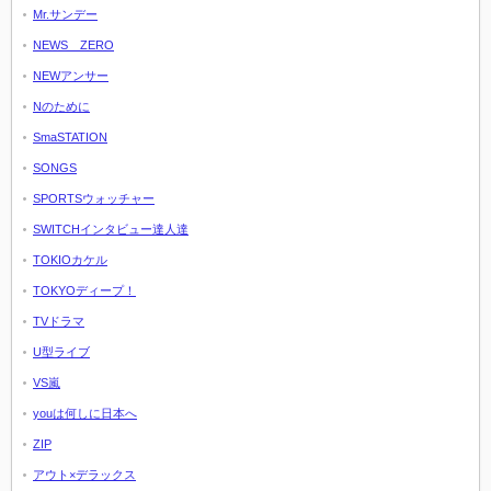
Mr.サンデー
NEWS ZERO
NEWアンサー
Nのために
SmaSTATION
SONGS
SPORTSウォッチャー
SWITCHインタビュー達人達
TOKIOカケル
TOKYOディープ！
TVドラマ
U型ライブ
VS嵐
youは何しに日本へ
ZIP
アウト×デラックス