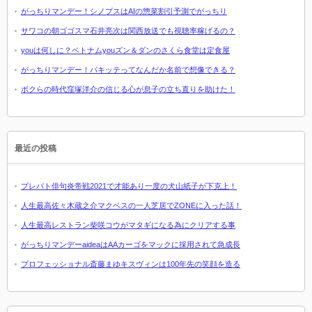
がっちりマンデー！シノプスはAIの惣菜割引予測でがっちり
サワコの朝ゴゴスマ石井亮次は関西放送でも視聴率稼げるの？
youは何しに？ベトナムyouズン＆ダンのさくら食堂は定食屋
がっちりマンデー！パキッテってなんだか名前で想像できる？
ボクらの時代窪塚洋介の信じる心が息子の立ち直りを助けた！
最近の投稿
プレバト俳句炎帝戦2021で才能あり一度の犬山紙子が下克上！
人生最高佐々木蔵之介マクベスの一人芝居でZONEに入った話！
人生最高レストラン柴咲コウがマタギになる為にクリアする事
がっちりマンデーaideaはAAカーゴをマックに採用されて急成長
プロフェッショナル斎藤まゆキスヴィンは100年先の笑顔を造る