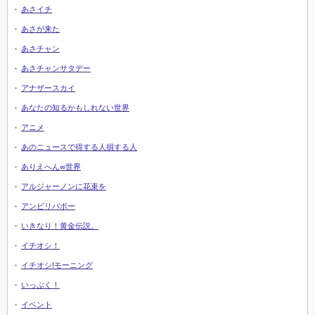
あさイチ
あさが来た
あさチャン
あさチャンサタデー
アナザースカイ
あなたの知るかもしれない世界
アニメ
あのニュースで得する人損する人
ありえへん∞世界
アルジャーノンに花束を
アンビリバボー
いきなり！黄金伝説。
イチオシ！
イチオシ!モーニング
いっぷく！
イベント