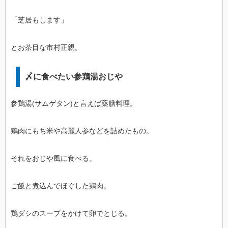
「芝居もします」
とお茶目な市村正親。
〆に食べたい参鶏湯おじや
参鶏湯(サムゲタン)と言えば薬膳料理。
鶏肉にもち米や高麗人参などを詰めたもの。
それをおじや風に食べる。
ご飯と煮込んでほぐした鶏肉。
鶏ダシのスープをかけて卵でとじる。