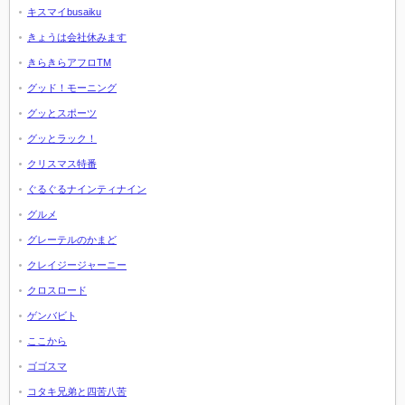
キスマイbusaiku
きょうは会社休みます
きらきらアフロTM
グッド！モーニング
グッとスポーツ
グッとラック！
クリスマス特番
ぐるぐるナインティナイン
グルメ
グレーテルのかまど
クレイジージャーニー
クロスロード
ゲンバビト
ここから
ゴゴスマ
コタキ兄弟と四苦八苦