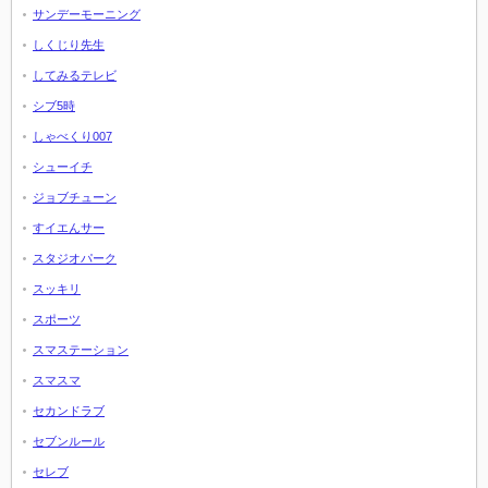
サンデーモーニング
しくじり先生
してみるテレビ
シブ5時
しゃべくり007
シューイチ
ジョブチューン
すイエんサー
スタジオパーク
スッキリ
スポーツ
スマステーション
スマスマ
セカンドラブ
セブンルール
セレブ