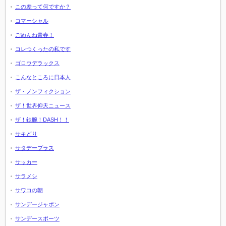
この差って何ですか？
コマーシャル
ごめんね青春！
コレつくったの私です
ゴロウデラックス
こんなところに日本人
ザ・ノンフィクション
ザ！世界仰天ニュース
ザ！鉄腕！DASH！！
サキどり
サタデープラス
サッカー
サラメシ
サワコの朝
サンデージャポン
サンデースポーツ