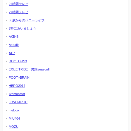
24時間テレビ
27時間テレビ
55歳からのハローライフ
7時にあいましょう
AKB48
Astudio
ATP
DOCTORS3
EXILE TRIBE 男旅seasonⅡ
FOOT×BRAIN
HERO2014
livemonster
LOVEMUSIC
melodix
MIU404
MOZU