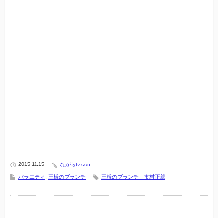
2015 11.15
ながらtv.com
バラエティ
,
王様のブランチ
王様のブランチ 市村正親