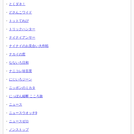
とくダネ！
どさんこワイド
トットてれび
トリックハンター
ナイナイアンサー
ナイナイのお見合い大作戦
ナカイの窓
なないろ日和
ナニコレ珍百景
にじいろジーン
ニッポンのミカタ
にっぽん縦断 こころ旅
ニュース
ニュースウオッチ9
ニュースゼロ
ノンストップ