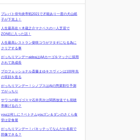
プレバト俳句炎帝戦2021で才能あり一度の犬山紙
子が下克上！
人生最高佐々木蔵之介マクベスの一人芝居で
ZONEに入った話！
人生最高レストラン柴咲コウがマタギになる為に
クリアする事
がっちりマンデーaideaはAAカーゴをマックに採用
されて急成長
プロフェッショナル斎藤まゆキスヴィンは100年先
の笑顔を造る
がっちりマンデー！シノプスはAIの惣菜割引予測
でがっちり
サワコの朝ゴゴスマ石井亮次は関西放送でも視聴
率稼げるの？
youは何しに？ベトナムyouズン＆ダンのさくら食
堂は定食屋
がっちりマンデー！パキッテってなんだか名前で
想像できる？