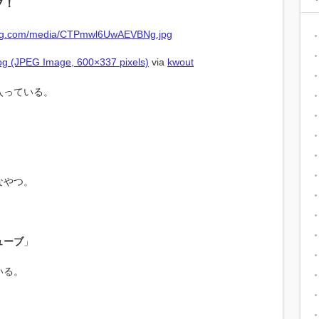
ブ！
 (JPEG Image, 600×337 pixels)
via
kwout
入っている。
。
。
なやつ。
ューブ
」
いる。