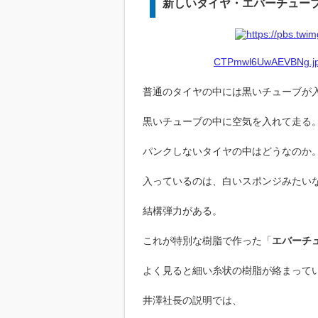
新しいタイヤ・エバーチュー
CTPmwl6UwAEVBNg.jpg
普通のタイヤの中には黒いチューブが
黒いチューブの中に空気を入れて走る
パンクしないタイヤの中はどうなのか
入っているのは、白いスポンジみたい
結構弾力がある。
これが特別な樹脂で作った「
エバーチ
よく見ると細い糸状の樹脂が絡まって
井澤社長の説明では、