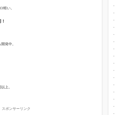
キロ軽い。
円！
。
る開発中。
円以上。
スポンサーリンク