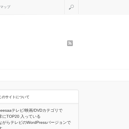
検索
マップ
rss
このサイトについて
seesaaテレビ/映画/DVDカテゴリで
常にTOP20 入っている
ながらテレビのWordPressバージョンで
す。