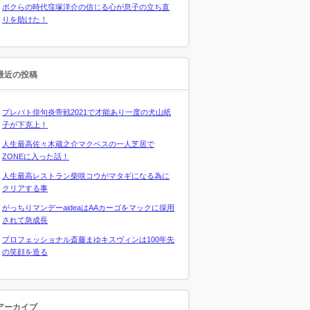
ボクらの時代窪塚洋介の信じる心が息子の立ち直
りを助けた！
最近の投稿
プレバト俳句炎帝戦2021で才能あり一度の犬山紙
子が下克上！
人生最高佐々木蔵之介マクベスの一人芝居で
ZONEに入った話！
人生最高レストラン柴咲コウがマタギになる為に
クリアする事
がっちりマンデーaideaはAAカーゴをマックに採用
されて急成長
プロフェッショナル斎藤まゆキスヴィンは100年先
の笑顔を造る
アーカイブ