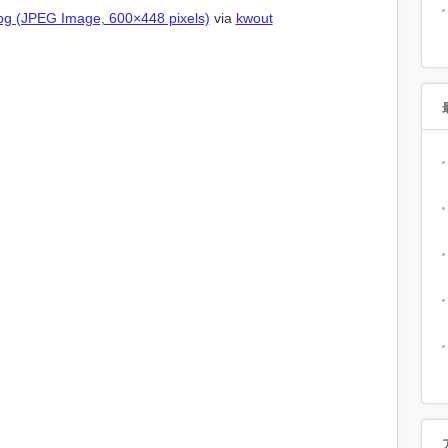
 (JPEG Image, 600×448 pixels)
via
kwout
。