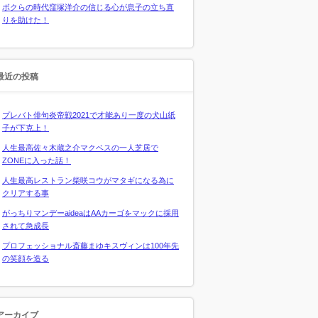
ボクらの時代窪塚洋介の信じる心が息子の立ち直
りを助けた！
最近の投稿
プレバト俳句炎帝戦2021で才能あり一度の犬山紙
子が下克上！
人生最高佐々木蔵之介マクベスの一人芝居で
ZONEに入った話！
人生最高レストラン柴咲コウがマタギになる為に
クリアする事
がっちりマンデーaideaはAAカーゴをマックに採用
されて急成長
プロフェッショナル斎藤まゆキスヴィンは100年先
の笑顔を造る
アーカイブ