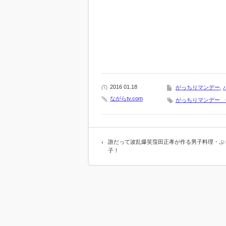
2016 01.18
がっちりマンデー
,
ながらtv.com
がっちりマンデー 
誰だって波乱爆笑窪田正孝が作る男子料理・ぷ
子！