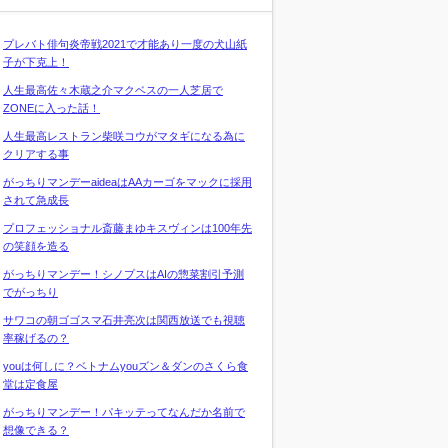
プレバト俳句炎帝戦2021で才能あり一度の犬山紙
子が下克上！
人生最高佐々木蔵之介マクベスの一人芝居で
ZONEに入った話！
人生最高レストラン柴咲コウがマタギになる為に
クリアする事
がっちりマンデーaideaはAAカーゴをマックに採用
されて急成長
プロフェッショナル斎藤まゆキスヴィンは100年先
の笑顔を造る
がっちりマンデー！シノプスはAIの惣菜割引予測
でがっちり
サワコの朝ゴゴスマ石井亮次は関西放送でも視聴
率稼げるの？
youは何しに？ベトナムyouズン＆ダンのさくら食
堂は定食屋
がっちりマンデー！パキッテってなんだか名前で
想像できる？