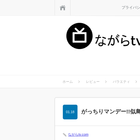
ホーム
プライバ
ホーム
レビュー
バラエティ
がっちりマンデー!!似
01.18
ながらtv.com