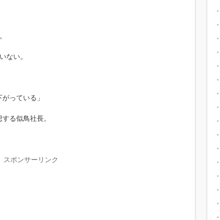
。
ていない。
下がっている」
想する似鳥社長。
スポンサーリンク