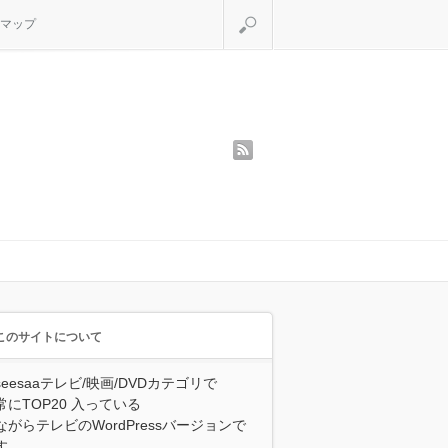
検索
マップ
rss
このサイトについて
seesaaテレビ/映画/DVDカテゴリで
常にTOP20 入っている
ながらテレビのWordPressバージョンで
す。