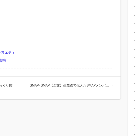
バラエティ
似鳥
っくり餃
SMAP×SMAP【全文】生放送で伝えたSMAPメンバ…