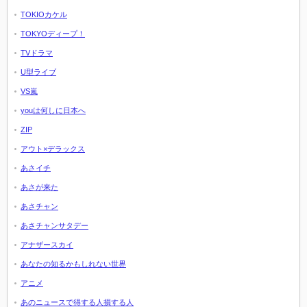
TOKIOカケル
TOKYOディープ！
TVドラマ
U型ライブ
VS嵐
youは何しに日本へ
ZIP
アウト×デラックス
あさイチ
あさが来た
あさチャン
あさチャンサタデー
アナザースカイ
あなたの知るかもしれない世界
アニメ
あのニュースで得する人損する人