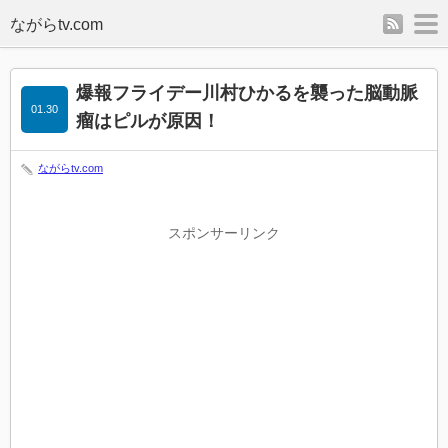
rss
m
爆報フライデー川村ひかるを襲った脳動脈
01.30
瘤はピルが原因！
ながらtv.com
スポンサーリンク