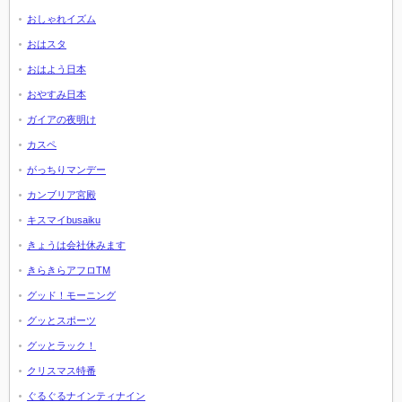
おしゃれイズム
おはスタ
おはよう日本
おやすみ日本
ガイアの夜明け
カスペ
がっちりマンデー
カンブリア宮殿
キスマイbusaiku
きょうは会社休みます
きらきらアフロTM
グッド！モーニング
グッとスポーツ
グッとラック！
クリスマス特番
ぐるぐるナインティナイン