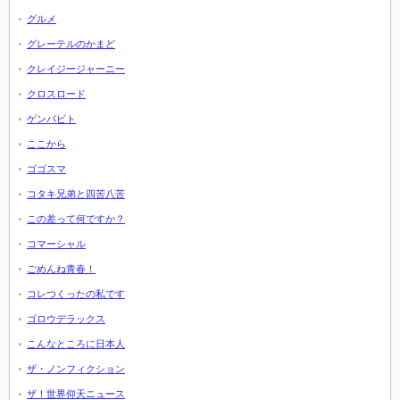
グルメ
グレーテルのかまど
クレイジージャーニー
クロスロード
ゲンバビト
ここから
ゴゴスマ
コタキ兄弟と四苦八苦
この差って何ですか？
コマーシャル
ごめんね青春！
コレつくったの私です
ゴロウデラックス
こんなところに日本人
ザ・ノンフィクション
ザ！世界仰天ニュース