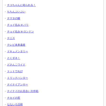
チコちゃんに叱られる！
ちちんぷいぷい
チマタの噺
チョイ住み in パリ
チョイ住み in ロンドン
テニス
テレビ未来遺産
ドキュメンタリー
とくダネ！
どさんこワイド
トットてれび
トリックハンター
ナイナイアンサー
ナイナイのお見合い大作戦
ナカイの窓
なないろ日和