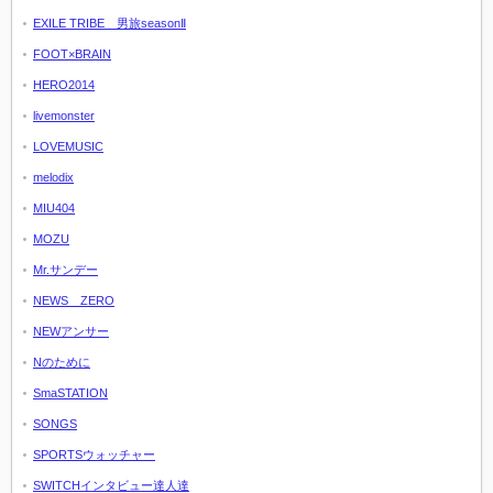
EXILE TRIBE 男旅seasonⅡ
FOOT×BRAIN
HERO2014
livemonster
LOVEMUSIC
melodix
MIU404
MOZU
Mr.サンデー
NEWS ZERO
NEWアンサー
Nのために
SmaSTATION
SONGS
SPORTSウォッチャー
SWITCHインタビュー達人達