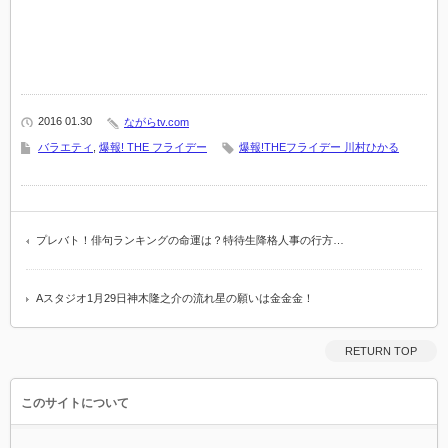
2016 01.30
ながらtv.com
バラエティ
,
爆報! THE フライデー
爆報!THEフライデー 川村ひかる
プレバト！俳句ランキングの命運は？特待生降格人事の行方…
Aスタジオ1月29日神木隆之介の流れ星の願いは金金金！
RETURN TOP
このサイトについて