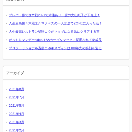
プレバト俳句炎帝戦2021で才能あり一度の犬山紙子が下克上！
人生最高佐々木蔵之介マクベスの一人芝居でZONEに入った話！
人生最高レストラン柴咲コウがマタギになる為にクリアする事
がっちりマンデーaideaはAAカーゴをマックに採用されて急成長
プロフェッショナル斎藤まゆキスヴィンは100年先の笑顔を造る
アーカイブ
2021年8月
2021年7月
2021年5月
2021年4月
2021年3月
2021年2月