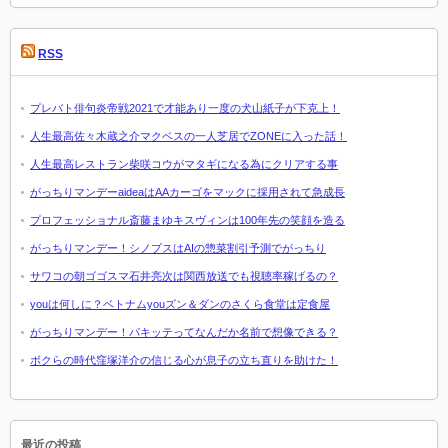
RSS
プレバト俳句炎帝戦2021で才能あり一度の犬山紙子が下克上！
人生最高佐々木蔵之介マクベスの一人芝居でZONEに入った話！
人生最高レストラン柴咲コウがマタギになる為にクリアする事
がっちりマンデーaideaはAAカーゴをマックに採用されて急成長
プロフェッショナル斎藤まゆキスヴィンは100年先の笑顔を造る
がっちりマンデー！シノプスはAIの惣菜割引予測でがっちり
サワコの朝ゴゴスマ石井亮次は関西放送でも視聴率稼げるの？
youは何しに？ベトナムyouズン＆ダンのさくら食堂は定食屋
がっちりマンデー！パキッテってなんだか名前で想像できる？
ボクらの時代窪塚洋介の信じる心が息子の立ち直りを助けた！
最近の投稿