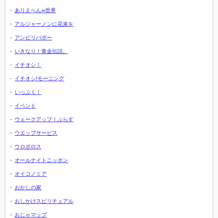
ありえへん∞世界
アルジャーノンに花束を
アンビリバボー
いきなり！黄金伝説。
イチオシ！
イチオシ!モーニング
いっぷく！
イベント
ウェークアップ！ぷらす
ウエッブサービス
ウロボロス
オールナイトニッポン
オイコノミア
おかしの家
おしかけスピリチュアル
おじゃマップ