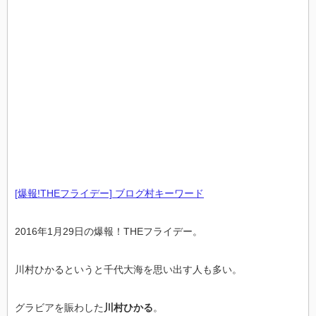
[爆報!THEフライデー] ブログ村キーワード
2016年1月29日の爆報！THEフライデー。
川村ひかるというと千代大海を思い出す人も多い。
グラビアを賑わした
川村ひかる
。