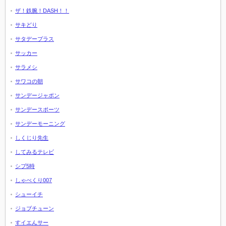
ザ！鉄腕！DASH！！
サキどり
サタデープラス
サッカー
サラメシ
サワコの朝
サンデージャポン
サンデースポーツ
サンデーモーニング
しくじり先生
してみるテレビ
シブ5時
しゃべくり007
シューイチ
ジョブチューン
すイエんサー