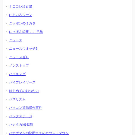
ナニコレ珍百景
にじいろジーン
ニッポンのミカタ
にっぽん縦断 こころ旅
ニュース
ニュースウオッチ9
ニュースゼロ
ノンストップ
バイキング
バイプレイヤーズ
はじめてのおつかい
バズリズム
パソコン遠隔操作事件
バックステージ
ハナタカ!優越館
バナナマンの決断までのカウントダウン