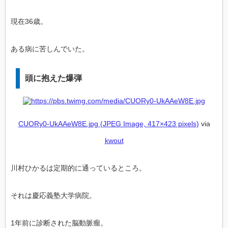
現在36歳。
ある病に苦しんでいた。
頭に抱えた爆弾
CUORy0-UkAAeW8E.jpg (JPEG Image, 417×423 pixels)
via
kwout
川村ひかるは定期的に通っているところ。
それは慶応義塾大学病院。
1年前に診断された脳動脈瘤。