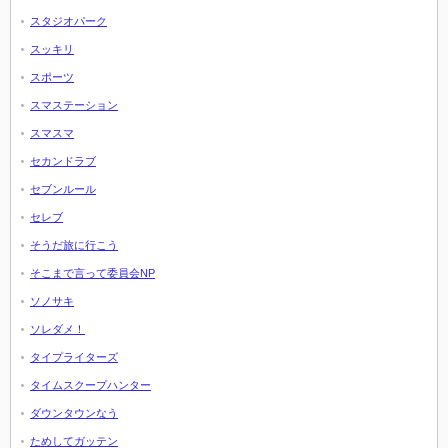
スタジオパーク
スッキリ
スポーツ
スマステーション
スマスマ
セカンドラブ
セブンルール
セレブ
そうだ旅に行こう
そこまで言って委員会NP
ソノサキ
ソレダメ！
タイプライターズ
タイムスクープハンター
ダウンタウンなう
ためしてガッテン