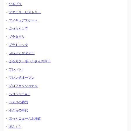
ひるブラ
ファミリーヒストリー
フィギュアスケート
ぶっちゃけ寺
ブラタモリ
プラトニック
ぶらぶらサタデー
ふるカフェ系ハルさんの休日
プレバト!!
フレンチオープン
プロフェッショナル
ペコジャニ∞！
ペテロの葬列
ボクらの時代
ほっとニュース北海道
ぼんくら