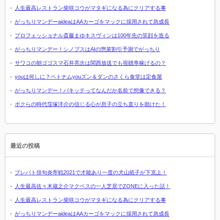
人生最高レストラン柴咲コウがマタギになる為にクリアする事
がっちりマンデーaideaはAAカーゴをマックに採用されて急成長
プロフェッショナル斎藤まゆキスヴィンは100年先の笑顔を造る
がっちりマンデー！シノプスはAIの惣菜割引予測でがっちり
サワコの朝ゴゴスマ石井亮次は関西放送でも視聴率稼げるの？
youは何しに？ベトナムyouズン＆ダンのさくら食堂は定食屋
がっちりマンデー！パキッテってなんだか名前で想像できる？
ボクらの時代窪塚洋介の信じる心が息子の立ち直りを助けた！
最近の投稿
プレバト俳句炎帝戦2021で才能あり一度の犬山紙子が下克上！
人生最高佐々木蔵之介マクベスの一人芝居でZONEに入った話！
人生最高レストラン柴咲コウがマタギになる為にクリアする事
がっちりマンデーaideaはAAカーゴをマックに採用されて急成長