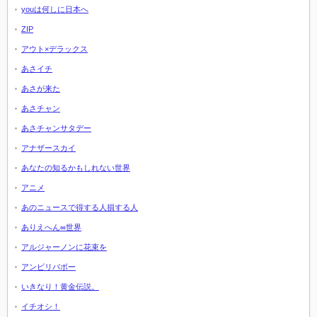
youは何しに日本へ
ZIP
アウト×デラックス
あさイチ
あさが来た
あさチャン
あさチャンサタデー
アナザースカイ
あなたの知るかもしれない世界
アニメ
あのニュースで得する人損する人
ありえへん∞世界
アルジャーノンに花束を
アンビリバボー
いきなり！黄金伝説。
イチオシ！