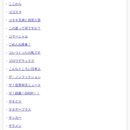
ここから
ゴゴスマ
コタキ兄弟と四苦八苦
この差って何ですか？
コマーシャル
ごめんね青春！
コレつくったの私です
ゴロウデラックス
こんなところに日本人
ザ・ノンフィクション
ザ！世界仰天ニュース
ザ！鉄腕！DASH！！
サキどり
サタデープラス
サッカー
サラメシ