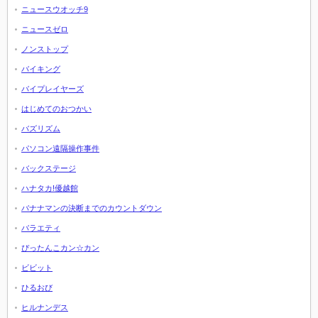
ニュースウオッチ9
ニュースゼロ
ノンストップ
バイキング
バイプレイヤーズ
はじめてのおつかい
バズリズム
パソコン遠隔操作事件
バックステージ
ハナタカ!優越館
バナナマンの決断までのカウントダウン
バラエティ
ぴったんこカン☆カン
ビビット
ひるおび
ヒルナンデス