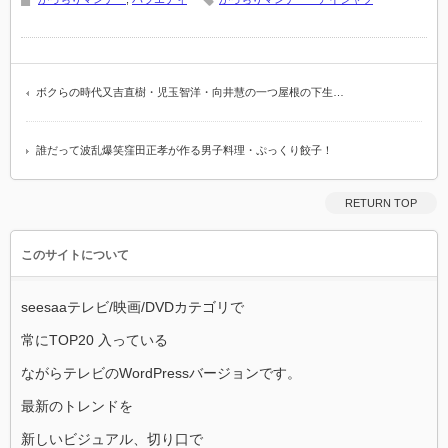
ボクらの時代又吉直樹・児玉智洋・向井慧の一つ屋根の下生…
誰だって波乱爆笑窪田正孝が作る男子料理・ぷっくり餃子！
RETURN TOP
このサイトについて
seesaaテレビ/映画/DVDカテゴリで
常にTOP20 入っている
ながらテレビのWordPressバージョンです。
最新のトレンドを
新しいビジュアル、切り口で