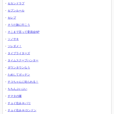
セカンドラブ
セブンルール
セレブ
そうだ旅に行こう
そこまで言って委員会NP
ソノサキ
ソレダメ！
タイプライターズ
タイムスクープハンター
ダウンタウンなう
ためしてガッテン
チコちゃんに叱られる！
ちちんぷいぷい
チマタの噺
チョイ住み in パリ
チョイ住み in ロンドン