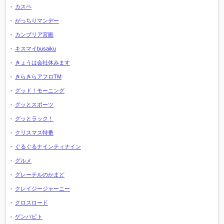
カスペ
がっちりマンデー
カンブリア宮殿
キスマイbusaiku
きょうは会社休みます
きらきらアフロTM
グッド！モーニング
グッとスポーツ
グッとラック！
クリスマス特番
ぐるぐるナインティナイン
グルメ
グレーテルのかまど
クレイジージャーニー
クロスロード
ゲンバビト