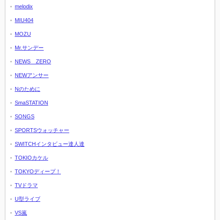
melodix
MIU404
MOZU
Mr.サンデー
NEWS ZERO
NEWアンサー
Nのために
SmaSTATION
SONGS
SPORTSウォッチャー
SWITCHインタビュー達人達
TOKIOカケル
TOKYOディープ！
TVドラマ
U型ライブ
VS嵐