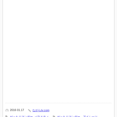
2016 01.17
ながらtv.com
がっちりマンデー
,
バラエティ
がっちりマンデー アイシャツ