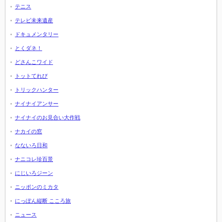
テニス
テレビ未来遺産
ドキュメンタリー
とくダネ！
どさんこワイド
トットてれび
トリックハンター
ナイナイアンサー
ナイナイのお見合い大作戦
ナカイの窓
なないろ日和
ナニコレ珍百景
にじいろジーン
ニッポンのミカタ
にっぽん縦断 こころ旅
ニュース