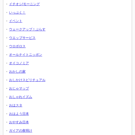
イチオシ!モーニング
いっぷく！
イベント
ウェークアップ！ぷらす
ウエッブサービス
ウロボロス
オールナイトニッポン
オイコノミア
おかしの家
おしかけスピリチュアル
おじゃマップ
おしゃれイズム
おはスタ
おはよう日本
おやすみ日本
ガイアの夜明け