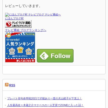
レビューしていきます。
にほんブログ村
テレビ番組 ブログランキングへ
RSS
プレバト俳句炎帝戦2021で才能あり一度の犬山紙子が下克上！
人生最高佐々木蔵之介マクベスの一人芝居でZONEに入った話！