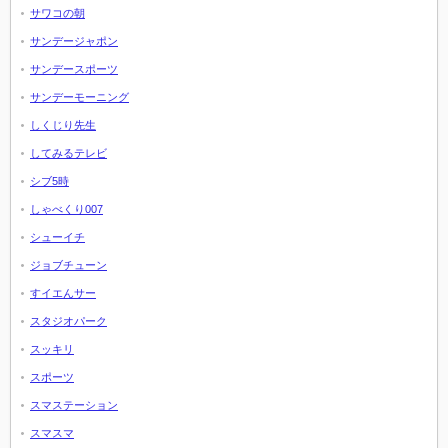
サワコの朝
サンデージャポン
サンデースポーツ
サンデーモーニング
しくじり先生
してみるテレビ
シブ5時
しゃべくり007
シューイチ
ジョブチューン
すイエんサー
スタジオパーク
スッキリ
スポーツ
スマステーション
スマスマ