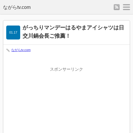
rss
m
がっちりマンデーはるやまアイシャツは日
01.17
交川鍋会長ご推薦！
ながらtv.com
スポンサーリンク