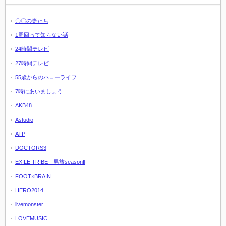
〇〇の妻たち
1周回って知らない話
24時間テレビ
27時間テレビ
55歳からのハローライフ
7時にあいましょう
AKB48
Astudio
ATP
DOCTORS3
EXILE TRIBE 男旅seasonⅡ
FOOT×BRAIN
HERO2014
livemonster
LOVEMUSIC