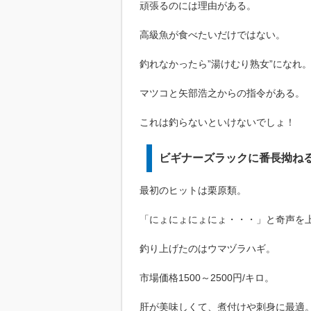
頑張るのには理由がある。
高級魚が食べたいだけではない。
釣れなかったら”湯けむり熟女”になれ
マツコと矢部浩之からの指令がある。
これは釣らないといけないでしょ！
ビギナーズラックに番長拗ね
最初のヒットは栗原類。
「にょにょにょにょ・・・」と奇声を
釣り上げたのはウマヅラハギ。
市場価格1500～2500円/キロ。
肝が美味しくて、煮付けや刺身に最適