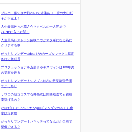
プレバト俳句炎帝戦2021で才能あり一度の犬山紙
子が下克上！
人生最高佐々木蔵之介マクベスの一人芝居で
ZONEに入った話！
人生最高レストラン柴咲コウがマタギになる為に
クリアする事
がっちりマンデーaideaはAAカーゴをマックに採用
されて急成長
プロフェッショナル斎藤まゆキスヴィンは100年先
の笑顔を造る
がっちりマンデー！シノプスはAIの惣菜割引予測
でがっちり
サワコの朝ゴゴスマ石井亮次は関西放送でも視聴
率稼げるの？
youは何しに？ベトナムyouズン＆ダンのさくら食
堂は定食屋
がっちりマンデー！パキッテってなんだか名前で
想像できる？