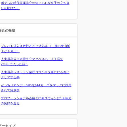
ボクらの時代窪塚洋介の信じる心が息子の立ち直
りを助けた！
最近の投稿
プレバト俳句炎帝戦2021で才能あり一度の犬山紙
子が下克上！
人生最高佐々木蔵之介マクベスの一人芝居で
ZONEに入った話！
人生最高レストラン柴咲コウがマタギになる為に
クリアする事
がっちりマンデーaideaはAAカーゴをマックに採用
されて急成長
プロフェッショナル斎藤まゆキスヴィンは100年先
の笑顔を造る
アーカイブ