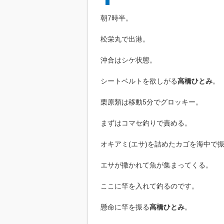
朝7時半。
松栄丸で出港。
沖合はシケ状態。
シートベルトを欲しがる
高橋ひとみ
。
栗原類は移動5分でグロッキー。
まずはコマセ釣りで責める。
オキアミ(エサ)を詰めたカゴを海中で
エサが撒かれて魚が集まってくる。
ここに竿を入れて釣るのです。
懸命に竿を振る
高橋ひとみ
。