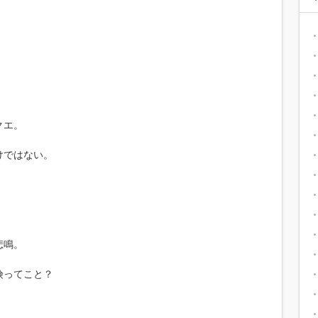
クエ。
けではない。
悲鳴。
険ってこと？