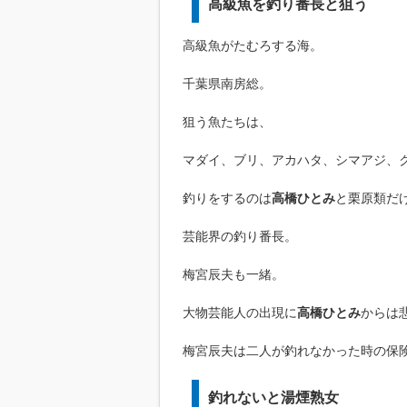
高級魚を釣り番長と狙う
高級魚がたむろする海。
千葉県南房総。
狙う魚たちは、
マダイ、ブリ、アカハタ、シマアジ、
釣りをするのは
高橋ひとみ
と栗原類だ
芸能界の釣り番長。
梅宮辰夫も一緒。
大物芸能人の出現に
高橋ひとみ
からは
梅宮辰夫は二人が釣れなかった時の保
釣れないと湯煙熟女