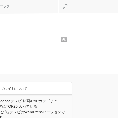
検索
マップ
rss
このサイトについて
seesaaテレビ/映画/DVDカテゴリで
常にTOP20 入っている
ながらテレビのWordPressバージョンで
す。