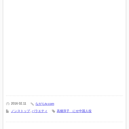
2016 02.11
ながらtv.com
ノンストップ
,
バラエティ
高畑淳子 にせ中国人役