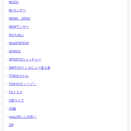
MOZU
Mr.サンデー
NEWS ZERO
NEWアンサー
Nのために
SmaSTATION
SONGS
SPORTSウォッチャー
SWITCHインタビュー達人達
TOKIOカケル
TOKYOディープ！
TVドラマ
U型ライブ
VS嵐
youは何しに日本へ
ZIP