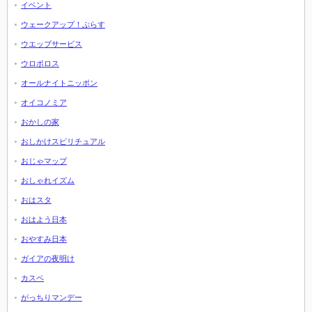
イベント
ウェークアップ！ぷらす
ウエッブサービス
ウロボロス
オールナイトニッポン
オイコノミア
おかしの家
おしかけスピリチュアル
おじゃマップ
おしゃれイズム
おはスタ
おはよう日本
おやすみ日本
ガイアの夜明け
カスペ
がっちりマンデー