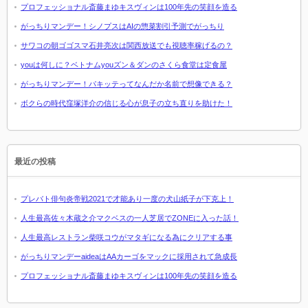
プロフェッショナル斎藤まゆキスヴィンは100年先の笑顔を造る
がっちりマンデー！シノプスはAIの惣菜割引予測でがっちり
サワコの朝ゴゴスマ石井亮次は関西放送でも視聴率稼げるの？
youは何しに？ベトナムyouズン＆ダンのさくら食堂は定食屋
がっちりマンデー！パキッテってなんだか名前で想像できる？
ボクらの時代窪塚洋介の信じる心が息子の立ち直りを助けた！
最近の投稿
プレバト俳句炎帝戦2021で才能あり一度の犬山紙子が下克上！
人生最高佐々木蔵之介マクベスの一人芝居でZONEに入った話！
人生最高レストラン柴咲コウがマタギになる為にクリアする事
がっちりマンデーaideaはAAカーゴをマックに採用されて急成長
プロフェッショナル斎藤まゆキスヴィンは100年先の笑顔を造る