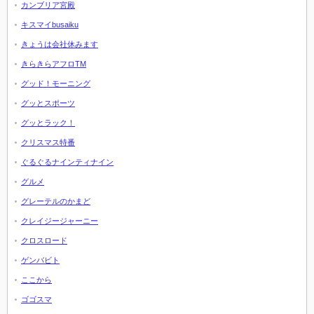
カンブリア宮殿
キスマイbusaiku
きょうは会社休みます
きらきらアフロTM
グッド！モーニング
グッとスポーツ
グッとラック！
クリスマス特番
ぐるぐるナインティナイン
グルメ
グレーテルのかまど
クレイジージャーニー
クロスロード
ゲンバビト
ここから
ゴゴスマ