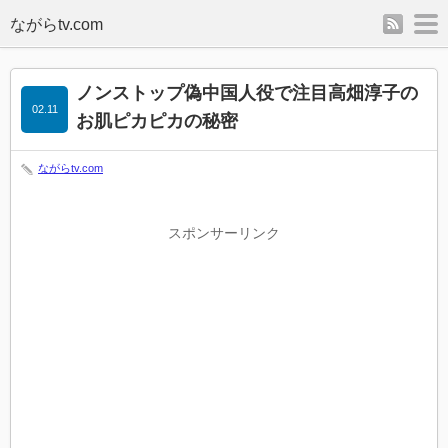
rss
m
ノンストップ偽中国人役で注目高畑淳子の
02.11
お肌ピカピカの秘密
ながらtv.com
スポンサーリンク