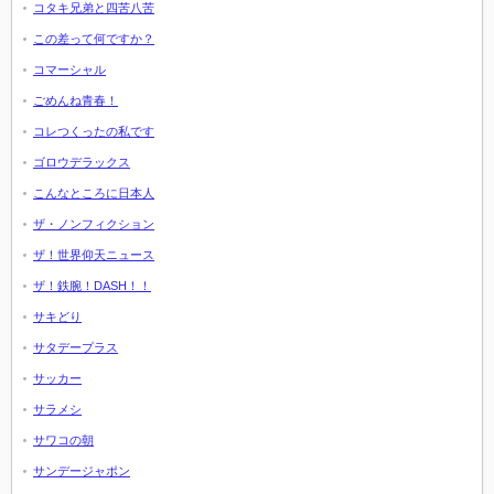
コタキ兄弟と四苦八苦
この差って何ですか？
コマーシャル
ごめんね青春！
コレつくったの私です
ゴロウデラックス
こんなところに日本人
ザ・ノンフィクション
ザ！世界仰天ニュース
ザ！鉄腕！DASH！！
サキどり
サタデープラス
サッカー
サラメシ
サワコの朝
サンデージャポン