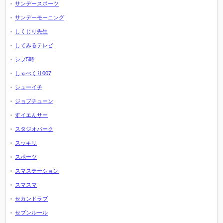
サンデースポーツ
サンデーモーニング
しくじり先生
してみるテレビ
シブ5時
しゃべくり007
シューイチ
ジョブチューン
すイエんサー
スタジオパーク
スッキリ
スポーツ
スマステーション
スマスマ
セカンドラブ
セブンルール