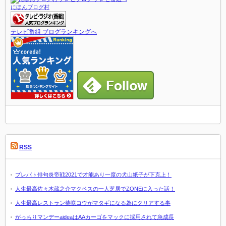
にほんブログ村
テレビ番組 ブログランキングへ
RSS
プレバト俳句炎帝戦2021で才能あり一度の犬山紙子が下克上！
人生最高佐々木蔵之介マクベスの一人芝居でZONEに入った話！
人生最高レストラン柴咲コウがマタギになる為にクリアする事
がっちりマンデーaideaはAAカーゴをマックに採用されて急成長