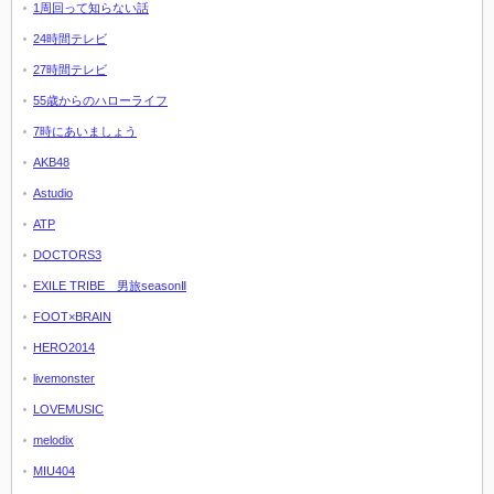
1周回って知らない話
24時間テレビ
27時間テレビ
55歳からのハローライフ
7時にあいましょう
AKB48
Astudio
ATP
DOCTORS3
EXILE TRIBE 男旅seasonⅡ
FOOT×BRAIN
HERO2014
livemonster
LOVEMUSIC
melodix
MIU404