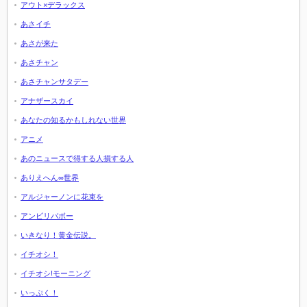
アウト×デラックス
あさイチ
あさが来た
あさチャン
あさチャンサタデー
アナザースカイ
あなたの知るかもしれない世界
アニメ
あのニュースで得する人損する人
ありえへん∞世界
アルジャーノンに花束を
アンビリバボー
いきなり！黄金伝説。
イチオシ！
イチオシ!モーニング
いっぷく！