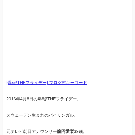
[爆報!THEフライデー] ブログ村キーワード
2016年4月8日の爆報!THEフライデー。
スウェーデン生まれのバイリンガル。
元テレビ朝日アナウンサー
龍円愛梨
39歳。