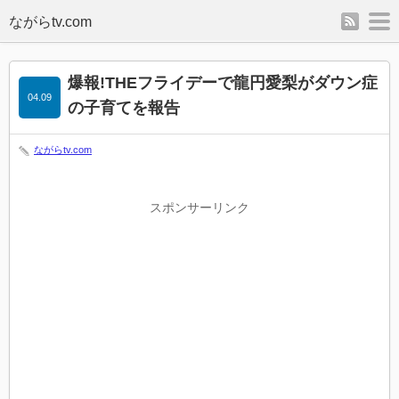
rss
m
爆報!THEフライデーで龍円愛梨がダウン症
04.09
の子育てを報告
ながらtv.com
スポンサーリンク