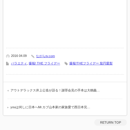
2016 04.09
ながらtv.com
バラエティ
,
爆報! THE フライデー
爆報!THEフライデー 龍円愛梨
アウトデラックス井上公造が語る！謝罪会見の手本は大鶴義…
youは何しに日本へMr.カブ山本家の家族愛で西日本完…
RETURN TOP