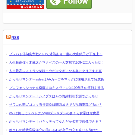
RSS
プレバト俳句炎帝戦2021で才能あり一度の犬山紙子が下克上！
人生最高佐々木蔵之介マクベスの一人芝居でZONEに入った話！
人生最高レストラン柴咲コウがマタギになる為にクリアする事
がっちりマンデーaideaはAAカーゴをマックに採用されて急成長
プロフェッショナル斎藤まゆキスヴィンは100年先の笑顔を造る
がっちりマンデー！シノプスはAIの惣菜割引予測でがっちり
サワコの朝ゴゴスマ石井亮次は関西放送でも視聴率稼げるの？
youは何しに？ベトナムyouズン＆ダンのさくら食堂は定食屋
がっちりマンデー！パキッテってなんだか名前で想像できる？
ボクらの時代窪塚洋介の信じる心が息子の立ち直りを助けた！