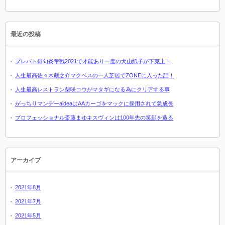
最近の投稿
プレバト俳句炎帝戦2021で才能あり一度の犬山紙子が下克上！
人生最高佐々木蔵之介マクベスの一人芝居でZONEに入った話！
人生最高レストラン柴咲コウがマタギになる為にクリアする事
がっちりマンデーaideaはAAカーゴをマックに採用されて急成長
プロフェッショナル斎藤まゆキスヴィンは100年先の笑顔を造る
アーカイブ
2021年8月
2021年7月
2021年5月