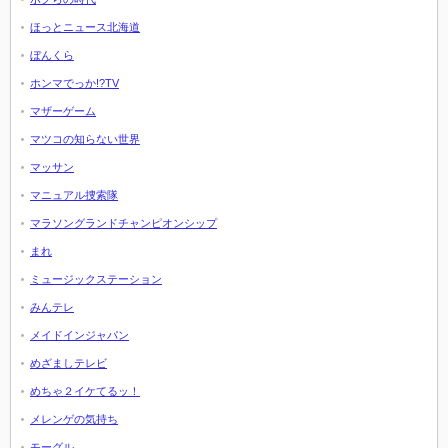
ほっとニュース北海道
ぼんくら
ホンマでっか!?TV
マザーゲーム
マツコの知らない世界
マッサン
マニュアル捜索隊
マラソングランドチャンピオンシップ
まれ
ミュージックステーション
みんテレ
メイドインジャパン
めざましテレビ
めちゃ２イケてるッ！
メレンゲの気持ち
モーグル