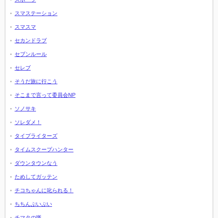
スマステーション
スマスマ
セカンドラブ
セブンルール
セレブ
そうだ旅に行こう
そこまで言って委員会NP
ソノサキ
ソレダメ！
タイプライターズ
タイムスクープハンター
ダウンタウンなう
ためしてガッテン
チコちゃんに叱られる！
ちちんぷいぷい
チマタの噺