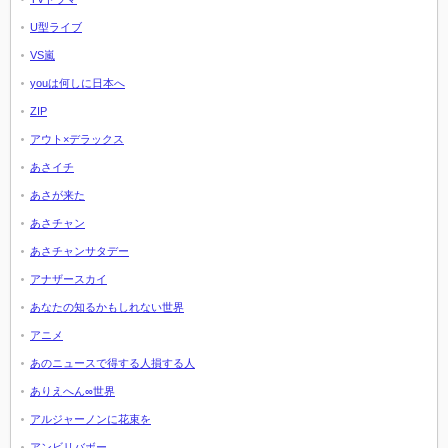
U型ライブ
VS嵐
youは何しに日本へ
ZIP
アウト×デラックス
あさイチ
あさが来た
あさチャン
あさチャンサタデー
アナザースカイ
あなたの知るかもしれない世界
アニメ
あのニュースで得する人損する人
ありえへん∞世界
アルジャーノンに花束を
アンビリバボー