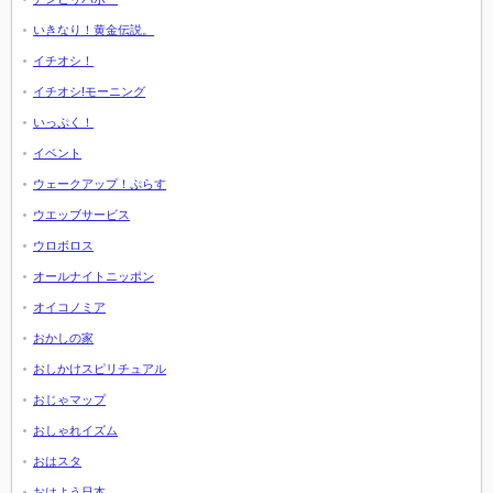
いきなり！黄金伝説。
イチオシ！
イチオシ!モーニング
いっぷく！
イベント
ウェークアップ！ぷらす
ウエッブサービス
ウロボロス
オールナイトニッポン
オイコノミア
おかしの家
おしかけスピリチュアル
おじゃマップ
おしゃれイズム
おはスタ
おはよう日本