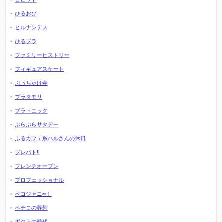
ひるおび
ヒルナンデス
ひるブラ
ファミリーヒストリー
フィギュアスケート
ぶっちゃけ寺
ブラタモリ
プラトニック
ぶらぶらサタデー
ふるカフェ系ハルさんの休日
プレバト!!
フレンチオープン
プロフェッショナル
ペコジャニ∞！
ペテロの葬列
ボクらの時代