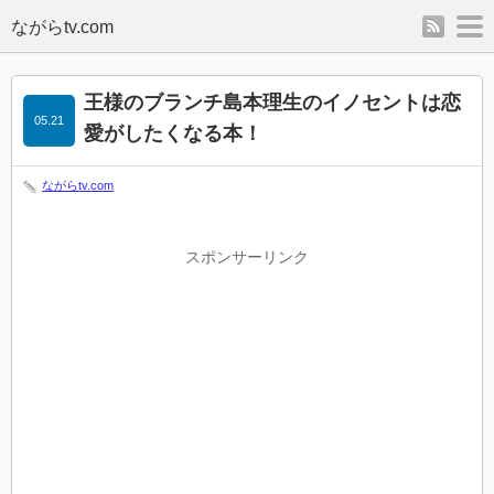
rss
m
王様のブランチ島本理生のイノセントは恋
05.21
愛がしたくなる本！
ながらtv.com
スポンサーリンク