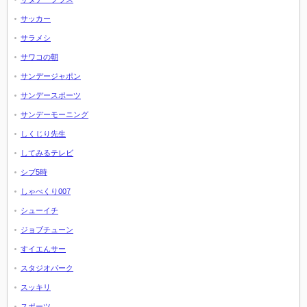
サッカー
サラメシ
サワコの朝
サンデージャポン
サンデースポーツ
サンデーモーニング
しくじり先生
してみるテレビ
シブ5時
しゃべくり007
シューイチ
ジョブチューン
すイエんサー
スタジオパーク
スッキリ
スポーツ