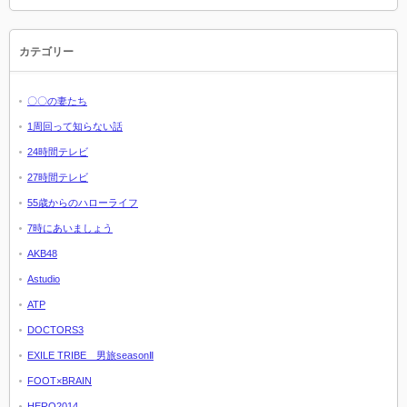
カテゴリー
〇〇の妻たち
1周回って知らない話
24時間テレビ
27時間テレビ
55歳からのハローライフ
7時にあいましょう
AKB48
Astudio
ATP
DOCTORS3
EXILE TRIBE 男旅seasonⅡ
FOOT×BRAIN
HERO2014