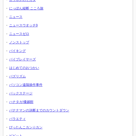
にっぽん縦断 こころ旅
ニュース
ニュースウオッチ9
ニュースゼロ
ノンストップ
バイキング
バイプレイヤーズ
はじめてのおつかい
バズリズム
パソコン遠隔操作事件
バックステージ
ハナタカ!優越館
バナナマンの決断までのカウントダウン
バラエティ
ぴったんこカン☆カン
ビビット