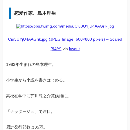
恋愛作家、島本理生
Ciu3UYjU4AAGrik.jpg (JPEG Image, 600×800 pixels) – Scaled
(94%)
via
kwout
1983年生まれの島本理生。
小学生から小説を書きはじめる。
高校在学中に芥川龍之介賞候補に。
「ナラタージュ」で注目。
累計発行部数は35万。