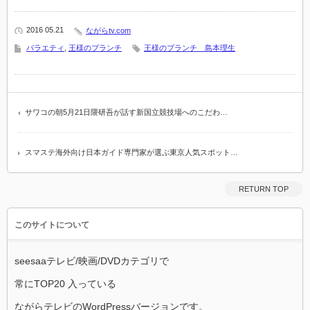
2016 05.21
ながらtv.com
バラエティ
,
王様のブランチ
王様のブランチ 島本理生
サワコの朝5月21日隈研吾が話す新国立競技場へのこだわ…
スマステ海外向け日本ガイド専門家が選ぶ東京人気スポット…
RETURN TOP
このサイトについて
seesaaテレビ/映画/DVDカテゴリで
常にTOP20 入っている
ながらテレビのWordPressバージョンです。