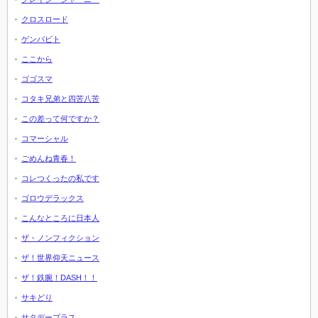
クロスロード
ゲンバビト
ここから
ゴゴスマ
コタキ兄弟と四苦八苦
この差って何ですか？
コマーシャル
ごめんね青春！
コレつくったの私です
ゴロウデラックス
こんなところに日本人
ザ・ノンフィクション
ザ！世界仰天ニュース
ザ！鉄腕！DASH！！
サキどり
サタデープラス