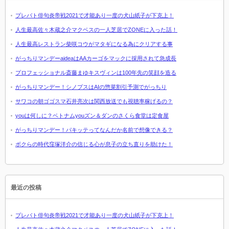
プレバト俳句炎帝戦2021で才能あり一度の犬山紙子が下克上！
人生最高佐々木蔵之介マクベスの一人芝居でZONEに入った話！
人生最高レストラン柴咲コウがマタギになる為にクリアする事
がっちりマンデーaideaはAAカーゴをマックに採用されて急成長
プロフェッショナル斎藤まゆキスヴィンは100年先の笑顔を造る
がっちりマンデー！シノプスはAIの惣菜割引予測でがっちり
サワコの朝ゴゴスマ石井亮次は関西放送でも視聴率稼げるの？
youは何しに？ベトナムyouズン＆ダンのさくら食堂は定食屋
がっちりマンデー！パキッテってなんだか名前で想像できる？
ボクらの時代窪塚洋介の信じる心が息子の立ち直りを助けた！
最近の投稿
プレバト俳句炎帝戦2021で才能あり一度の犬山紙子が下克上！