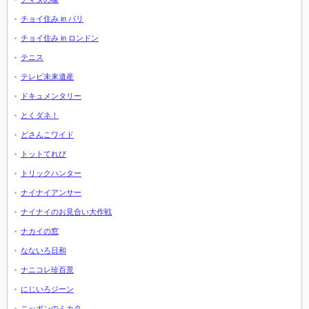
チョイ住み in パリ
チョイ住み in ロンドン
テニス
テレビ未来遺産
ドキュメンタリー
とくダネ！
どさんこワイド
トットてれび
トリックハンター
ナイナイアンサー
ナイナイのお見合い大作戦
ナカイの窓
なないろ日和
ナニコレ珍百景
にじいろジーン
ニッポンのミカタ