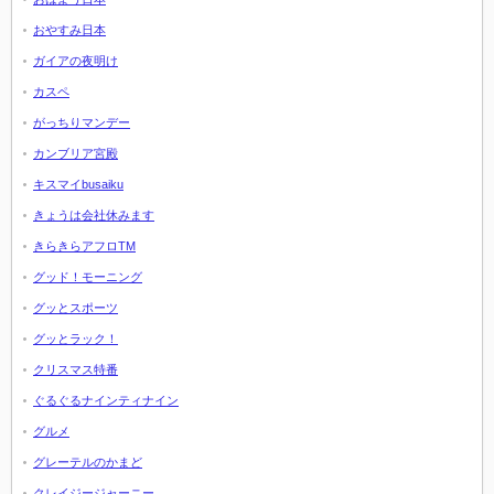
おやすみ日本
ガイアの夜明け
カスペ
がっちりマンデー
カンブリア宮殿
キスマイbusaiku
きょうは会社休みます
きらきらアフロTM
グッド！モーニング
グッとスポーツ
グッとラック！
クリスマス特番
ぐるぐるナインティナイン
グルメ
グレーテルのかまど
クレイジージャーニー