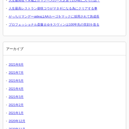
人生最高佐々木蔵之介マクベスの一人芝居でZONEに入った話！
人生最高レストラン柴咲コウがマタギになる為にクリアする事
がっちりマンデーaideaはAAカーゴをマックに採用されて急成長
プロフェッショナル斎藤まゆキスヴィンは100年先の笑顔を造る
アーカイブ
2021年8月
2021年7月
2021年5月
2021年4月
2021年3月
2021年2月
2021年1月
2020年12月