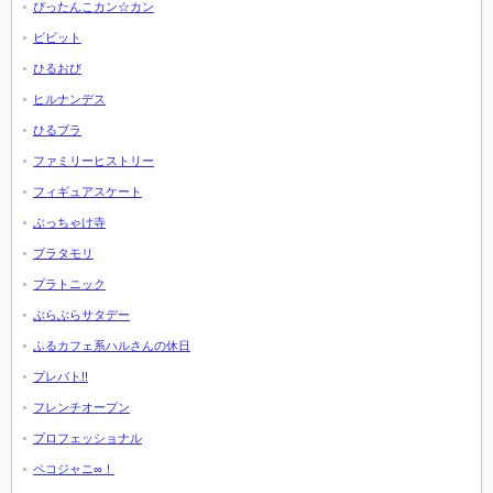
ぴったんこカン☆カン
ビビット
ひるおび
ヒルナンデス
ひるブラ
ファミリーヒストリー
フィギュアスケート
ぶっちゃけ寺
ブラタモリ
プラトニック
ぶらぶらサタデー
ふるカフェ系ハルさんの休日
プレバト!!
フレンチオープン
プロフェッショナル
ペコジャニ∞！