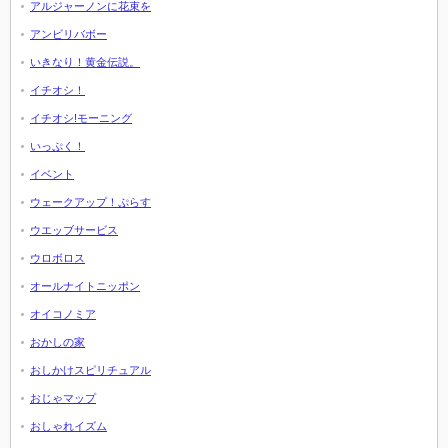
アルジャーノンに花束を
アンビリバボー
いきなり！黄金伝説。
イチオシ！
イチオシ!モーニング
いっぷく！
イベント
ウェークアップ！ぷらす
ウエッブサービス
ウロボロス
オールナイトニッポン
オイコノミア
おかしの家
おしかけスピリチュアル
おじゃマップ
おしゃれイズム