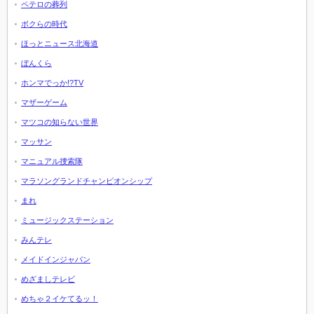
ペテロの葬列
ボクらの時代
ほっとニュース北海道
ぼんくら
ホンマでっか!?TV
マザーゲーム
マツコの知らない世界
マッサン
マニュアル捜索隊
マラソングランドチャンピオンシップ
まれ
ミュージックステーション
みんテレ
メイドインジャパン
めざましテレビ
めちゃ２イケてるッ！