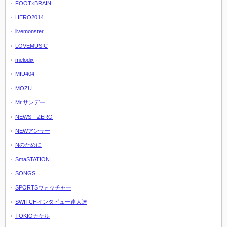
FOOT×BRAIN
HERO2014
livemonster
LOVEMUSIC
melodix
MIU404
MOZU
Mr.サンデー
NEWS ZERO
NEWアンサー
Nのために
SmaSTATION
SONGS
SPORTSウォッチャー
SWITCHインタビュー達人達
TOKIOカケル