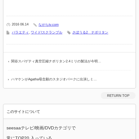
2016 06.14
ながらtv.com
バラエティ
,
ワイド!スクランブル
さぼうる2 ナポリタン
関谷スパゲティ真空圧縮ナポリタン2.4ミリの製法が今明…
ハマケンがAgatha母念願のスタジオパークに出演しミ…
RETURN TOP
このサイトについて
seesaaテレビ/映画/DVDカテゴリで
常にTOP20 入っている