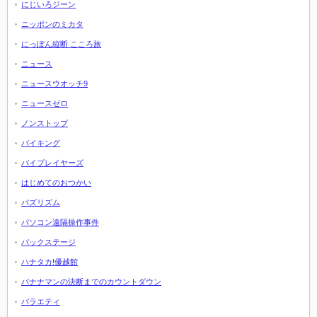
にじいろジーン
ニッポンのミカタ
にっぽん縦断 こころ旅
ニュース
ニュースウオッチ9
ニュースゼロ
ノンストップ
バイキング
バイプレイヤーズ
はじめてのおつかい
バズリズム
パソコン遠隔操作事件
バックステージ
ハナタカ!優越館
バナナマンの決断までのカウントダウン
バラエティ