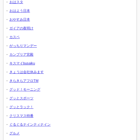
おはスタ
おはよう日本
おやすみ日本
ガイアの夜明け
カスペ
がっちりマンデー
カンブリア宮殿
キスマイbusaiku
きょうは会社休みます
きらきらアフロTM
グッド！モーニング
グッとスポーツ
グッとラック！
クリスマス特番
ぐるぐるナインティナイン
グルメ