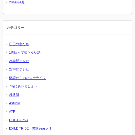
2014年4月
カテゴリー
〇〇の妻たち
1周回って知らない話
24時間テレビ
27時間テレビ
55歳からのハローライフ
7時にあいましょう
AKB48
Astudio
ATP
DOCTORS3
EXILE TRIBE 男旅seasonⅡ