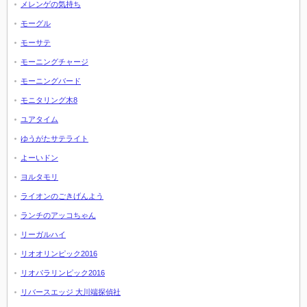
メレンゲの気持ち
モーグル
モーサテ
モーニングチャージ
モーニングバード
モニタリング木8
ユアタイム
ゆうがたサテライト
よーいドン
ヨルタモリ
ライオンのごきげんよう
ランチのアッコちゃん
リーガルハイ
リオオリンピック2016
リオパラリンピック2016
リバースエッジ 大川端探偵社