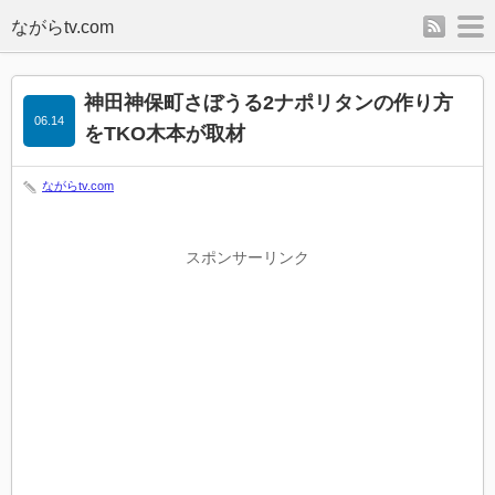
rss
m
神田神保町さぼうる2ナポリタンの作り方
06.14
をTKO木本が取材
ながらtv.com
スポンサーリンク