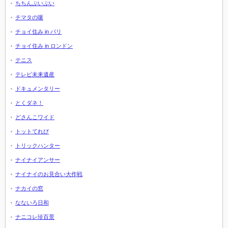
ちちんぷいぷい
チマタの噺
チョイ住み in パリ
チョイ住み in ロンドン
テニス
テレビ未来遺産
ドキュメンタリー
とくダネ！
どさんこワイド
トットてれび
トリックハンター
ナイナイアンサー
ナイナイのお見合い大作戦
ナカイの窓
なないろ日和
ナニコレ珍百景