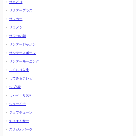
サキどり
サタデープラス
サッカー
サラメシ
サワコの朝
サンデージャポン
サンデースポーツ
サンデーモーニング
しくじり先生
してみるテレビ
シブ5時
しゃべくり007
シューイチ
ジョブチューン
すイエんサー
スタジオパーク