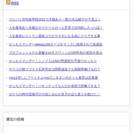
RSS
プレバト俳句炎帝戦2021で才能あり一度の犬山紙子が下克上！
人生最高佐々木蔵之介マクベスの一人芝居でZONEに入った話！
人生最高レストラン柴咲コウがマタギになる為にクリアする事
がっちりマンデーaideaはAAカーゴをマックに採用されて急成長
プロフェッショナル斎藤まゆキスヴィンは100年先の笑顔を造る
がっちりマンデー！シノプスはAIの惣菜割引予測でがっちり
サワコの朝ゴゴスマ石井亮次は関西放送でも視聴率稼げるの？
youは何しに？ベトナムyouズン＆ダンのさくら食堂は定食屋
がっちりマンデー！パキッテってなんだか名前で想像できる？
ボクらの時代窪塚洋介の信じる心が息子の立ち直りを助けた！
最近の投稿