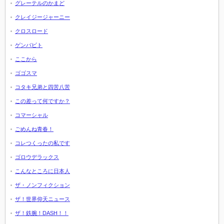
グレーテルのかまど
クレイジージャーニー
クロスロード
ゲンバビト
ここから
ゴゴスマ
コタキ兄弟と四苦八苦
この差って何ですか？
コマーシャル
ごめんね青春！
コレつくったの私です
ゴロウデラックス
こんなところに日本人
ザ・ノンフィクション
ザ！世界仰天ニュース
ザ！鉄腕！DASH！！