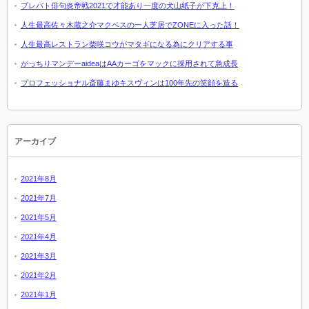
プレバト俳句炎帝戦2021で才能あり一度の犬山紙子が下克上！
人生最高佐々木蔵之介マクベスの一人芝居でZONEに入った話！
人生最高レストラン柴咲コウがマタギになる為にクリアする事
がっちりマンデーaideaはAAカーゴをマックに採用されて急成長
プロフェッショナル斎藤まゆキスヴィンは100年先の笑顔を造る
アーカイブ
2021年8月
2021年7月
2021年5月
2021年4月
2021年3月
2021年2月
2021年1月