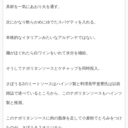
具材を一気にあおり火を通す。
次にかなり軟らかめにゆでたスパゲティを入れる。
本格的なイタリアンみたいなアルデンテではない。
麺がほぐれたら白ワインをいれて水分を補給。
そうしてナポリタンソースとケチャップを同時投入。
さぼうる2のミートソースはハインツ製と料理長甲斐豊氏は以前
雑誌で述べているところから、このナポリタンソースもハインツ
製と推測。
このナポリタンソースに肉の脂身を足して小麦粉でとろみをつけ
たのが、さぼうる２オリジナル。