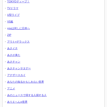
TOKYOディープ！
TVドラマ
U型ライブ
VS嵐
youは何しに日本へ
ZIP
アウト×デラックス
あさイチ
あさが来た
あさチャン
あさチャンサタデー
アナザースカイ
あなたの知るかもしれない世界
アニメ
あのニュースで得する人損する人
ありえへん∞世界