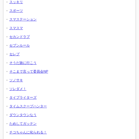
スッキリ
スポーツ
スマステーション
スマスマ
セカンドラブ
セブンルール
セレブ
そうだ旅に行こう
そこまで言って委員会NP
ソノサキ
ソレダメ！
タイプライターズ
タイムスクープハンター
ダウンタウンなう
ためしてガッテン
チコちゃんに叱られる！