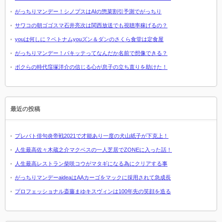
がっちりマンデー！シノプスはAIの惣菜割引予測でがっちり
サワコの朝ゴゴスマ石井亮次は関西放送でも視聴率稼げるの？
youは何しに？ベトナムyouズン＆ダンのさくら食堂は定食屋
がっちりマンデー！パキッテってなんだか名前で想像できる？
ボクらの時代窪塚洋介の信じる心が息子の立ち直りを助けた！
最近の投稿
プレバト俳句炎帝戦2021で才能あり一度の犬山紙子が下克上！
人生最高佐々木蔵之介マクベスの一人芝居でZONEに入った話！
人生最高レストラン柴咲コウがマタギになる為にクリアする事
がっちりマンデーaideaはAAカーゴをマックに採用されて急成長
プロフェッショナル斎藤まゆキスヴィンは100年先の笑顔を造る