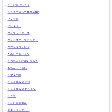
そうだ旅に行こう
そこまで言って委員会NP
ソノサキ
ソレダメ！
タイプライターズ
タイムスクープハンター
ダウンタウンなう
ためしてガッテン
チコちゃんに叱られる！
ちちんぷいぷい
チマタの噺
チョイ住み in パリ
チョイ住み in ロンドン
テニス
テレビ未来遺産
ドキュメンタリー