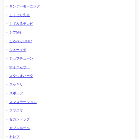
サンデーモーニング
しくじり先生
してみるテレビ
シブ5時
しゃべくり007
シューイチ
ジョブチューン
すイエんサー
スタジオパーク
スッキリ
スポーツ
スマステーション
スマスマ
セカンドラブ
セブンルール
セレブ