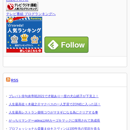
テレビ番組 ブログランキングへ
RSS
プレバト俳句炎帝戦2021で才能あり一度の犬山紙子が下克上！
人生最高佐々木蔵之介マクベスの一人芝居でZONEに入った話！
人生最高レストラン柴咲コウがマタギになる為にクリアする事
がっちりマンデーaideaはAAカーゴをマックに採用されて急成長
プロフェッショナル斎藤まゆキスヴィンは100年先の笑顔を造る