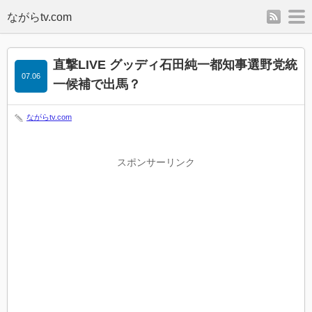
rss
m
直撃LIVE グッディ石田純一都知事選野党統
07.06
一候補で出馬？
ながらtv.com
スポンサーリンク