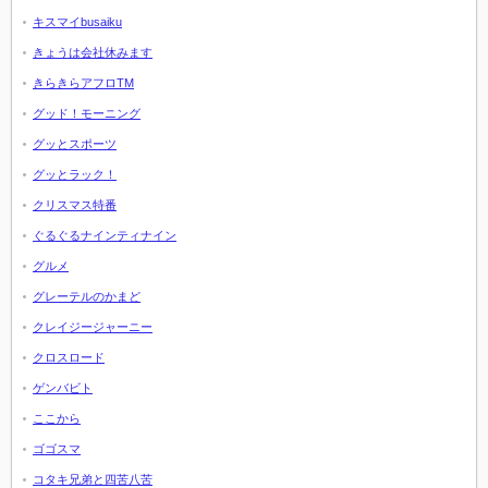
キスマイbusaiku
きょうは会社休みます
きらきらアフロTM
グッド！モーニング
グッとスポーツ
グッとラック！
クリスマス特番
ぐるぐるナインティナイン
グルメ
グレーテルのかまど
クレイジージャーニー
クロスロード
ゲンバビト
ここから
ゴゴスマ
コタキ兄弟と四苦八苦