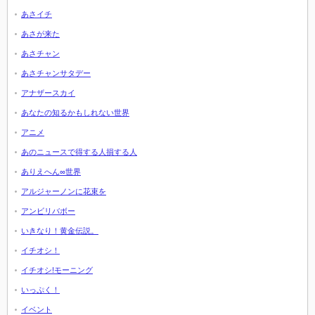
あさイチ
あさが来た
あさチャン
あさチャンサタデー
アナザースカイ
あなたの知るかもしれない世界
アニメ
あのニュースで得する人損する人
ありえへん∞世界
アルジャーノンに花束を
アンビリバボー
いきなり！黄金伝説。
イチオシ！
イチオシ!モーニング
いっぷく！
イベント