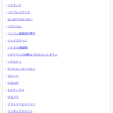
バイキング
バイプレイヤーズ
はじめてのおつかい
バズリズム
パソコン遠隔操作事件
バックステージ
ハナタカ!優越館
バナナマンの決断までのカウントダウン
バラエティ
ぴったんこカン☆カン
ビビット
ひるおび
ヒルナンデス
ひるブラ
ファミリーヒストリー
フィギュアスケート