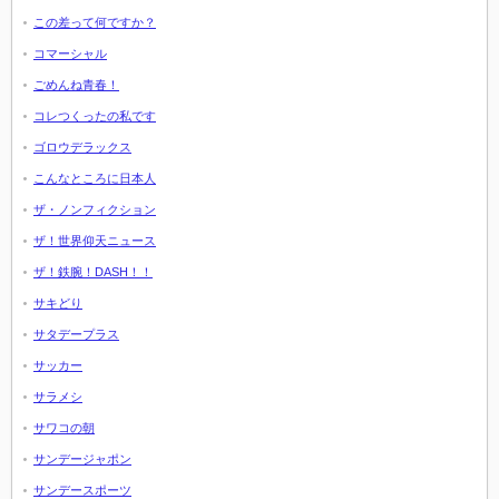
この差って何ですか？
コマーシャル
ごめんね青春！
コレつくったの私です
ゴロウデラックス
こんなところに日本人
ザ・ノンフィクション
ザ！世界仰天ニュース
ザ！鉄腕！DASH！！
サキどり
サタデープラス
サッカー
サラメシ
サワコの朝
サンデージャポン
サンデースポーツ