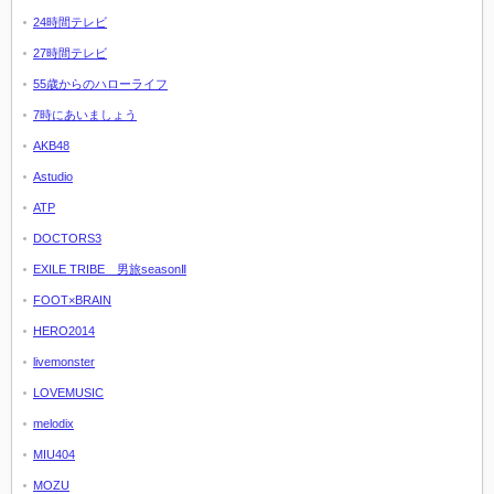
24時間テレビ
27時間テレビ
55歳からのハローライフ
7時にあいましょう
AKB48
Astudio
ATP
DOCTORS3
EXILE TRIBE 男旅seasonⅡ
FOOT×BRAIN
HERO2014
livemonster
LOVEMUSIC
melodix
MIU404
MOZU