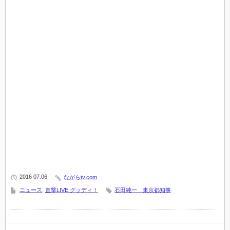
2016 07.06
ながらtv.com
ニュース
,
直撃LIVE グッディ！
石田純一 東京都知事