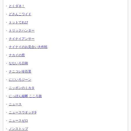
とくダネ！
どさんこワイド
トットてれび
トリックハンター
ナイナイアンサー
ナイナイのお見合い大作戦
ナカイの窓
なないろ日和
ナニコレ珍百景
にじいろジーン
ニッポンのミカタ
にっぽん縦断 こころ旅
ニュース
ニュースウオッチ9
ニュースゼロ
ノンストップ