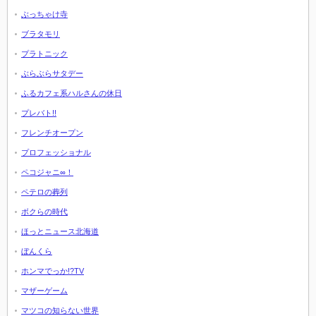
ぶっちゃけ寺
ブラタモリ
プラトニック
ぶらぶらサタデー
ふるカフェ系ハルさんの休日
プレバト!!
フレンチオープン
プロフェッショナル
ペコジャニ∞！
ペテロの葬列
ボクらの時代
ほっとニュース北海道
ぼんくら
ホンマでっか!?TV
マザーゲーム
マツコの知らない世界