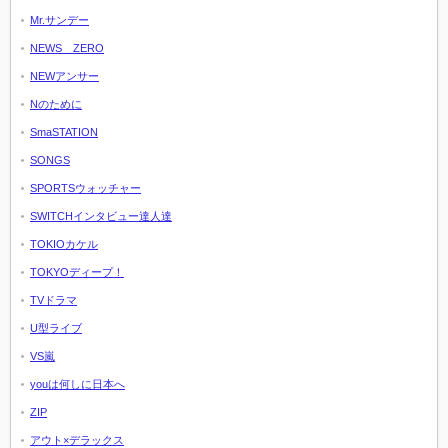
Mr.サンデー
NEWS ZERO
NEWアンサー
Nのために
SmaSTATION
SONGS
SPORTSウォッチャー
SWITCHインタビュー達人達
TOKIOカケル
TOKYOディープ！
TVドラマ
U型ライブ
VS嵐
youは何しに日本へ
ZIP
アウト×デラックス