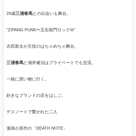
26歳
三浦春馬
との出会いも舞台。
”ZIPANG PUNK〜五右衛門ロックIII”
古田新太が主役のはちゃめちゃ舞台。
三浦春馬
と浦井健治はプライベートでも交流。
一緒に買い物に行く。
好きなブランドの店をはしご。
デスノートで繋がれた二人
漫画が原作の「DEATH NOTE」