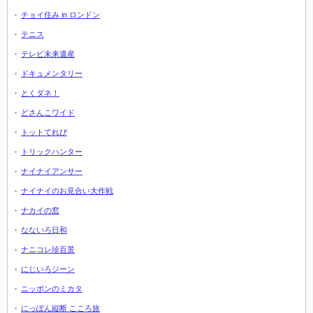
チョイ住み in ロンドン
テニス
テレビ未来遺産
ドキュメンタリー
とくダネ！
どさんこワイド
トットてれび
トリックハンター
ナイナイアンサー
ナイナイのお見合い大作戦
ナカイの窓
なないろ日和
ナニコレ珍百景
にじいろジーン
ニッポンのミカタ
にっぽん縦断 こころ旅