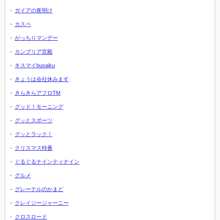
ガイアの夜明け
カスペ
がっちりマンデー
カンブリア宮殿
キスマイbusaiku
きょうは会社休みます
きらきらアフロTM
グッド！モーニング
グッとスポーツ
グッとラック！
クリスマス特番
ぐるぐるナインティナイン
グルメ
グレーテルのかまど
クレイジージャーニー
クロスロード