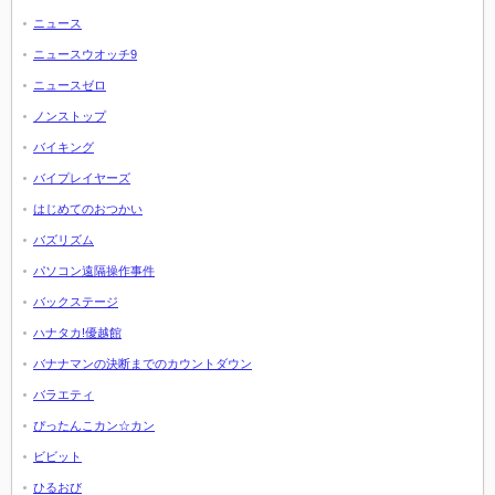
ニュース
ニュースウオッチ9
ニュースゼロ
ノンストップ
バイキング
バイプレイヤーズ
はじめてのおつかい
バズリズム
パソコン遠隔操作事件
バックステージ
ハナタカ!優越館
バナナマンの決断までのカウントダウン
バラエティ
ぴったんこカン☆カン
ビビット
ひるおび