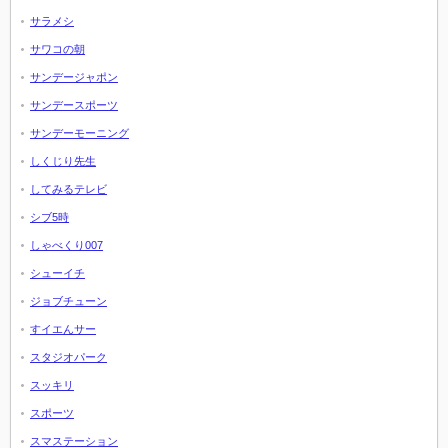
サラメシ
サワコの朝
サンデージャポン
サンデースポーツ
サンデーモーニング
しくじり先生
してみるテレビ
シブ5時
しゃべくり007
シューイチ
ジョブチューン
すイエんサー
スタジオパーク
スッキリ
スポーツ
スマステーション