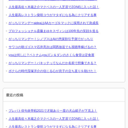
人生最高佐々木蔵之介マクベスの一人芝居でZONEに入った話！
人生最高レストラン柴咲コウがマタギになる為にクリアする事
がっちりマンデーaideaはAAカーゴをマックに採用されて急成長
プロフェッショナル斎藤まゆキスヴィンは100年先の笑顔を造る
がっちりマンデー！シノプスはAIの惣菜割引予測でがっちり
サワコの朝ゴゴスマ石井亮次は関西放送でも視聴率稼げるの？
youは何しに？ベトナムyouズン＆ダンのさくら食堂は定食屋
がっちりマンデー！パキッテってなんだか名前で想像できる？
ボクらの時代窪塚洋介の信じる心が息子の立ち直りを助けた！
最近の投稿
プレバト俳句炎帝戦2021で才能あり一度の犬山紙子が下克上！
人生最高佐々木蔵之介マクベスの一人芝居でZONEに入った話！
人生最高レストラン柴咲コウがマタギになる為にクリアする事