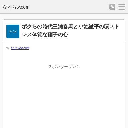
rss
m
ボクらの時代三浦春馬と小池徹平の弱スト
07.17
レス体質な硝子の心
ながらtv.com
スポンサーリンク