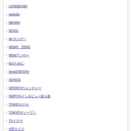
LOVEMUSIC
melodix
MIU404
MOZU
Mr.サンデー
NEWS ZERO
NEWアンサー
Nのために
SmaSTATION
SONGS
SPORTSウォッチャー
SWITCHインタビュー達人達
TOKIOカケル
TOKYOディープ！
TVドラマ
U型ライブ