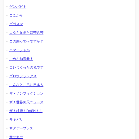
ゲンバビト
ここから
ゴゴスマ
コタキ兄弟と四苦八苦
この差って何ですか？
コマーシャル
ごめんね青春！
コレつくったの私です
ゴロウデラックス
こんなところに日本人
ザ・ノンフィクション
ザ！世界仰天ニュース
ザ！鉄腕！DASH！！
サキどり
サタデープラス
サッカー