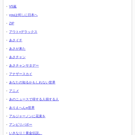
VS嵐
youは何しに日本へ
ZIP
アウト×デラックス
あさイチ
あさが来た
あさチャン
あさチャンサタデー
アナザースカイ
あなたの知るかもしれない世界
アニメ
あのニュースで得する人損する人
ありえへん∞世界
アルジャーノンに花束を
アンビリバボー
いきなり！黄金伝説。