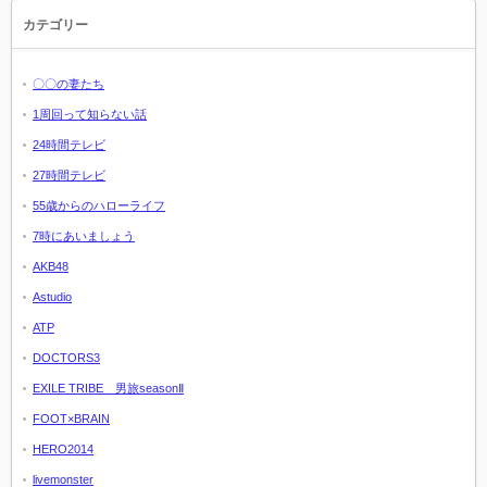
カテゴリー
〇〇の妻たち
1周回って知らない話
24時間テレビ
27時間テレビ
55歳からのハローライフ
7時にあいましょう
AKB48
Astudio
ATP
DOCTORS3
EXILE TRIBE 男旅seasonⅡ
FOOT×BRAIN
HERO2014
livemonster