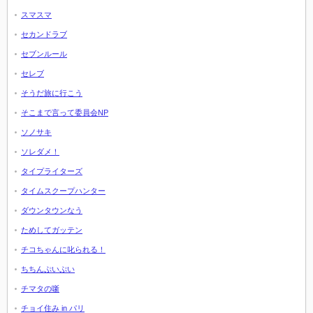
スマスマ
セカンドラブ
セブンルール
セレブ
そうだ旅に行こう
そこまで言って委員会NP
ソノサキ
ソレダメ！
タイプライターズ
タイムスクープハンター
ダウンタウンなう
ためしてガッテン
チコちゃんに叱られる！
ちちんぷいぷい
チマタの噺
チョイ住み in パリ