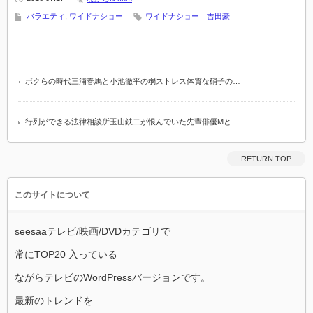
バラエティ
,
ワイドナショー
ワイドナショー 吉田豪
ボクらの時代三浦春馬と小池徹平の弱ストレス体質な硝子の…
行列ができる法律相談所玉山鉄二が恨んでいた先輩俳優Mと…
RETURN TOP
このサイトについて
seesaaテレビ/映画/DVDカテゴリで
常にTOP20 入っている
ながらテレビのWordPressバージョンです。
最新のトレンドを