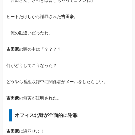
「吉田さん、さっきは脅しちゃってゴメンね」
ビートたけしから謝罪された
吉田豪
。
「俺の勘違いだったわ」
吉田豪
の頭の中は「？？？？」
何がどうしてこうなった？
どうやら番組収録中に関係者がメールをしたらしい。
吉田豪
の無実が証明された。
オフィス北野が全面的に謝罪
吉田豪
に謝罪せよ！