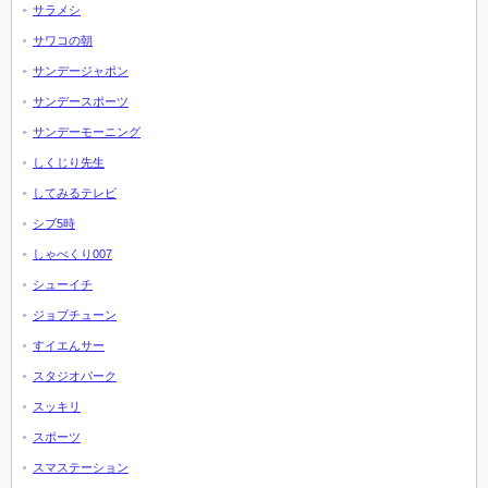
サラメシ
サワコの朝
サンデージャポン
サンデースポーツ
サンデーモーニング
しくじり先生
してみるテレビ
シブ5時
しゃべくり007
シューイチ
ジョブチューン
すイエんサー
スタジオパーク
スッキリ
スポーツ
スマステーション