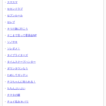
スマスマ
セカンドラブ
セブンルール
セレブ
そうだ旅に行こう
そこまで言って委員会NP
ソノサキ
ソレダメ！
タイプライターズ
タイムスクープハンター
ダウンタウンなう
ためしてガッテン
チコちゃんに叱られる！
ちちんぷいぷい
チマタの噺
チョイ住み in パリ