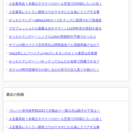
人生最高佐々木蔵之介マクベスの一人芝居でZONEに入った話！
人生最高レストラン柴咲コウがマタギになる為にクリアする事
がっちりマンデーaideaはAAカーゴをマックに採用されて急成長
プロフェッショナル斎藤まゆキスヴィンは100年先の笑顔を造る
がっちりマンデー！シノプスはAIの惣菜割引予測でがっちり
サワコの朝ゴゴスマ石井亮次は関西放送でも視聴率稼げるの？
youは何しに？ベトナムyouズン＆ダンのさくら食堂は定食屋
がっちりマンデー！パキッテってなんだか名前で想像できる？
ボクらの時代窪塚洋介の信じる心が息子の立ち直りを助けた！
最近の投稿
プレバト俳句炎帝戦2021で才能あり一度の犬山紙子が下克上！
人生最高佐々木蔵之介マクベスの一人芝居でZONEに入った話！
人生最高レストラン柴咲コウがマタギになる為にクリアする事