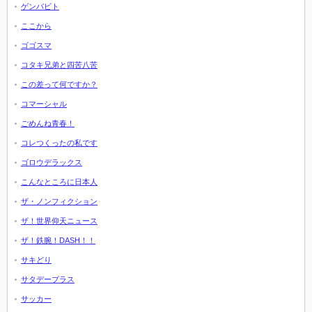
ゲンバビト
ここから
ゴゴスマ
コタキ兄弟と四苦八苦
この差って何ですか？
コマーシャル
ごめんね青春！
コレつくったの私です
ゴロウデラックス
こんなところに日本人
ザ・ノンフィクション
ザ！世界仰天ニュース
ザ！鉄腕！DASH！！
サキどり
サタデープラス
サッカー