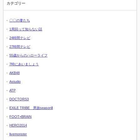
カテゴリー
〇〇の妻たち
1周回って知らない話
24時間テレビ
27時間テレビ
55歳からのハローライフ
7時にあいましょう
AKB48
Astudio
ATP
DOCTORS3
EXILE TRIBE 男旅seasonⅡ
FOOT×BRAIN
HERO2014
livemonster