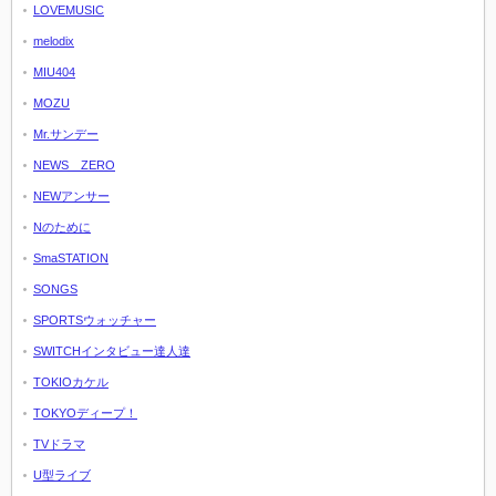
LOVEMUSIC
melodix
MIU404
MOZU
Mr.サンデー
NEWS ZERO
NEWアンサー
Nのために
SmaSTATION
SONGS
SPORTSウォッチャー
SWITCHインタビュー達人達
TOKIOカケル
TOKYOディープ！
TVドラマ
U型ライブ