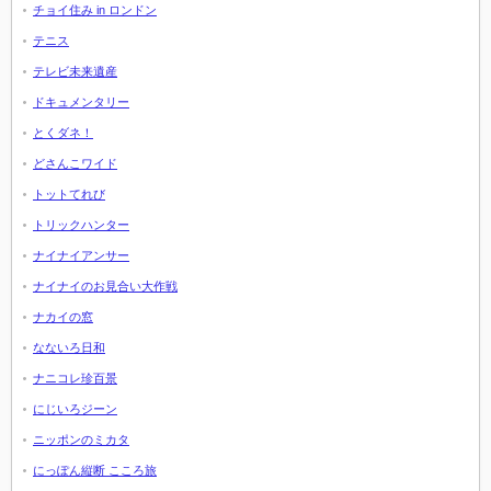
チョイ住み in ロンドン
テニス
テレビ未来遺産
ドキュメンタリー
とくダネ！
どさんこワイド
トットてれび
トリックハンター
ナイナイアンサー
ナイナイのお見合い大作戦
ナカイの窓
なないろ日和
ナニコレ珍百景
にじいろジーン
ニッポンのミカタ
にっぽん縦断 こころ旅