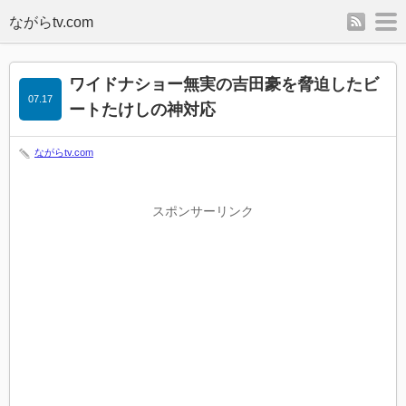
rss
m
ワイドナショー無実の吉田豪を脅迫したビ
07.17
ートたけしの神対応
ながらtv.com
スポンサーリンク