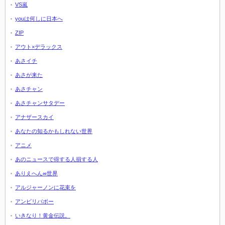
VS嵐
youは何しに日本へ
ZIP
アウト×デラックス
あさイチ
あさが来た
あさチャン
あさチャンサタデー
アナザースカイ
あなたの知るかもしれない世界
アニメ
あのニュースで得する人損する人
ありえへん∞世界
アルジャーノンに花束を
アンビリバボー
いきなり！黄金伝説。