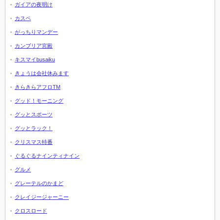
ガイアの夜明け
カスペ
がっちりマンデー
カンブリア宮殿
キスマイbusaiku
きょうは会社休みます
きらきらアフロTM
グッド！モーニング
グッとスポーツ
グッとラック！
クリスマス特番
ぐるぐるナインティナイン
グルメ
グレーテルのかまど
クレイジージャーニー
クロスロード