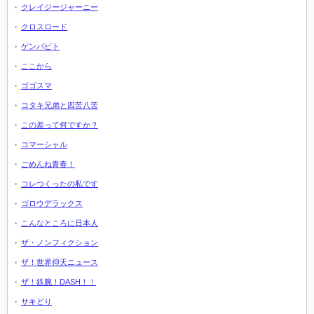
クレイジージャーニー
クロスロード
ゲンバビト
ここから
ゴゴスマ
コタキ兄弟と四苦八苦
この差って何ですか？
コマーシャル
ごめんね青春！
コレつくったの私です
ゴロウデラックス
こんなところに日本人
ザ・ノンフィクション
ザ！世界仰天ニュース
ザ！鉄腕！DASH！！
サキどり