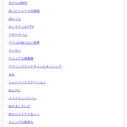
ボクらの時代
ほっとニュース北海道
ぼんくら
ホンマでっか!?TV
マザーゲーム
マツコの知らない世界
マッサン
マニュアル捜索隊
マラソングランドチャンピオンシップ
まれ
ミュージックステーション
みんテレ
メイドインジャパン
めざましテレビ
めちゃ２イケてるッ！
メレンゲの気持ち