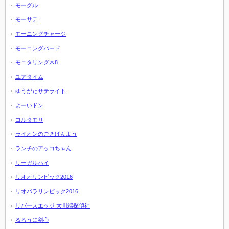
モーグル
モーサテ
モーニングチャージ
モーニングバード
モニタリング木8
ユアタイム
ゆうがたサテライト
よーいドン
ヨルタモリ
ライオンのごきげんよう
ランチのアッコちゃん
リーガルハイ
リオオリンピック2016
リオパラリンピック2016
リバースエッジ 大川端探偵社
るろうに剣心