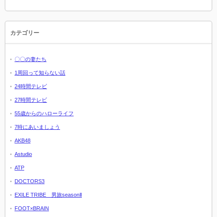
カテゴリー
〇〇の妻たち
1周回って知らない話
24時間テレビ
27時間テレビ
55歳からのハローライフ
7時にあいましょう
AKB48
Astudio
ATP
DOCTORS3
EXILE TRIBE 男旅seasonⅡ
FOOT×BRAIN