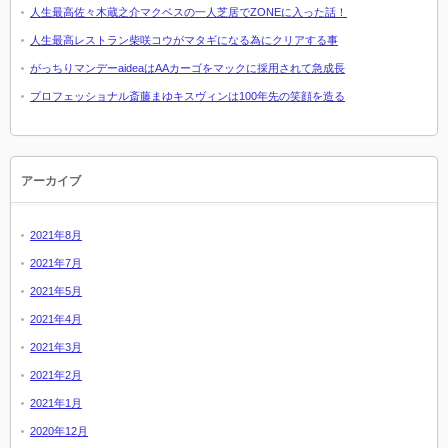
人生最高佐々木蔵之介マクベスの一人芝居でZONEに入った話！
人生最高レストラン柴咲コウがマタギになる為にクリアする事
がっちりマンデーaideaはAAカーゴをマックに採用されて急成長
プロフェッショナル斎藤まゆキスヴィンは100年先の笑顔を造る
アーカイブ
2021年8月
2021年7月
2021年5月
2021年4月
2021年3月
2021年2月
2021年1月
2020年12月