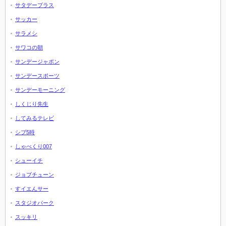
サタデープラス
サッカー
サラメシ
サワコの朝
サンデージャポン
サンデースポーツ
サンデーモーニング
しくじり先生
してみるテレビ
シブ5時
しゃべくり007
シューイチ
ジョブチューン
すイエんサー
スタジオパーク
スッキリ