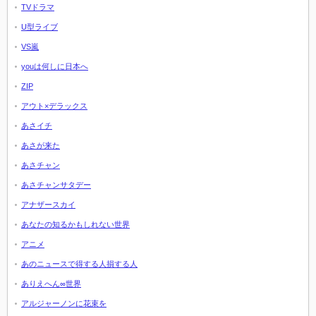
TVドラマ
U型ライブ
VS嵐
youは何しに日本へ
ZIP
アウト×デラックス
あさイチ
あさが来た
あさチャン
あさチャンサタデー
アナザースカイ
あなたの知るかもしれない世界
アニメ
あのニュースで得する人損する人
ありえへん∞世界
アルジャーノンに花束を