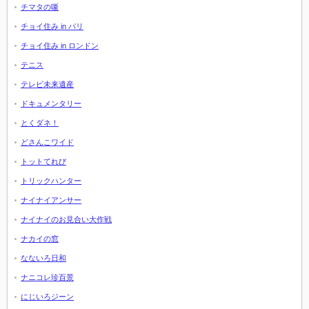
チマタの噺
チョイ住み in パリ
チョイ住み in ロンドン
テニス
テレビ未来遺産
ドキュメンタリー
とくダネ！
どさんこワイド
トットてれび
トリックハンター
ナイナイアンサー
ナイナイのお見合い大作戦
ナカイの窓
なないろ日和
ナニコレ珍百景
にじいろジーン