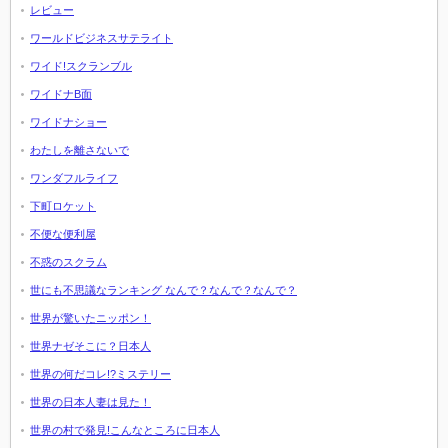
レビュー
ワールドビジネスサテライト
ワイド!スクランブル
ワイドナB面
ワイドナショー
わたしを離さないで
ワンダフルライフ
下町ロケット
不便な便利屋
不惑のスクラム
世にも不思議なランキング なんで？なんで？なんで？
世界が驚いたニッポン！
世界ナゼそこに？日本人
世界の何だコレ!?ミステリー
世界の日本人妻は見た！
世界の村で発見!こんなところに日本人