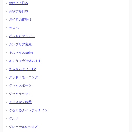
おはよう日本
おやすみ日本
ガイアの夜明け
カスペ
がっちりマンデー
カンブリア宮殿
キスマイbusaiku
きょうは会社休みます
きらきらアフロTM
グッド！モーニング
グッとスポーツ
グッとラック！
クリスマス特番
ぐるぐるナインティナイン
グルメ
グレーテルのかまど