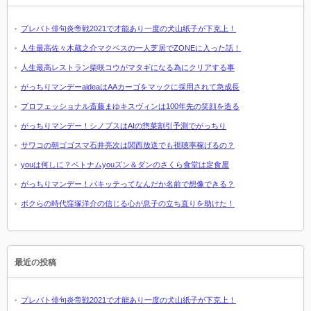
プレバト俳句炎帝戦2021で才能あり一度の犬山紙子が下克上！
人生最高佐々木蔵之介マクベスの一人芝居でZONEに入った話！
人生最高レストラン柴咲コウがマタギになる為にクリアする事
がっちりマンデーaideaはAAカーゴをマックに採用されて急成長
プロフェッショナル斎藤まゆキスヴィンは100年先の笑顔を造る
がっちりマンデー！シノプスはAIの惣菜割引予測でがっちり
サワコの朝ゴゴスマ石井亮次は関西放送でも視聴率稼げるの？
youは何しに？ベトナムyouズン＆ダンのさくら食堂は定食屋
がっちりマンデー！パキッテってなんだか名前で想像できる？
ボクらの時代窪塚洋介の信じる心が息子の立ち直りを助けた！
最近の投稿
プレバト俳句炎帝戦2021で才能あり一度の犬山紙子が下克上！