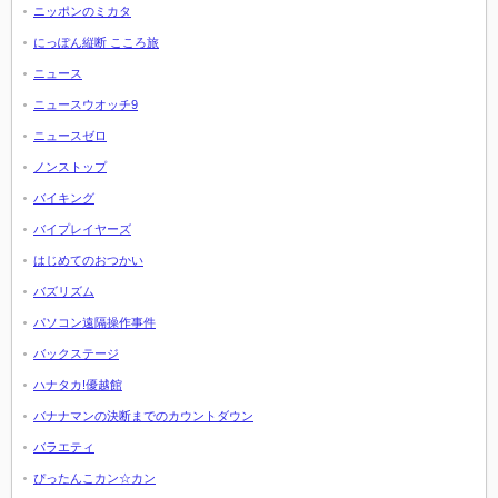
ニッポンのミカタ
にっぽん縦断 こころ旅
ニュース
ニュースウオッチ9
ニュースゼロ
ノンストップ
バイキング
バイプレイヤーズ
はじめてのおつかい
バズリズム
パソコン遠隔操作事件
バックステージ
ハナタカ!優越館
バナナマンの決断までのカウントダウン
バラエティ
ぴったんこカン☆カン