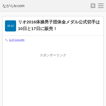
rss
m
リオ2016体操男子団体金メダル公式切手は
08.10
10日と17日に販売！
ながらtv.com
スポンサーリンク