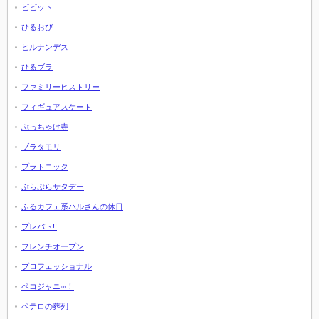
ビビット
ひるおび
ヒルナンデス
ひるブラ
ファミリーヒストリー
フィギュアスケート
ぶっちゃけ寺
ブラタモリ
プラトニック
ぶらぶらサタデー
ふるカフェ系ハルさんの休日
プレバト!!
フレンチオープン
プロフェッショナル
ペコジャニ∞！
ペテロの葬列