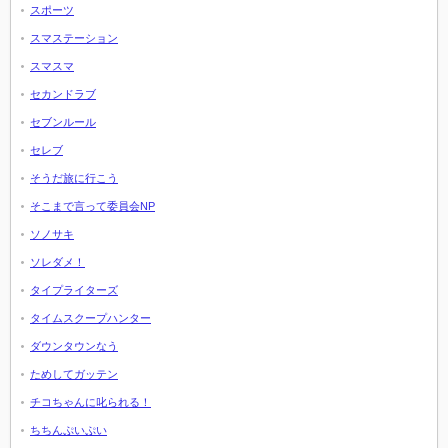
スポーツ
スマステーション
スマスマ
セカンドラブ
セブンルール
セレブ
そうだ旅に行こう
そこまで言って委員会NP
ソノサキ
ソレダメ！
タイプライターズ
タイムスクープハンター
ダウンタウンなう
ためしてガッテン
チコちゃんに叱られる！
ちちんぷいぷい