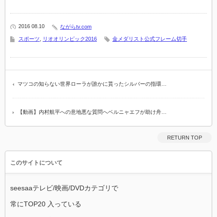
2016 08.10
ながらtv.com
スポーツ
,
リオオリンピック2016
金メダリスト公式フレーム切手
マツコの知らない世界ローラが誰かに貰ったシルバーの指環…
【動画】内村航平への意地悪な質問へベルニャエフが助け舟…
RETURN TOP
このサイトについて
seesaaテレビ/映画/DVDカテゴリで
常にTOP20 入っている