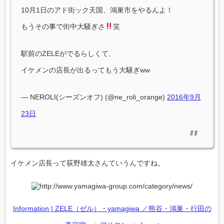
10月1日のアド街ック天国、鴻巣市をやるんよ！
もうその事で街中大騒ぎさ
笑
駅前のZELEがでるらしくて、
イケメンの店長が出るってもう大騒ぎww
— NEROLI(シーズンオフ) (@ne_roli_orange)
2016年9月
23日
イケメン店長って荻野雄太さんていうんですね。
Information | ZELE（ゼル）・yamagiwa ／熊谷・鴻巣・行田の