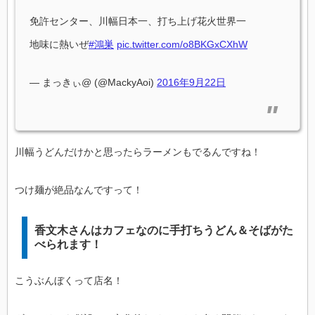
免許センター、川幅日本一、打ち上げ花火世界一
地味に熱いぜ
#鴻巣
pic.twitter.com/o8BKGxCXhW
— まっきぃ@ (@MackyAoi)
2016年9月22日
川幅うどんだけかと思ったらラーメンもでるんですね！
つけ麺が絶品なんですって！
香文木さんはカフェなのに手打ちうどん＆そばがた
べられます！
こうぶんぼくって店名！