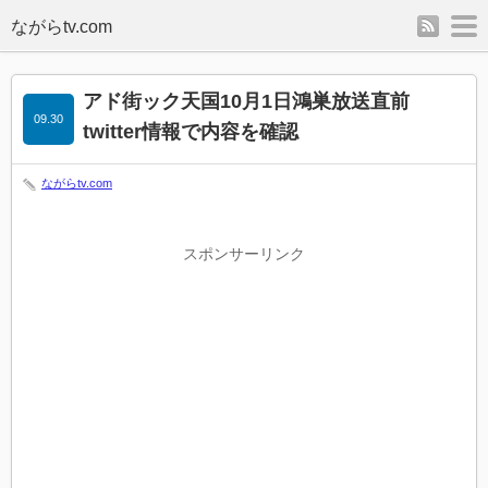
rss
m
アド街ック天国10月1日鴻巣放送直前
09.30
twitter情報で内容を確認
ながらtv.com
スポンサーリンク