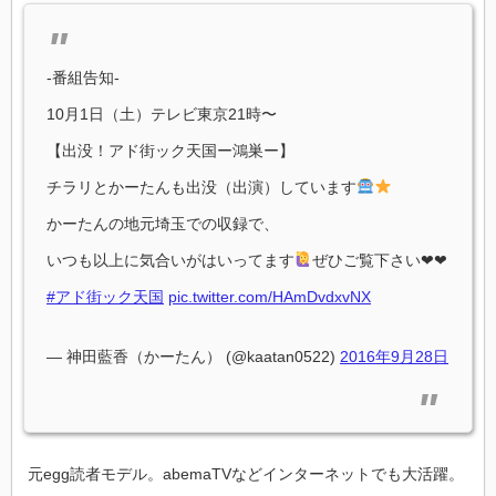
-番組告知-
10月1日（土）テレビ東京21時〜
【出没！アド街ック天国ー鴻巣ー】
チラリとかーたんも出没（出演）しています
かーたんの地元埼玉での収録で、
いつも以上に気合いがはいってます
ぜひご覧下さい❤︎❤︎
#アド街ック天国
pic.twitter.com/HAmDvdxvNX
— 神田藍香（かーたん） (@kaatan0522)
2016年9月28日
元egg読者モデル。abemaTVなどインターネットでも大活躍。