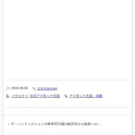
2016 09.30
ながらtv.com
バラエティ
,
出没アド街ック天国
アド街ック天国 鴻巣
ザ・ノンフィクション小林幸司57歳の軽井沢から銀座への…