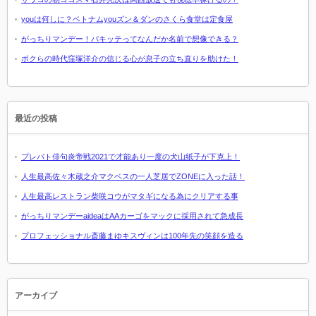
youは何しに？ベトナムyouズン＆ダンのさくら食堂は定食屋
がっちりマンデー！パキッテってなんだか名前で想像できる？
ボクらの時代窪塚洋介の信じる心が息子の立ち直りを助けた！
最近の投稿
プレバト俳句炎帝戦2021で才能あり一度の犬山紙子が下克上！
人生最高佐々木蔵之介マクベスの一人芝居でZONEに入った話！
人生最高レストラン柴咲コウがマタギになる為にクリアする事
がっちりマンデーaideaはAAカーゴをマックに採用されて急成長
プロフェッショナル斎藤まゆキスヴィンは100年先の笑顔を造る
アーカイブ