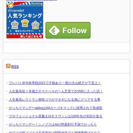
RSS
プレバト俳句炎帝戦2021で才能あり一度の犬山紙子が下克上！
人生最高佐々木蔵之介マクベスの一人芝居でZONEに入った話！
人生最高レストラン柴咲コウがマタギになる為にクリアする事
がっちりマンデーaideaはAAカーゴをマックに採用されて急成長
プロフェッショナル斎藤まゆキスヴィンは100年先の笑顔を造る
がっちりマンデー！シノプスはAIの惣菜割引予測でがっちり
サワコの朝ゴゴスマ石井亮次は関西放送でも視聴率稼げるの？