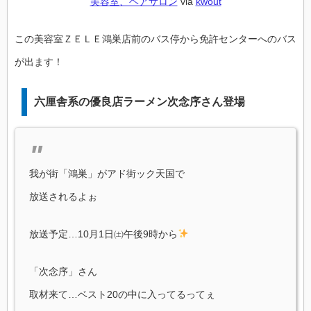
美容室、ヘアサロン
via
kwout
この美容室ＺＥＬＥ鴻巣店前のバス停から免許センターへのバス
が出ます！
六厘舎系の優良店ラーメン次念序さん登場
我が街「鴻巣」がアド街ック天国で
放送されるよぉ
放送予定…10月1日㈯午後9時から
「次念序」さん
取材来て…ベスト20の中に入ってるってぇ