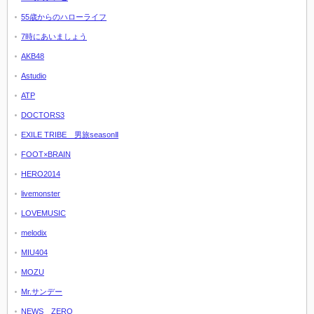
55歳からのハローライフ
7時にあいましょう
AKB48
Astudio
ATP
DOCTORS3
EXILE TRIBE 男旅seasonⅡ
FOOT×BRAIN
HERO2014
livemonster
LOVEMUSIC
melodix
MIU404
MOZU
Mr.サンデー
NEWS ZERO